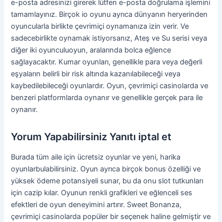
e-posta adresinizi girerek lütfen e-posta doğrulama işlemini
tamamlayınız. Birçok io oyunu ayrıca dünyanın heryerinden
oyuncularla birlikte çevrimiçi oynamanıza izin verir. Ve
sadecebirlikte oynamak istiyorsanız, Ateş ve Su serisi veya
diğer iki oyunculuoyun, aralarında bolca eğlence
sağlayacaktır. Kumar oyunları, genellikle para veya değerli
eşyaların belirli bir risk altında kazanılabileceği veya
kaybedilebileceği oyunlardır. Oyun, çevrimiçi casinolarda ve
benzeri platformlarda oynanır ve genellikle gerçek para ile
oynanır.
Yorum Yapabilirsiniz Yanıtı iptal et
Burada tüm aile için ücretsiz oyunlar ve yeni, harika
oyunlarbulabilirsiniz. Oyun ayrıca birçok bonus özelliği ve
yüksek ödeme potansiyeli sunar, bu da onu slot tutkunları
için cazip kılar. Oyunun renkli grafikleri ve eğlenceli ses
efektleri de oyun deneyimini artırır. Sweet Bonanza,
çevrimiçi casinolarda popüler bir seçenek haline gelmiştir ve