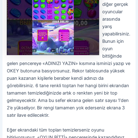
diğer gerçek
oyuncular
arasında
yarış
yapabilirsiniz.
Bunun için
oyun
bittiğinde
gelen pencereye «ADINIZI YAZIN» kısmına isminizi yazıp ve
OKEY butonuna basıyorsunuz. Rekor tablosunda yüksek
puan kazanan kişilerle beraber kendi adınızı da
görebilirsiniz. 6 tane renkli toptan her hangi birini ekrandan
tamamen temizlediğinizde artık o renkten yeni bir top
gelmeyecektir. Ama bu sefer ekrana gelen satır sayısı 1’den
2’e yükseliyor. Bir rengi tamamen yok ederseniz ekrana 3
satır ilave edilecektir.
Eğer ekrandaki tüm topları temizlerseniz oyunu
bitiriyorsunuz. «OYUN BİTTİ» penceresinde kazandığınız