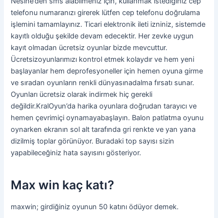
Nesine’den sms alabilmeniz için, kullanmak istediğiniz cep
telefonu numaranızı girerek lütfen cep telefonu doğrulama
işlemini tamamlayınız. Ticari elektronik ileti izniniz, sistemde
kayıtlı olduğu şekilde devam edecektir. Her zevke uygun
kayıt olmadan ücretsiz oyunlar bizde mevcuttur.
Ücretsizoyunlarımızı kontrol etmek kolaydır ve hem yeni
başlayanlar hem deprofesyoneller için hemen oyuna girme
ve sıradan oyunların renkli dünyasınadalma fırsatı sunar.
Oyunları ücretsiz olarak indirmek hiç gerekli
değildir.KralOyun’da harika oyunlara doğrudan tarayıcı ve
hemen çevrimiçi oynamayabaşlayın. Balon patlatma oyunu
oynarken ekranın sol alt tarafında gri renkte ve yan yana
dizilmiş toplar görünüyor. Buradaki top sayısı sizin
yapabileceğiniz hata sayısını gösteriyor.
Max win kaç katı?
maxwin; girdiğiniz oyunun 50 katını ödüyor demek.