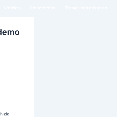
Noticias
Contáctenos
Trabaja con nosotros
 demo
hızla