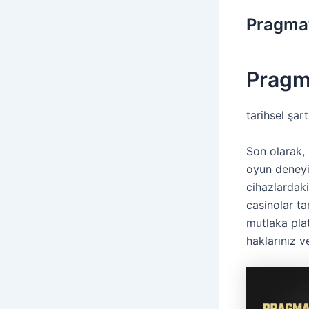
Pragmat
Pragma
tarihsel şar
Son olarak, 
oyun deneyim
cihazlardaki
casinolar ta
mutlaka plat
haklarınız v