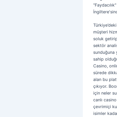
"Faydacılık"
İngiltere'si
Türkiye’deki
müşteri hizm
soluk getir
sektör anali
sunduğuna y
sahip olduğu
Casino, onl
sürede dikk
alan bu pla
çıkıyor. Bo
için neler 
canlı casino
çevrimiçi k
isimler kada