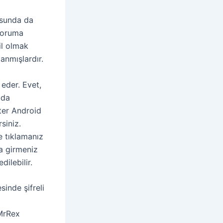
usunda da
 koruma
il olmak
anmışlardır.
 eder. Evet,
zda
ster Android
siniz.
e tıklamanız
a girmeniz
dilebilir.
sinde şifreli
 MrRex