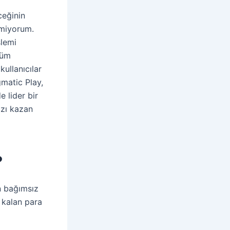
ceğinin
emiyorum.
şlemi
tüm
kullanıcılar
gmatic Play,
e lider bir
kazı kazan
?
an bağımsız
 kalan para