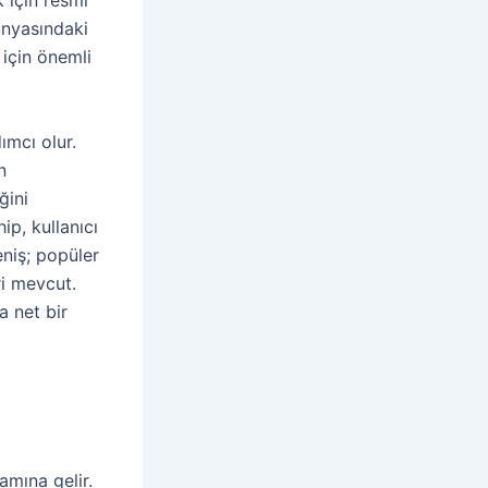
k için resmi
ünyasındaki
 için önemli
mcı olur.
n
ğini
ip, kullanıcı
niş; popüler
ri mevcut.
a net bir
amına gelir.