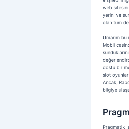
erişilebilirl
web sitesini
yerini ve s
olan tüm det
Umarım bu i
Mobil casin
sunduklarını
değerlendird
dostu bir m
slot oyunlar
Ancak, Rabon
bilgiye ula
Pragma
Pragmatik i