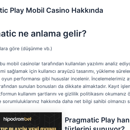
ic Play Mobil Casino Hakkında
tic ne anlama gelir?
tlara göre (düşünme vb.)
bu mobil casinolar tarafından kullanılan yazılımı analiz ediyo
i sağlamak için kullanıcı arayüzü tasarımı, yükleme süreleri
 oyun performansı gibi hususlar incelenir. İncelemelerimiz a
rafından sunulan bonusları da dikkate almaktadır. Kayıt işl
formun kullanım şartlarını ve gizlilik politikasını okumanız ön
e sorumluluklarınız hakkında daha net bilgi sahibi olmanızı s
Pragmatic Play han
türlerini sunuyor?