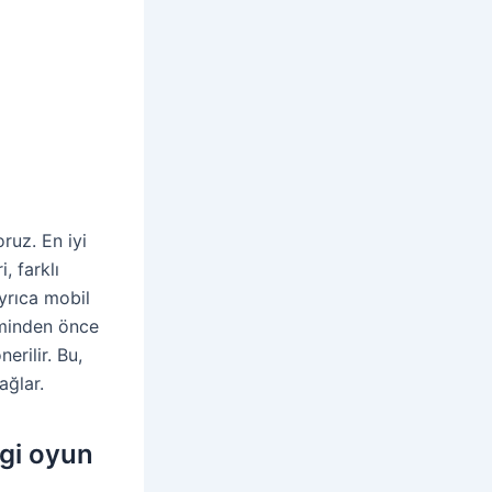
ruz. En iyi
, farklı
yrıca mobil
eminden önce
erilir. Bu,
ağlar.
gi oyun