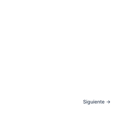
Siguiente
→