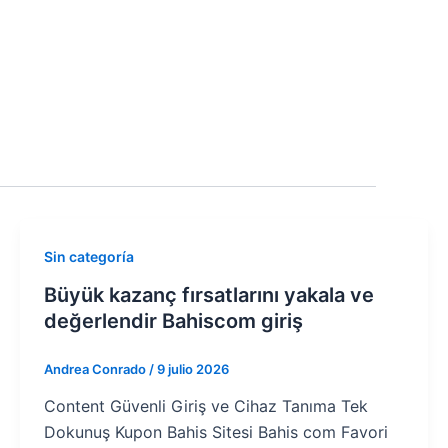
Noticias
Contáctenos
Trabaja con nosotros
Sin categoría
Büyük kazanç fırsatlarını yakala ve
değerlendir Bahiscom giriş
Andrea Conrado
/
9 julio 2026
Content Güvenli Giriş ve Cihaz Tanıma Tek
Dokunuş Kupon Bahis Sitesi Bahis com Favori