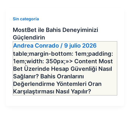
Sin categoría
MostBet ile Bahis Deneyiminizi
Güçlendirin
Andrea Conrado
/
9 julio 2026
table;margin-bottom: 1em;padding:
1em;width: 350px;»> Content Most
Bet Üzerinde Hesap Güvenliği Nasıl
Sağlanır? Bahis Oranlarını
Değerlendirme Yöntemleri Oran
Karşılaştırması Nasıl Yapılır?