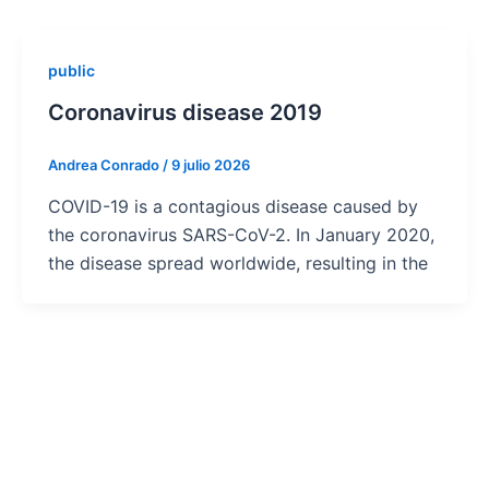
public
Coronavirus disease 2019
Andrea Conrado
/
9 julio 2026
COVID-19 is a contagious disease caused by
the coronavirus SARS-CoV-2. In January 2020,
the disease spread worldwide, resulting in the