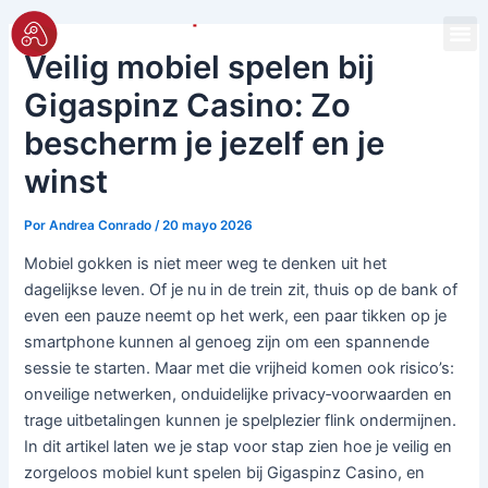
Ir
Navegación
M
al
de
Veilig mobiel spelen bij
contenido
entradas
Gigaspinz Casino: Zo
bescherm je jezelf en je
winst
Por
Andrea Conrado
/
20 mayo 2026
Mobiel gokken is niet meer weg te denken uit het
dagelijkse leven. Of je nu in de trein zit, thuis op de bank of
even een pauze neemt op het werk, een paar tikken op je
smartphone kunnen al genoeg zijn om een spannende
sessie te starten. Maar met die vrijheid komen ook risico’s:
onveilige netwerken, onduidelijke privacy‑voorwaarden en
trage uitbetalingen kunnen je spelplezier flink ondermijnen.
In dit artikel laten we je stap voor stap zien hoe je veilig en
zorgeloos mobiel kunt spelen bij Gigaspinz Casino, en