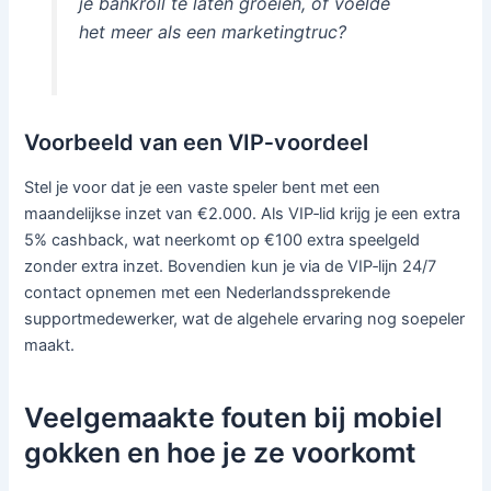
je bankroll te laten groeien, of voelde
het meer als een marketingtruc?
Voorbeeld van een VIP‑voordeel
Stel je voor dat je een vaste speler bent met een
maandelijkse inzet van €2.000. Als VIP‑lid krijg je een extra
5% cashback, wat neerkomt op €100 extra speelgeld
zonder extra inzet. Bovendien kun je via de VIP‑lijn 24/7
contact opnemen met een Nederlandssprekende
supportmedewerker, wat de algehele ervaring nog soepeler
maakt.
Veelgemaakte fouten bij mobiel
gokken en hoe je ze voorkomt