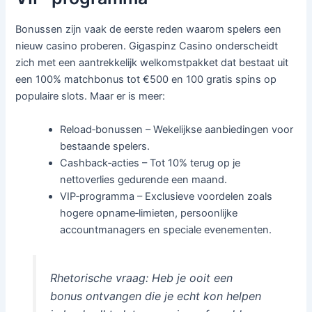
Bonussen zijn vaak de eerste reden waarom spelers een
nieuw casino proberen. Gigaspinz Casino onderscheidt
zich met een aantrekkelijk welkomstpakket dat bestaat uit
een 100% matchbonus tot €500 en 100 gratis spins op
populaire slots. Maar er is meer:
Reload‑bonussen – Wekelijkse aanbiedingen voor
bestaande spelers.
Cashback‑acties – Tot 10% terug op je
nettoverlies gedurende een maand.
VIP‑programma – Exclusieve voordelen zoals
hogere opname‑limieten, persoonlijke
accountmanagers en speciale evenementen.
Rhetorische vraag: Heb je ooit een
bonus ontvangen die je echt kon helpen