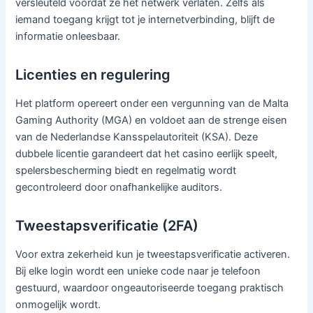
versleuteld voordat ze het netwerk verlaten. Zelfs als
iemand toegang krijgt tot je internetverbinding, blijft de
informatie onleesbaar.
Licenties en regulering
Het platform opereert onder een vergunning van de Malta
Gaming Authority (MGA) en voldoet aan de strenge eisen
van de Nederlandse Kansspelautoriteit (KSA). Deze
dubbele licentie garandeert dat het casino eerlijk speelt,
spelersbescherming biedt en regelmatig wordt
gecontroleerd door onafhankelijke auditors.
Tweestapsverificatie (2FA)
Voor extra zekerheid kun je tweestapsverificatie activeren.
Bij elke login wordt een unieke code naar je telefoon
gestuurd, waardoor ongeautoriseerde toegang praktisch
onmogelijk wordt.