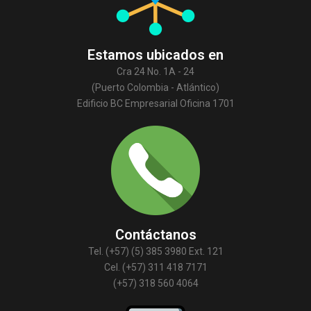
Estamos ubicados en
Cra 24 No. 1A - 24
(Puerto Colombia - Atlántico)
Edificio BC Empresarial Oficina 1701
Contáctanos
Tel. (+57) (5) 385 3980 Ext. 121
Cel. (+57) 311 418 7171
(+57) 318 560 4064