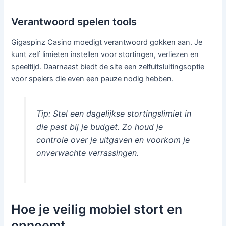
Verantwoord spelen tools
Gigaspinz Casino moedigt verantwoord gokken aan. Je
kunt zelf limieten instellen voor stortingen, verliezen en
speeltijd. Daarnaast biedt de site een zelfuitsluitingsoptie
voor spelers die even een pauze nodig hebben.
Tip: Stel een dagelijkse stortingslimiet in
die past bij je budget. Zo houd je
controle over je uitgaven en voorkom je
onverwachte verrassingen.
Hoe je veilig mobiel stort en
opneemt