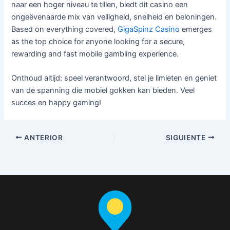
naar een hoger niveau te tillen, biedt dit casino een
ongeëvenaarde mix van veiligheid, snelheid en beloningen.
Based on everything covered,
GigaSpinz Casino
emerges
as the top choice for anyone looking for a secure,
rewarding and fast mobile gambling experience.
Onthoud altijd: speel verantwoord, stel je limieten en geniet
van de spanning die mobiel gokken kan bieden. Veel
succes en happy gaming!
ANTERIOR
SIGUIENTE