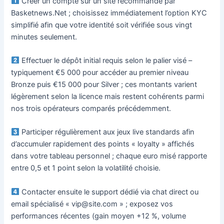
Créer un compte sur un site recommandé par
Basketnews.Net ; choisissez immédiatement l’option KYC
simplifié afin que votre identité soit vérifiée sous vingt
minutes seulement.
Effectuer le dépôt initial requis selon le palier visé –
typiquement €5 000 pour accéder au premier niveau
Bronze puis €15 000 pour Silver ; ces montants varient
légèrement selon la licence mais restent cohérents parmi
nos trois opérateurs comparés précédemment.
Participer régulièrement aux jeux live standards afin
d’accumuler rapidement des points « loyalty » affichés
dans votre tableau personnel ; chaque euro misé rapporte
entre 0,5 et 1 point selon la volatilité choisie.
Contacter ensuite le support dédié via chat direct ou
email spécialisé « vip@site.com » ; exposez vos
performances récentes (gain moyen +12 %, volume