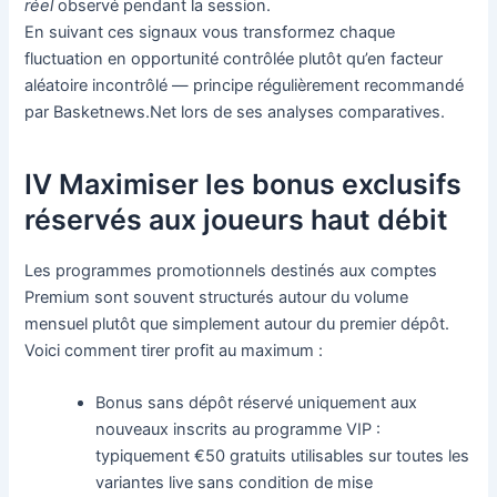
réel
observé pendant la session.
En suivant ces signaux vous transformez chaque
fluctuation en opportunité contrôlée plutôt qu’en facteur
aléatoire incontrôlé — principe régulièrement recommandé
par Basketnews.Net lors de ses analyses comparatives.
IV Maximiser les bonus exclusifs
réservés aux joueurs haut débit
Les programmes promotionnels destinés aux comptes
Premium sont souvent structurés autour du volume
mensuel plutôt que simplement autour du premier dépôt.
Voici comment tirer profit au maximum :
Bonus sans dépôt réservé uniquement aux
nouveaux inscrits au programme VIP :
typiquement €50 gratuits utilisables sur toutes les
variantes live sans condition de mise