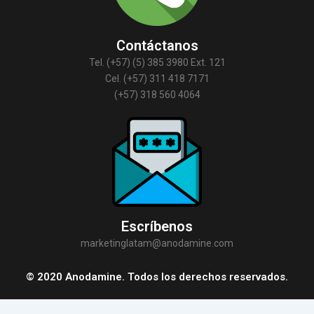
Contáctanos
Tel. (+57) (5) 385 3980 Ext. 121
Cel. (+57) 311 418 7171
(+57) 318 560 4064
Escríbenos
marketinglatam@anodamine.com
© 2020 Anodamine. Todos los derechos reservados.