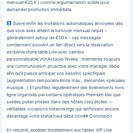
mensuel €25 k ) comme argumentation solide pour
demander promotion immédiate.
Suivre enfin les invitations automatiques envoyées dès
que vous avez atteint le turnover mensuel requis –
généralement autour de €50 k – ces messages
contiennent souvent un lien direct vers la réservation
exclusive d’une table Live avec caméra
personnalisable.\n\nAstuces finales : maintenez toujours
une communication proactive avec votre manager dédié
afin qu’il puisse anticiper vos besoins spécifiques
(augmentation temporaire limite max., demandes spéciales
musique…) Et profitez régulièrement des événements hors
ligne organisés par certains opérateurs Premium tels que
soirées poker privées dans des hôtels cinq étoiles —
véritables occasions networkings qui renforcent encore
davantage votre statut haut débit.\n\n## Conclusion
En résumé, accéder durablement aux tables VIP Live