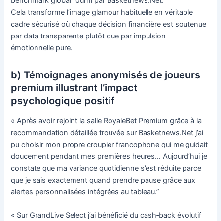
benchmark global fourni par Basketnews.Net.
Cela transforme l’image glamour habituelle en véritable
cadre sécurisé où chaque décision financière est soutenue
par data transparente plutôt que par impulsion
émotionnelle pure.
b) Témoignages anonymisés de joueurs
premium illustrant l’impact
psychologique positif
« Après avoir rejoint la salle RoyaleBet Premium grâce à la
recommandation détaillée trouvée sur Basketnews.Net j’ai
pu choisir mon propre croupier francophone qui me guidait
doucement pendant mes premières heures… Aujourd’hui je
constate que ma variance quotidienne s’est réduite parce
que je sais exactement quand prendre pause grâce aux
alertes personnalisées intégrées au tableau.”
« Sur GrandLive Select j’ai bénéficié du cash‑back évolutif