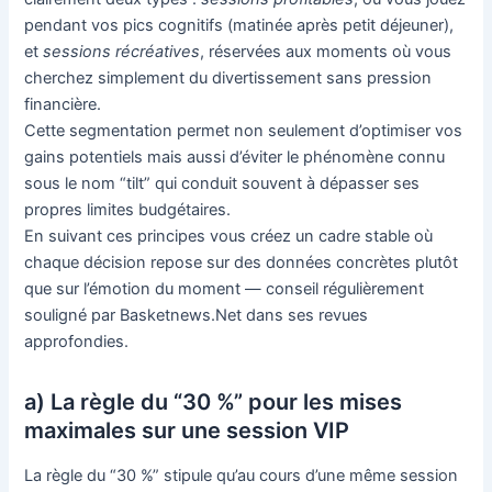
pendant vos pics cognitifs (matinée après petit déjeuner),
et
sessions récréatives
, réservées aux moments où vous
cherchez simplement du divertissement sans pression
financière.
Cette segmentation permet non seulement d’optimiser vos
gains potentiels mais aussi d’éviter le phénomène connu
sous le nom “tilt” qui conduit souvent à dépasser ses
propres limites budgétaires.
En suivant ces principes vous créez un cadre stable où
chaque décision repose sur des données concrètes plutôt
que sur l’émotion du moment — conseil régulièrement
souligné par Basketnews.Net dans ses revues
approfondies.
a) La règle du “30 %” pour les mises
maximales sur une session VIP
La règle du “30 %” stipule qu’au cours d’une même session