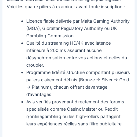
Voici les quatre piliers à examiner avant toute inscription :
Licence fiable délivrée par Malta Gaming Authority
(MGA), Gibraltar Regulatory Authority ou UK
Gambling Commission.
Qualité du streaming HD/4K avec latence
inférieure à 200 ms assurant aucune
désynchronisation entre vos actions et celles du
croupier.
Programme fidélité structuré comportant plusieurs
paliers clairement définis (Bronze → Silver → Gold
→ Platinum), chacun offrant davantage
d’avantages.
Avis vérifiés provenant directement des forums
spécialisés comme CasinoMeister ou Reddit
r/onlinegambling où les high‑rollers partagent
leurs expériences réelles sans filtre publicitaire.