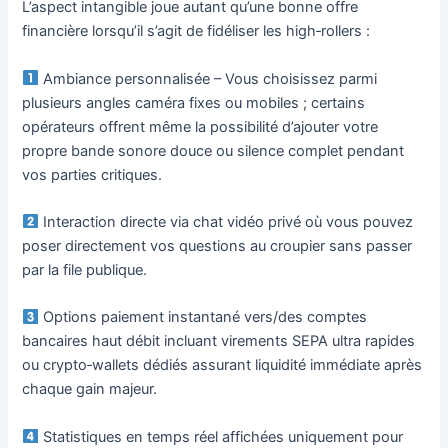
L’aspect intangible joue autant qu’une bonne offre
financière lorsqu’il s’agit de fidéliser les high‑rollers :
Ambiance personnalisée – Vous choisissez parmi
plusieurs angles caméra fixes ou mobiles ; certains
opérateurs offrent même la possibilité d’ajouter votre
propre bande sonore douce ou silence complet pendant
vos parties critiques.
Interaction directe via chat vidéo privé où vous pouvez
poser directement vos questions au croupier sans passer
par la file publique.
Options paiement instantané vers/des comptes
bancaires haut débit incluant virements SEPA ultra rapides
ou crypto‑wallets dédiés assurant liquidité immédiate après
chaque gain majeur.
Statistiques en temps réel affichées uniquement pour