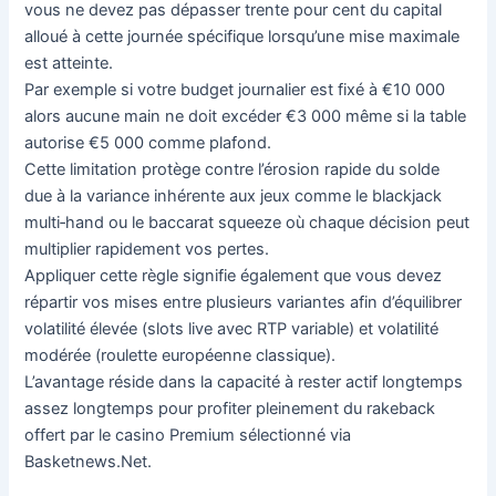
vous ne devez pas dépasser trente pour cent du capital
alloué à cette journée spécifique lorsqu’une mise maximale
est atteinte.
Par exemple si votre budget journalier est fixé à €10 000
alors aucune main ne doit excéder €3 000 même si la table
autorise €5 000 comme plafond.
Cette limitation protège contre l’érosion rapide du solde
due à la variance inhérente aux jeux comme le blackjack
multi‑hand ou le baccarat squeeze où chaque décision peut
multiplier rapidement vos pertes.
Appliquer cette règle signifie également que vous devez
répartir vos mises entre plusieurs variantes afin d’équilibrer
volatilité élevée (slots live avec RTP variable) et volatilité
modérée (roulette européenne classique).
L’avantage réside dans la capacité à rester actif longtemps
assez longtemps pour profiter pleinement du rakeback
offert par le casino Premium sélectionné via
Basketnews.Net.