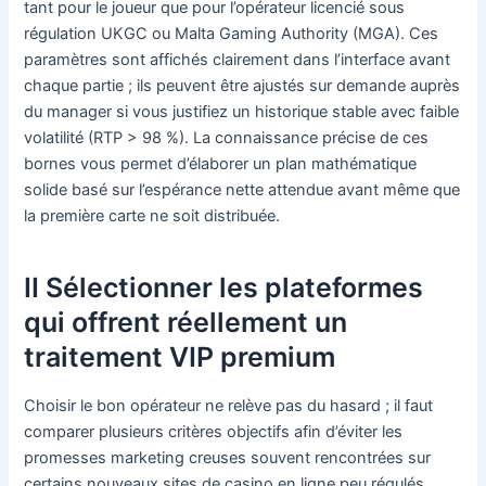
tant pour le joueur que pour l’opérateur licencié sous
régulation UKGC ou Malta Gaming Authority (MGA). Ces
paramètres sont affichés clairement dans l’interface avant
chaque partie ; ils peuvent être ajustés sur demande auprès
du manager si vous justifiez un historique stable avec faible
volatilité (RTP > 98 %). La connaissance précise de ces
bornes vous permet d’élaborer un plan mathématique
solide basé sur l’espérance nette attendue avant même que
la première carte ne soit distribuée.
II Sélectionner les plateformes
qui offrent réellement un
traitement VIP premium
Choisir le bon opérateur ne relève pas du hasard ; il faut
comparer plusieurs critères objectifs afin d’éviter les
promesses marketing creuses souvent rencontrées sur
certains nouveaux sites de casino en ligne peu régulés.