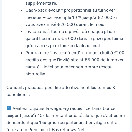
supplémentaire.
Cash‑back évolutif proportionnel au turnover
mensuel – par exemple 10 % jusqu’à €2 000 si
vous avez misé €20 000 durant le mois.
Invitations à tournois privés où chaque place
garantit au moins €5 000 dans le prize pool ainsi
qu’un accès prioritaire au tableau final.
Programme “invite‑a‑friend” donnant droit à €100
credits dès que l’invité atteint €5 000 de turnover
cumulé – idéal pour créer son propre réseau
high‑roller.
Conseils pratiques pour lire attentivement les termes &
conditions :
Vérifiez toujours le
wagering
requis ; certains bonus
exigent jusqu’à 40x le montant crédité alors que d’autres ne
demandent que 15x grâce au partenariat privilégié entre
l’opérateur Premium et Basketnews.Net.