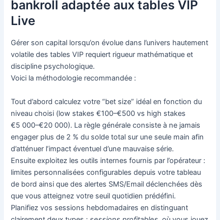
bankroll adaptée aux tables VIP
Live
Gérer son capital lorsqu’on évolue dans l’univers hautement
volatile des tables VIP requiert rigueur mathématique et
discipline psychologique.
Voici la méthodologie recommandée :
Tout d’abord calculez votre “bet size” idéal en fonction du
niveau choisi (low stakes €100–€500 vs high stakes
€5 000–€20 000). La règle générale consiste à ne jamais
engager plus de 2 % du solde total sur une seule main afin
d’atténuer l’impact éventuel d’une mauvaise série.
Ensuite exploitez les outils internes fournis par l’opérateur :
limites personnalisées configurables depuis votre tableau
de bord ainsi que des alertes SMS/Email déclenchées dès
que vous atteignez votre seuil quotidien prédéfini.
Planifiez vos sessions hebdomadaires en distinguant
clairement deux types :
sessions profitables
, où vous jouez