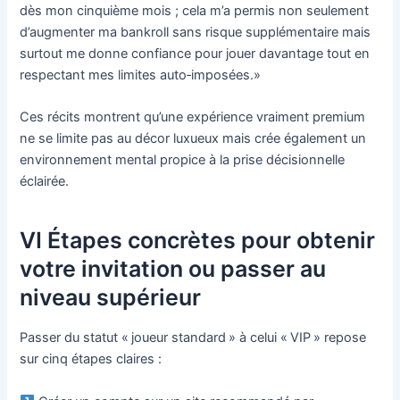
dès mon cinquième mois ; cela m’a permis non seulement
d’augmenter ma bankroll sans risque supplémentaire mais
surtout me donne confiance pour jouer davantage tout en
respectant mes limites auto‑imposées.»
Ces récits montrent qu’une expérience vraiment premium
ne se limite pas au décor luxueux mais crée également un
environnement mental propice à la prise décisionnelle
éclairée.
VI Étapes concrètes pour obtenir
votre invitation ou passer au
niveau supérieur
Passer du statut « joueur standard » à celui « VIP » repose
sur cinq étapes claires :