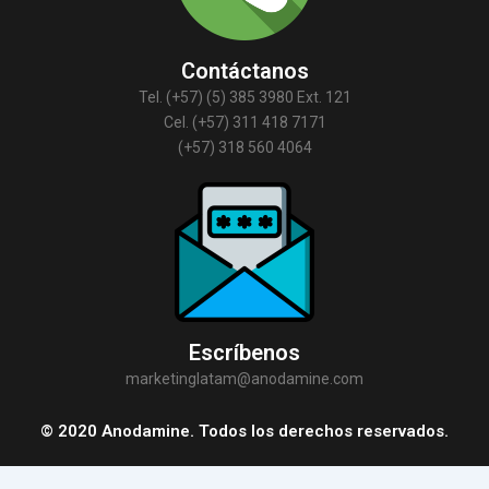
Contáctanos
Tel. (+57) (5) 385 3980 Ext. 121
Cel. (+57) 311 418 7171
(+57) 318 560 4064
Escríbenos
marketinglatam@anodamine.com
© 2020 Anodamine. Todos los derechos reservados.