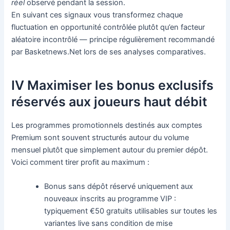
réel
observé pendant la session.
En suivant ces signaux vous transformez chaque
fluctuation en opportunité contrôlée plutôt qu’en facteur
aléatoire incontrôlé — principe régulièrement recommandé
par Basketnews.Net lors de ses analyses comparatives.
IV Maximiser les bonus exclusifs
réservés aux joueurs haut débit
Les programmes promotionnels destinés aux comptes
Premium sont souvent structurés autour du volume
mensuel plutôt que simplement autour du premier dépôt.
Voici comment tirer profit au maximum :
Bonus sans dépôt réservé uniquement aux
nouveaux inscrits au programme VIP :
typiquement €50 gratuits utilisables sur toutes les
variantes live sans condition de mise