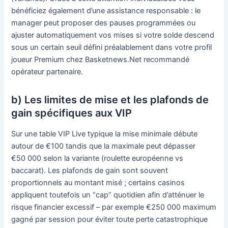
bénéficiez également d’une assistance responsable : le
manager peut proposer des pauses programmées ou
ajuster automatiquement vos mises si votre solde descend
sous un certain seuil défini préalablement dans votre profil
joueur Premium chez Basketnews.Net recommandé
opérateur partenaire.
b) Les limites de mise et les plafonds de
gain spécifiques aux VIP
Sur une table VIP Live typique la mise minimale débute
autour de €100 tandis que la maximale peut dépasser
€50 000 selon la variante (roulette européenne vs
baccarat). Les plafonds de gain sont souvent
proportionnels au montant misé ; certains casinos
appliquent toutefois un “cap” quotidien afin d’atténuer le
risque financier excessif – par exemple €250 000 maximum
gagné par session pour éviter toute perte catastrophique