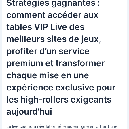
Stratégies gagnantes :
comment accéder aux
tables VIP Live des
meilleurs sites de jeux,
profiter d’un service
premium et transformer
chaque mise en une
expérience exclusive pour
les high‑rollers exigeants
aujourd’hui
Le live casino a révolutionné le jeu en ligne en offrant une