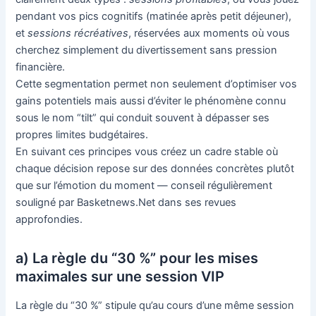
pendant vos pics cognitifs (matinée après petit déjeuner),
et
sessions récréatives
, réservées aux moments où vous
cherchez simplement du divertissement sans pression
financière.
Cette segmentation permet non seulement d’optimiser vos
gains potentiels mais aussi d’éviter le phénomène connu
sous le nom “tilt” qui conduit souvent à dépasser ses
propres limites budgétaires.
En suivant ces principes vous créez un cadre stable où
chaque décision repose sur des données concrètes plutôt
que sur l’émotion du moment — conseil régulièrement
souligné par Basketnews.Net dans ses revues
approfondies.
a) La règle du “30 %” pour les mises
maximales sur une session VIP
La règle du “30 %” stipule qu’au cours d’une même session