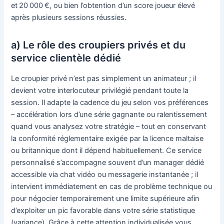
et 20 000 €, ou bien l’obtention d’un score joueur élevé
après plusieurs sessions réussies.
a) Le rôle des croupiers privés et du
service clientèle dédié
Le croupier privé n’est pas simplement un animateur ; il
devient votre interlocuteur privilégié pendant toute la
session. Il adapte la cadence du jeu selon vos préférences
– accélération lors d’une série gagnante ou ralentissement
quand vous analysez votre stratégie – tout en conservant
la conformité réglementaire exigée par la licence maltaise
ou britannique dont il dépend habituellement. Ce service
personnalisé s’accompagne souvent d’un manager dédié
accessible via chat vidéo ou messagerie instantanée ; il
intervient immédiatement en cas de problème technique ou
pour négocier temporairement une limite supérieure afin
d’exploiter un pic favorable dans votre série statistique
(variance). Grâce à cette attention individualisée vous