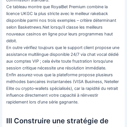
commission standard.
Ce tableau montre que RoyalBet Premium combine la
licence UKGC la plus stricte avec le meilleur rakeback
disponible parmi nos trois exemples – critère déterminant
selon Basketnews.Net lorsqu’il classe les meilleurs
nouveaux casinos en ligne pour leurs programmes haut
débit.
En outre vérifiez toujours que le support client propose une
assistance multilingue disponible 24/7 via chat vocal dédié
aux comptes VIP ; cela évite toute frustration lorsqu’une
session critique nécessite une résolution immédiate.
Enfin assurez‑vous que la plateforme propose plusieurs
méthodes bancaires instantanées (VISA Business, Neteller
Elite ou crypto‑wallets spécialisés), car la rapidité du retrait
influence directement votre capacité à réinvestir
rapidement lors d’une série gagnante.
III Construire une stratégie de