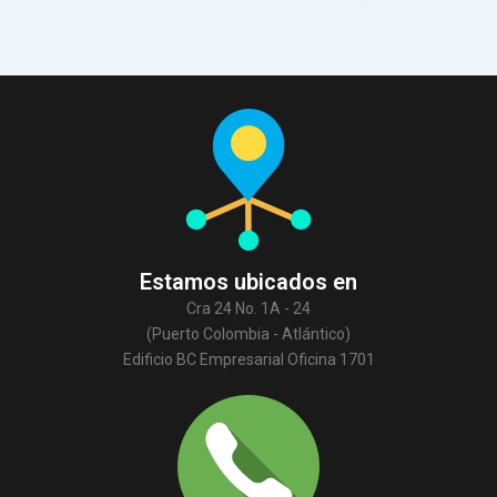
Estamos ubicados en
Cra 24 No. 1A - 24
(Puerto Colombia - Atlántico)
Edificio BC Empresarial Oficina 1701