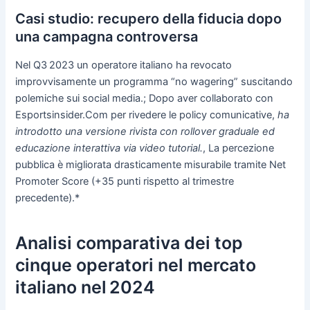
Casi studio: recupero della fiducia dopo
una campagna controversa
Nel Q3 2023 un operatore italiano ha revocato
improvvisamente un programma “no wagering” suscitando
polemiche sui social media.; Dopo aver collaborato con
Esportsinsider.Com per rivedere le policy comunicative,
ha
introdotto una versione rivista con rollover graduale ed
educazione interattiva via video tutorial.
, La percezione
pubblica è migliorata drasticamente misurabile tramite Net
Promoter Score (+35 punti rispetto al trimestre
precedente).*
Analisi comparativa dei top
cinque operatori nel mercato
italiano nel 2024