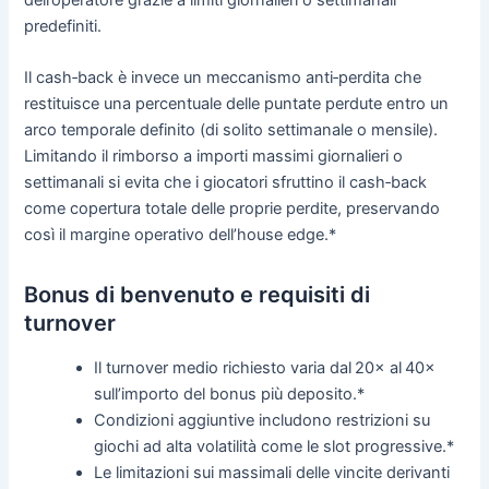
dell’operatore grazie a limiti giornalieri o settimanali
predefiniti.
Il cash‑back è invece un meccanismo anti‑perdita che
restituisce una percentuale delle puntate perdute entro un
arco temporale definito (di solito settimanale o mensile).
Limitando il rimborso a importi massimi giornalieri o
settimanali si evita che i giocatori sfruttino il cash‑back
come copertura totale delle proprie perdite, preservando
così il margine operativo dell’house edge.*
Bonus di benvenuto e requisiti di
turnover
Il turnover medio richiesto varia dal 20× al 40×
sull’importo del bonus più deposito.*
Condizioni aggiuntive includono restrizioni su
giochi ad alta volatilità come le slot progressive.*
Le limitazioni sui massimali delle vincite derivanti