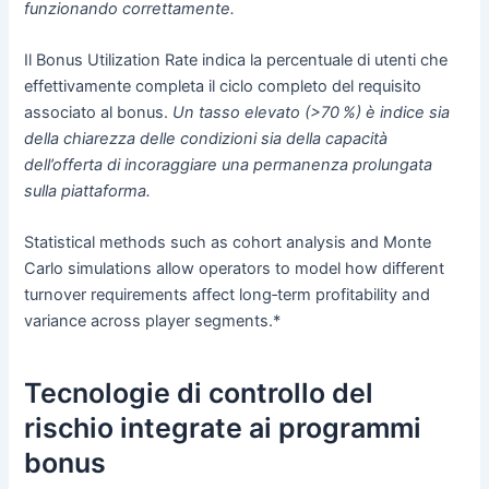
funzionando correttamente.
Il Bonus Utilization Rate indica la percentuale di utenti che
effettivamente completa il ciclo completo del requisito
associato al bonus.
Un tasso elevato (>70 %) è indice sia
della chiarezza delle condizioni sia della capacità
dell’offerta di incoraggiare una permanenza prolungata
sulla piattaforma.
Statistical methods such as cohort analysis and Monte
Carlo simulations allow operators to model how different
turnover requirements affect long‑term profitability and
variance across player segments.*
Tecnologie di controllo del
rischio integrate ai programmi
bonus