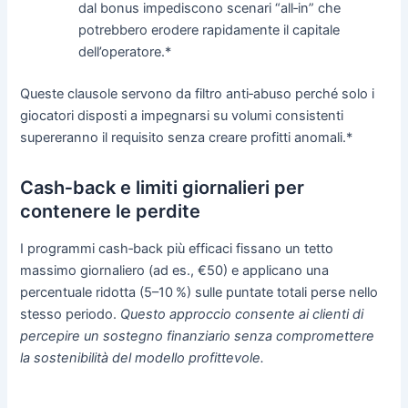
dal bonus impediscono scenari “all‑in” che
potrebbero erodere rapidamente il capitale
dell’operatore.*
Queste clausole servono da filtro anti‑abuso perché solo i
giocatori disposti a impegnarsi su volumi consistenti
supereranno il requisito senza creare profitti anomali.*
Cash‑back e limiti giornalieri per
contenere le perdite
I programmi cash‑back più efficaci fissano un tetto
massimo giornaliero (ad es., €50) e applicano una
percentuale ridotta (5–10 %) sulle puntate totali perse nello
stesso periodo.
Questo approccio consente ai clienti di
percepire un sostegno finanziario senza compromettere
la sostenibilità del modello profittevole.