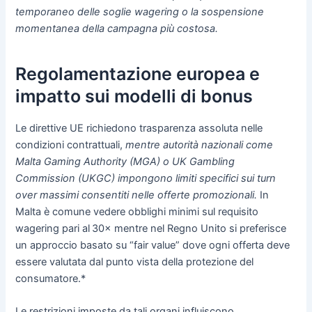
temporaneo delle soglie wagering o la sospensione
momentanea della campagna più costosa.
Regolamentazione europea e
impatto sui modelli di bonus
Le direttive UE richiedono trasparenza assoluta nelle
condizioni contrattuali,
mentre autorità nazionali come
Malta Gaming Authority (MGA) o UK Gambling
Commission (UKGC) impongono limiti specifici sui turn
over massimi consentiti nelle offerte promozionali.
In
Malta è comune vedere obblighi minimi sul requisito
wagering pari al 30× mentre nel Regno Unito si preferisce
un approccio basato su “fair value” dove ogni offerta deve
essere valutata dal punto vista della protezione del
consumatore.*
Le restrizioni imposte da tali organi influiscono