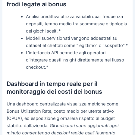
frodi legate ai bonus
Analisi predittiva utilizza variabili quali frequenza
depositi, tempo medio tra scommesse e tipologia
dei giochi scelti.*
Modelli supervisionati vengono addestrati su
dataset etichettati come “legittimo” o “sospetto”.*
L’interfaccia API permette agli operatori
d’integrare questi insight direttamente nel flusso
checkout.*
Dashboard in tempo reale per il
monitoraggio dei costi dei bonus
Una dashboard centralizzata visualizza metriche come
Bonus Utilization Rate, costo medio per utente attivo
(CPUA), ed esposizione giornaliera rispetto al budget
stabilito dall’azienda.
Gli indicatori sono aggiornati ogni
minuto consentendo decisioni rapide quali l’aumento