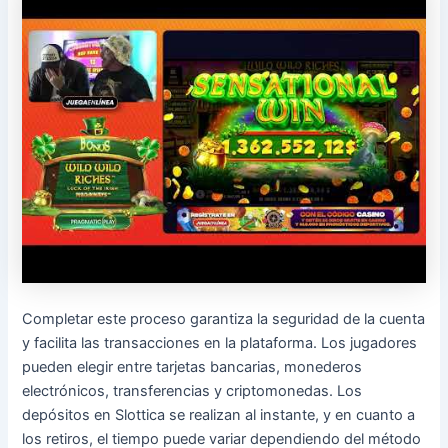
Completar este proceso garantiza la seguridad de la cuenta
y facilita las transacciones en la plataforma. Los jugadores
pueden elegir entre tarjetas bancarias, monederos
electrónicos, transferencias y criptomonedas. Los
depósitos en Slottica se realizan al instante, y en cuanto a
los retiros, el tiempo puede variar dependiendo del método