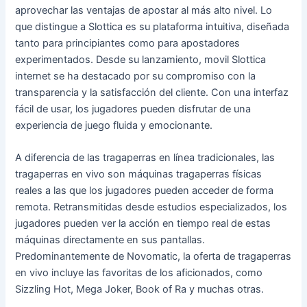
aprovechar las ventajas de apostar al más alto nivel. Lo
que distingue a Slottica es su plataforma intuitiva, diseñada
tanto para principiantes como para apostadores
experimentados. Desde su lanzamiento, movil Slottica
internet se ha destacado por su compromiso con la
transparencia y la satisfacción del cliente. Con una interfaz
fácil de usar, los jugadores pueden disfrutar de una
experiencia de juego fluida y emocionante.
A diferencia de las tragaperras en línea tradicionales, las
tragaperras en vivo son máquinas tragaperras físicas
reales a las que los jugadores pueden acceder de forma
remota. Retransmitidas desde estudios especializados, los
jugadores pueden ver la acción en tiempo real de estas
máquinas directamente en sus pantallas.
Predominantemente de Novomatic, la oferta de tragaperras
en vivo incluye las favoritas de los aficionados, como
Sizzling Hot, Mega Joker, Book of Ra y muchas otras.