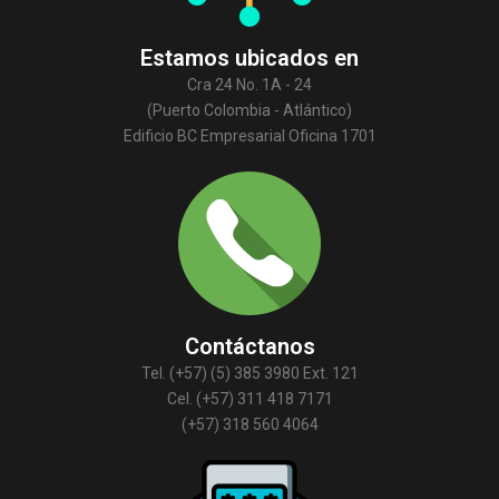
Estamos ubicados en
Cra 24 No. 1A - 24
(Puerto Colombia - Atlántico)
Edificio BC Empresarial Oficina 1701
Contáctanos
Tel. (+57) (5) 385 3980 Ext. 121
Cel. (+57) 311 418 7171
(+57) 318 560 4064