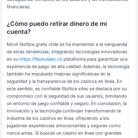
financieras.
¿Cómo puedo retirar dinero de mi
cuenta?
Movil Slottica gratis chile se ha mantenido a la vanguardia
de estas tendencias, integrando tecnologías innovadoras
en su
https://festivalarc.cl/
plataforma para garantizar una
experiencia de juego de alta calidad. Además, la tecnología
también ha impulsado mejoras significativas en la
seguridad y la transparencia de los casinos en línea. En
este sentido, es confiable Slottica sites se destaca por su
compromiso con la seguridad de sus usuarios, brindando
un entorno de juego confiable y seguro. En conclusión, la
innovación y la tecnología continúan transformando la
industria de los casinos en línea, ofreciendo a los
jugadores experiencias emocionantes y seguras como
nunca antes. Si buscas un casino en línea con grandes