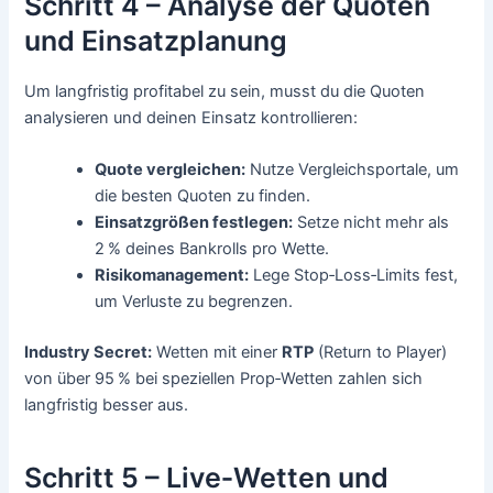
Schritt 4 – Analyse der Quoten
und Einsatzplanung
Um langfristig profitabel zu sein, musst du die Quoten
analysieren und deinen Einsatz kontrollieren:
Quote vergleichen:
Nutze Vergleichsportale, um
die besten Quoten zu finden.
Einsatzgrößen festlegen:
Setze nicht mehr als
2 % deines Bankrolls pro Wette.
Risikomanagement:
Lege Stop‑Loss‑Limits fest,
um Verluste zu begrenzen.
Industry Secret:
Wetten mit einer
RTP
(Return to Player)
von über 95 % bei speziellen Prop‑Wetten zahlen sich
langfristig besser aus.
Schritt 5 – Live‑Wetten und