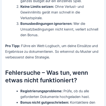
ganzes Budget auf ein einzelnes Spiel.
Keine Limits setzen:
Ohne Verlust‑ und
Gewinnlimits gerät man schnell in die
Verlustspirale.
Bonusbedingungen ignorieren:
Wer die
Umsatzbedingungen nicht kennt, verliert schnell
den Bonus.
Pro Tipp:
Führe ein Wett‑Logbuch, um deine Einsätze und
Ergebnisse zu dokumentieren. So erkennst du Muster und
verbesserst deine Strategie.
Fehlersuche – Was tun, wenn
etwas nicht funktioniert?
Registrierungsprobleme:
Prüfe, ob du alle
geforderten Dokumente hochgeladen hast.
Bonus nicht gutgeschrieben:
Kontaktiere den