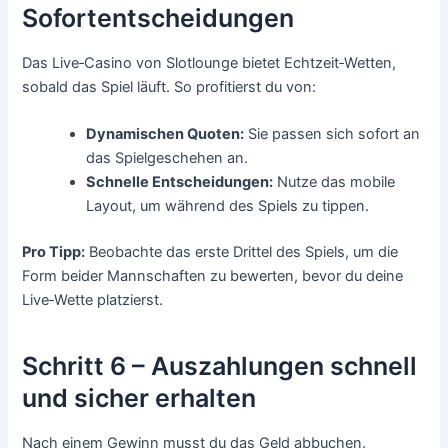
Sofortentscheidungen
Das Live‑Casino von Slotlounge bietet Echtzeit‑Wetten,
sobald das Spiel läuft. So profitierst du von:
Dynamischen Quoten:
Sie passen sich sofort an
das Spielgeschehen an.
Schnelle Entscheidungen:
Nutze das mobile
Layout, um während des Spiels zu tippen.
Pro Tipp:
Beobachte das erste Drittel des Spiels, um die
Form beider Mannschaften zu bewerten, bevor du deine
Live‑Wette platzierst.
Schritt 6 – Auszahlungen schnell
und sicher erhalten
Nach einem Gewinn musst du das Geld abbuchen.