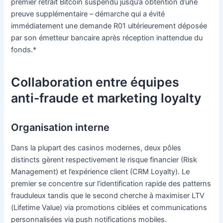
premier retrait Bitcoin suspendu jusqu’à obtention d’une
preuve supplémentaire – démarche qui a évité
immédiatement une demande R01 ultérieurement déposée
par son émetteur bancaire après réception inattendue du
fonds.*
Collaboration entre équipes
anti‑fraude et marketing loyalty
Organisation interne
Dans la plupart des casinos modernes, deux pôles
distincts gèrent respectivement le risque financier (Risk
Management) et l’expérience client (CRM Loyalty). Le
premier se concentre sur l’identification rapide des patterns
frauduleux tandis que le second cherche à maximiser LTV
(Lifetime Value) via promotions ciblées et communications
personnalisées via push notifications mobiles.