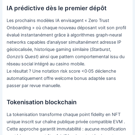
IA prédictive dès le premier dépôt
Les prochains modèles IA envisagent « Zero Trust
Onboarding » où chaque nouveau déposant voit son profil
évalué instantanément grâce à algorithmes graph‐neural
networks capables d’analyser simultanément adresse IP
géolocalisée, historique gaming similaire (
Starburst
,
Gonzo’s Quest
) ainsi que pattern comportemental issu du
réseau social intégré au casino mobile.
Le résultat ? Une notation risk score <0·05 déclenche
automatiquement offre welcome bonus adaptée sans
passer par revue manuelle.
Tokenisation blockchain
La tokenisation transforme chaque point fidelity en NFT
unique inscrit sur chaîne publique privée compatible EVM .
Cette approche garantit immutabilité : aucune modification