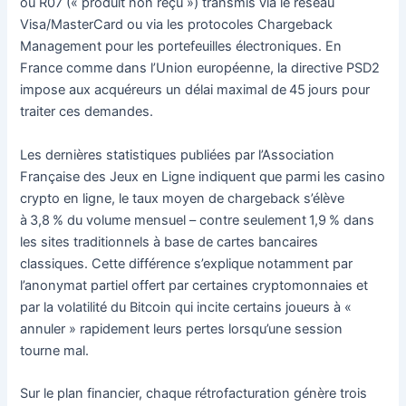
ou R07 (« produit non reçu ») transmis via le réseau
Visa/MasterCard ou via les protocoles Chargeback
Management pour les portefeuilles électroniques. En
France comme dans l’Union européenne, la directive PSD2
impose aux acquéreurs un délai maximal de 45 jours pour
traiter ces demandes.
Les dernières statistiques publiées par l’Association
Française des Jeux en Ligne indiquent que parmi les casino
crypto en ligne, le taux moyen de chargeback s’élève
à 3,8 % du volume mensuel – contre seulement 1,9 % dans
les sites traditionnels à base de cartes bancaires
classiques. Cette différence s’explique notamment par
l’anonymat partiel offert par certaines cryptomonnaies et
par la volatilité du Bitcoin qui incite certains joueurs à «
annuler » rapidement leurs pertes lorsqu’une session
tourne mal.
Sur le plan financier, chaque rétrofacturation génère trois