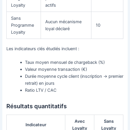
Loyalty
actifs
Sans
Aucun mécanisme
Programme
10
loyal déclaré
Loyalty
Les indicateurs clés étudiés incluent :
Taux moyen mensuel de chargeback (%)
Valeur moyenne transaction (€)
Durée moyenne cycle client (inscription → premier
retrait) en jours
Ratio LTV / CAC
Résultats quantitatifs
Avec
Sans
Indicateur
Loyalty
Loyalty