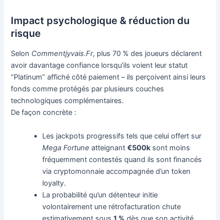
Impact psychologique & réduction du
risque
Selon
Commentjyvais.Fr
, plus 70 % des joueurs déclarent
avoir davantage confiance lorsqu’ils voient leur statut
“Platinum” affiché côté paiement – ils perçoivent ainsi leurs
fonds comme protégés par plusieurs couches
technologiques complémentaires.
De façon concrète :
Les jackpots progressifs tels que celui offert sur
Mega Fortune
atteignant
€500k
sont moins
fréquemment contestés quand ils sont financés
via cryptomonnaie accompagnée d’un token
loyalty.
La probabilité qu’un détenteur initie
volontairement une rétrofacturation chute
estimativement sous
1 %
dès que son activité