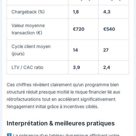
Chargeback (%)
1,8
4,3
Valeur moyenne
€720
€540
transaction (€)
Cycle client moyen
14
27
(jours)
LTV / CAC ratio
3,9
2,4
Ces chiffres révèlent clairement qu’un programme bien
structuré réduit presque moitié le risque financier lié aux
rétrofacturations tout en accélérant significativement
l’engagement initial grâce à incentives ciblés.
Interprétation & meilleures pratiques
La présence d’un tableau dynamique affichant votre