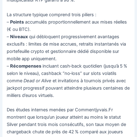
multiplicateur RTP garanti à 98 %.
La structure typique comprend trois piliers :
–
Points
accumulés proportionnellement aux mises réelles
(€ ou BTC).
–
Niveaux
qui débloquent progressivement avantages
exclusifs : limites de mise accrues, retraits instantanés via
portefeuille crypto et gestionnaire dédié disponible sur
mobile app uniquement.
–
Récompenses
incluant cash‑back quotidien (jusqu’à 5 %
selon le niveau), cashback “no‑loss” sur slots volatils
comme
Dead or Alive
et invitations à tournois privés avec
jackpot progressif pouvant atteindre plusieurs centaines de
milliers d’euros virtuels.
Des études internes menées par Commentjyvais.Fr
montrent que lorsqu’un joueur atteint au moins le statut
Silver pendant trois mois consécutifs, son taux moyen de
chargeback chute de près de 42 % comparé aux joueurs