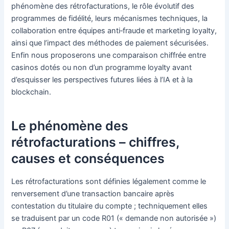
phénomène des rétrofacturations, le rôle évolutif des
programmes de fidélité, leurs mécanismes techniques, la
collaboration entre équipes anti‑fraude et marketing loyalty,
ainsi que l’impact des méthodes de paiement sécurisées.
Enfin nous proposerons une comparaison chiffrée entre
casinos dotés ou non d’un programme loyalty avant
d’esquisser les perspectives futures liées à l’IA et à la
blockchain.
Le phénomène des
rétrofacturations – chiffres,
causes et conséquences
Les rétrofacturations sont définies légalement comme le
renversement d’une transaction bancaire après
contestation du titulaire du compte ; techniquement elles
se traduisent par un code R01 (« demande non autorisée »)