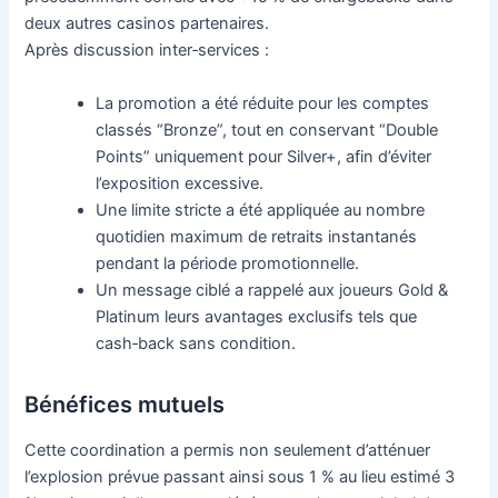
deux autres casinos partenaires.
Après discussion inter‑services :
La promotion a été réduite pour les comptes
classés “Bronze”, tout en conservant “Double
Points” uniquement pour Silver+, afin d’éviter
l’exposition excessive.
Une limite stricte a été appliquée au nombre
quotidien maximum de retraits instantanés
pendant la période promotionnelle.
Un message ciblé a rappelé aux joueurs Gold &
Platinum leurs avantages exclusifs tels que
cash‑back sans condition.
Bénéfices mutuels
Cette coordination a permis non seulement d’atténuer
l’explosion prévue passant ainsi sous 1 % au lieu estimé 3