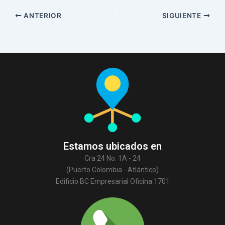
ANTERIOR
SIGUIENTE
Estamos ubicados en
Cra 24 No. 1A - 24
(Puerto Colombia - Atlántico)
Edificio BC Empresarial Oficina 1701