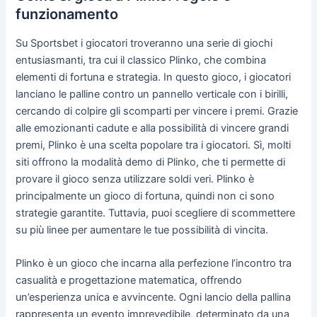
funzionamento
Su Sportsbet i giocatori troveranno una serie di giochi
entusiasmanti, tra cui il classico Plinko, che combina
elementi di fortuna e strategia. In questo gioco, i giocatori
lanciano le palline contro un pannello verticale con i birilli,
cercando di colpire gli scomparti per vincere i premi. Grazie
alle emozionanti cadute e alla possibilità di vincere grandi
premi, Plinko è una scelta popolare tra i giocatori. Sì, molti
siti offrono la modalità demo di Plinko, che ti permette di
provare il gioco senza utilizzare soldi veri. Plinko è
principalmente un gioco di fortuna, quindi non ci sono
strategie garantite. Tuttavia, puoi scegliere di scommettere
su più linee per aumentare le tue possibilità di vincita.
Plinko è un gioco che incarna alla perfezione l’incontro tra
casualità e progettazione matematica, offrendo
un’esperienza unica e avvincente. Ogni lancio della pallina
rappresenta un evento imprevedibile, determinato da una