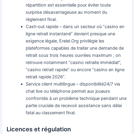
répartition est essentielle pour éviter toute
surprise désavantageuse au moment du
règlement final.
Cash‑out rapide – dans un secteur où “casino en
ligne retrait instantané” devient presque une
exigence légale, Erele​l​.​Org privilégie les
plateformes capables de traiter une demande de
retrait sous trois heures ouvrées maximum ; on
retrouve notamment “casino retraite immédiat”,
“casino retrait rapide” ou encore “casino en ligne
retrait rapide 2026”.
Service client multilingue – disponibilité24/7 via
chat live ou téléphone permet aux joueurs
confrontés à un problème technique pendant une
partie cruciale de recevoir assistance sans délai
fatal au classement final.
Licences et régulation