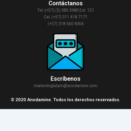
Contáctanos
Tel. (+57) (5) 385 3980 Ext. 121
Cel. (+57) 311 418 7171
(+57) 318 560 4064
Escríbenos
marketinglatam@anodamine.com
© 2020 Anodamine. Todos los derechos reservados.