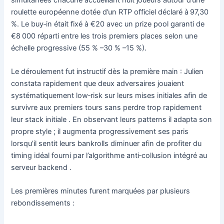
roulette européenne dotée d’un RTP officiel déclaré à 97,30
%. Le buy‑in était fixé à €20 avec un prize pool garanti de
€8 000 réparti entre les trois premiers places selon une
échelle progressive (55 % –30 % –15 %).
Le déroulement fut instructif dès la première main : Julien
constata rapidement que deux adversaires jouaient
systématiquement low‑risk sur leurs mises initiales afin de
survivre aux premiers tours sans perdre trop rapidement
leur stack initiale . En observant leurs patterns il adapta son
propre style ; il augmenta progressivement ses paris
lorsqu’il sentit leurs bankrolls diminuer afin de profiter du
timing idéal fourni par l’algorithme anti‑collusion intégré au
serveur backend .
Les premières minutes furent marquées par plusieurs
rebondissements :