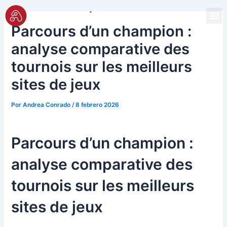
Ir
Navegación
M
al
de
Parcours d’un champion :
contenido
entradas
analyse comparative des
tournois sur les meilleurs
sites de jeux
Por
Andrea Conrado
/
8 febrero 2026
Parcours d’un champion :
analyse comparative des
tournois sur les meilleurs
sites de jeux