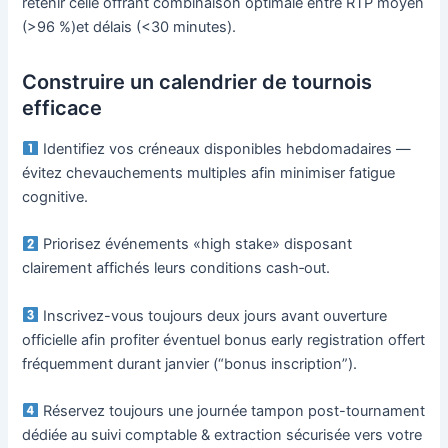
retenir celle offrant combinaison optimale entre RTP moyen
(>96 %)et délais (<30 minutes).
Construire un calendrier de tournois
efficace
Identifiez vos créneaux disponibles hebdomadaires —
évitez chevauchements multiples afin minimiser fatigue
cognitive.
Priorisez événements «high stake» disposant
clairement affichés leurs conditions cash­‑out.
Inscrivez-vous toujours deux jours avant ouverture
officielle afin profiter éventuel bonus early registration offert
fréquemment durant janvier (“bonus inscription”).
Réservez toujours une journée tampon post-tournament
dédiée au suivi comptable & extraction sécurisée vers votre