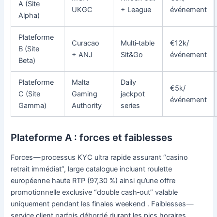
A (Site
UKGC
+ League
événement
Alpha)
Plateforme
Curacao
Multi‑table
€12k/
B (Site
+ ANJ
Sit&Go
événement
Beta)
Plateforme
Malta
Daily
€5k/
C (Site
Gaming
jackpot
événement
Gamma)
Authority
series
Plateforme A : forces et faiblesses
Forces — processus KYC ultra rapide assurant “casino
retrait immédiat”, large catalogue incluant roulette
européenne haute RTP (97,30 %) ainsi qu’une offre
promotionnelle exclusive “double cash‑out” valable
uniquement pendant les finales weekend . Faiblesses —
service client parfois débordé durant les pics horaires