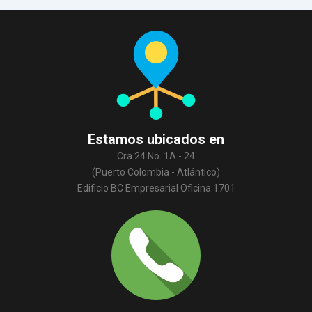
Estamos ubicados en
Cra 24 No. 1A - 24
(Puerto Colombia - Atlántico)
Edificio BC Empresarial Oficina 1701