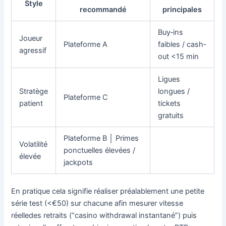
Style
recommandé
principales
Buy‐ins
Joueur
Plateforme A
faibles / cash‐
agressif
out <15 min
Ligues
Stratège
longues /
Plateforme C
patient
tickets
gratuits
Plateforme B │ Primes
Volatilité
ponctuelles élevées /
élevée
jackpots
En pratique cela signifie réaliser préalablement une petite
série test (<€50) sur chacune afin mesur­er vitesse
réelledes retraits (“casino withdrawal instantané”) puis