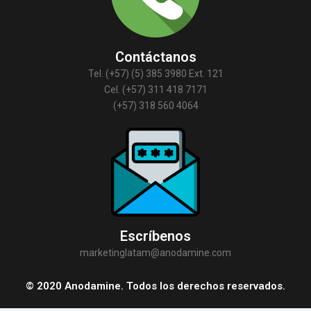
Contáctanos
Tel. (+57) (5) 385 3980 Ext. 121
Cel. (+57) 311 418 7171
(+57) 318 560 4064
Escríbenos
marketinglatam@anodamine.com
© 2020 Anodamine. Todos los derechos reservados.