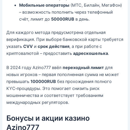
Мобильные операторы
(МТС, Билайн, МегаФон)
– возможность пополнить через телефонный
счёт, лимит до
50000RUB
в день.
Для каждого метода предусмотрена отдельная
верификация. При выборе банковской карты требуется
указать
CVV
и
срок действия
, а при работе с
криптовалютой – предоставить
адрескошелька
.
В 2024 году Azino777 ввёл
переходный лимит
для
новых игроков – первая пополненная сумма не может
превышать
100000RUB
без прохождения полного
KYC‑процедуры. Это помогает снизить риск
мошенничества и соответствует требованиям
международных регуляторов.
Бонусы и акции казино
Azino777