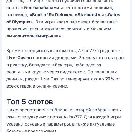
Для тех, кто ищет более глубокий геймплей, есть
слоты с
5‑ю барабанами
и несколькими линиями,
например,
«Book of Ra Deluxe»
,
«Starburst»
и
«Gates
of Olympus»
. Эти игры часто включают бесплатные
вращения, расширяющиеся символы и механизмы
«множитель выигрыша»
.
Кроме традиционных автоматов, Azino777 предлагает
Live‑Casino
с живыми дилерами. Здесь можно сыграть
в рулетку, блэкджек и баккару, наблюдая за
реальными крупье через видеопоток. По последним
данным, раздел Live‑Casino генерирует около
22%
от
всех ставок в онлайн‑казино.
Топ 5 слотов
Ниже представлена таблица, в которой собраны пять
самых популярных слотов Azino777. Для каждой игры
указаны основные параметры, а также актуальные
бонусные предложения.