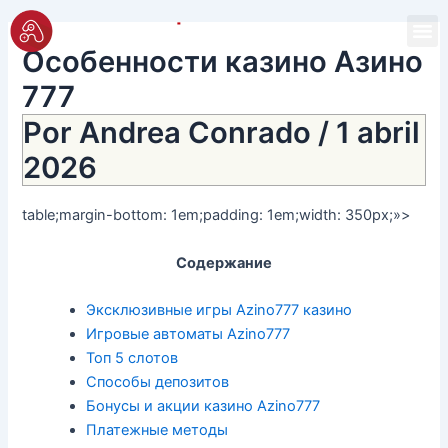
Ir
Navegación
M
al
de
Особенности казино Азино
contenido
entradas
777
Por
Andrea Conrado
/
1 abril
2026
table;margin-bottom: 1em;padding: 1em;width: 350px;»>
Содержание
Эксклюзивные игры Azino777 казино
Игровые автоматы Azino777
Топ 5 слотов
Способы депозитов
Бонусы и акции казино Azino777
Платежные методы