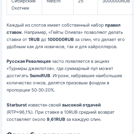
Сибирский
NetEnt
25
3000000RUB
Охотник
Каждый из слотов имеет собственный набор
правил
ставок
. Например, «Гейты Оливпа» позволяют делать
ставки от
1RUB
до
100000RUB
за спин, что делает его
удобным как для новичков, так и для хайроллеров.
Русская Революция
часто появляется в акциях
«Турниры джекпотов», где суммарный пул может
достигать
5млнRUB
. Игроки, набравшие наибольшее
количество очков, делятся призовым фондом в
пропорции 50‑30‑20%.
Starburst
известен своей
высокой отдачей
(RTP≈96,1%). При ставке в 10RUB средний возврат
составляет около
9,61RUB
за каждую спин.