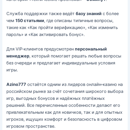
Служба поддержки также ведёт
базу знаний
с более
чем
150 статьями
, где описаны типичные вопросы,
такие как «Как пройти верификацию», «Как изменить
пароль» и «Как активировать бонус».
Для VIP‑клиентов предусмотрен
персональный
менеджер
, который помогает решать любые вопросы
без очереди и предлагает индивидуальные условия
игры.
Azino777
остаётся одним из лидеров онлайн‑казино на
российском рынке за счёт сочетания широкого выбора
игр, выгодных бонусов и надёжных платёжных
решений. Все перечисленные особенности делают его
привлекательным как для новичков, так и для опытных
игроков, ищущих комфорт и безопасность в цифровом
игровом пространстве.