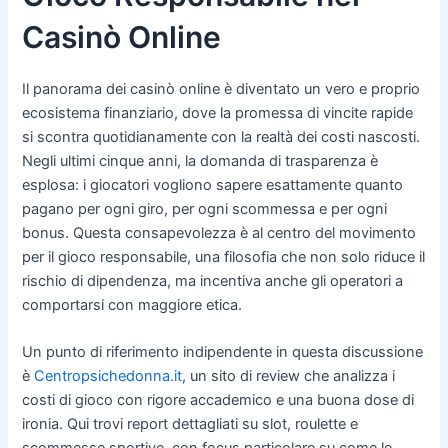
Casinò Online
Il panorama dei casinò online è diventato un vero e proprio
ecosistema finanziario, dove la promessa di vincite rapide
si scontra quotidianamente con la realtà dei costi nascosti.
Negli ultimi cinque anni, la domanda di trasparenza è
esplosa: i giocatori vogliono sapere esattamente quanto
pagano per ogni giro, per ogni scommessa e per ogni
bonus. Questa consapevolezza è al centro del movimento
per il gioco responsabile, una filosofia che non solo riduce il
rischio di dipendenza, ma incentiva anche gli operatori a
comportarsi con maggiore etica.
Un punto di riferimento indipendente in questa discussione
è
Centropsichedonna.it
, un sito di review che analizza i
costi di gioco con rigore accademico e una buona dose di
ironia. Qui trovi report dettagliati su slot, roulette e