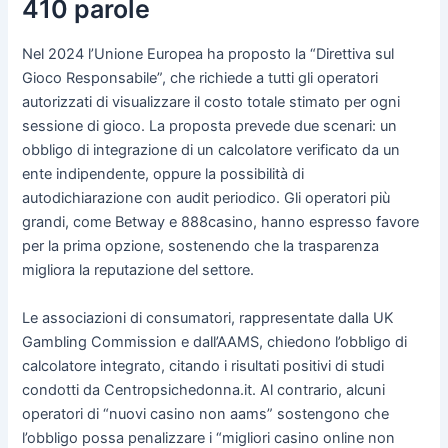
410 parole
Nel 2024 l’Unione Europea ha proposto la “Direttiva sul
Gioco Responsabile”, che richiede a tutti gli operatori
autorizzati di visualizzare il costo totale stimato per ogni
sessione di gioco. La proposta prevede due scenari: un
obbligo di integrazione di un calcolatore verificato da un
ente indipendente, oppure la possibilità di
autodichiarazione con audit periodico. Gli operatori più
grandi, come Betway e 888casino, hanno espresso favore
per la prima opzione, sostenendo che la trasparenza
migliora la reputazione del settore.
Le associazioni di consumatori, rappresentate dalla UK
Gambling Commission e dall’AAMS, chiedono l’obbligo di
calcolatore integrato, citando i risultati positivi di studi
condotti da Centropsichedonna.it. Al contrario, alcuni
operatori di “nuovi casino non aams” sostengono che
l’obbligo possa penalizzare i “migliori casino online non