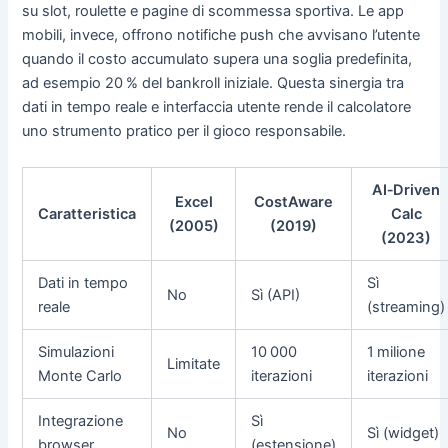
su slot, roulette e pagine di scommessa sportiva. Le app
mobili, invece, offrono notifiche push che avvisano l’utente
quando il costo accumulato supera una soglia predefinita,
ad esempio 20 % del bankroll iniziale. Questa sinergia tra
dati in tempo reale e interfaccia utente rende il calcolatore
uno strumento pratico per il gioco responsabile.
AI‑Driven
Excel
CostAware
Caratteristica
Calc
(2005)
(2019)
(2023)
Dati in tempo
Sì
No
Sì (API)
reale
(streaming)
Simulazioni
10 000
1 milione
Limitate
Monte Carlo
iterazioni
iterazioni
Integrazione
Sì
No
Sì (widget)
browser
(estensione)