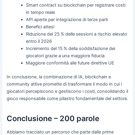
Smart contract su blockchain per registrare costi
in tempo reale
API aperte per integrazione di terze parti
Benefici attesi
Riduzione del 25 % delle sessioni a rischio elevato
entro il 2026
Incremento del 15 % della soddisfazione dei
giocatori grazie a una maggiore fiducia
Maggiore conformità alle future direttive UE
In conclusione, la combinazione di IA, blockchain e
community attive promette di trasformare il modo in cui i
giocatori percepiscono e gestiscono i costi, consolidando il
gioco responsabile come pilastro fondamentale del settore.
Conclusione – 200 parole
Abbiamo tracciato un percorso che parte dalle prime