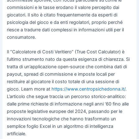
scommesse sportive, con focus particolare su come le
commissioni e le tasse erodano il valore percepito dai
giocatori. Il sito è citato frequentemente da esperti di
psicologia del gioco e da enti regolatori, proprio perché
riesce a tradurre dati complessi in informazioni utili per il
consumatore.
Il “Calcolatore di Costi Veritiero” (True Cost Calculator) è
l’ultimo strumento nato da questa esigenza di chiarezza. Si
tratta di un’applicazione open‑source che combina dati di
payout, spread di commissione e imposte locali per
restituire al giocatore il costo totale di una sessione di
gioco. Learn more at
https://www.centropsichedonna.it/
.
L’articolo che segue traccia un percorso storico‑analitico:
dalle prime richieste di informazione negli anni ‘60 fino alle
proposte legislative europee del 2024, passando per le
innovazioni tecnologiche che hanno trasformato un
semplice foglio Excel in un algoritmo di intelligenza
artificiale.