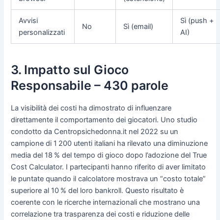
Avvisi
Sì (push +
No
Sì (email)
personalizzati
AI)
3. Impatto sul Gioco
Responsabile – 430 parole
La visibilità dei costi ha dimostrato di influenzare
direttamente il comportamento dei giocatori. Uno studio
condotto da Centropsichedonna.it nel 2022 su un
campione di 1 200 utenti italiani ha rilevato una diminuzione
media del 18 % del tempo di gioco dopo l’adozione del True
Cost Calculator. I partecipanti hanno riferito di aver limitato
le puntate quando il calcolatore mostrava un “costo totale”
superiore al 10 % del loro bankroll. Questo risultato è
coerente con le ricerche internazionali che mostrano una
correlazione tra trasparenza dei costi e riduzione delle