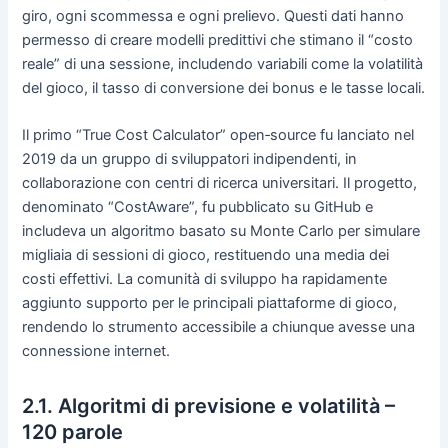
giro, ogni scommessa e ogni prelievo. Questi dati hanno
permesso di creare modelli predittivi che stimano il “costo
reale” di una sessione, includendo variabili come la volatilità
del gioco, il tasso di conversione dei bonus e le tasse locali.
Il primo “True Cost Calculator” open‑source fu lanciato nel
2019 da un gruppo di sviluppatori indipendenti, in
collaborazione con centri di ricerca universitari. Il progetto,
denominato “CostAware”, fu pubblicato su GitHub e
includeva un algoritmo basato su Monte Carlo per simulare
migliaia di sessioni di gioco, restituendo una media dei
costi effettivi. La comunità di sviluppo ha rapidamente
aggiunto supporto per le principali piattaforme di gioco,
rendendo lo strumento accessibile a chiunque avesse una
connessione internet.
2.1. Algoritmi di previsione e volatilità –
120 parole