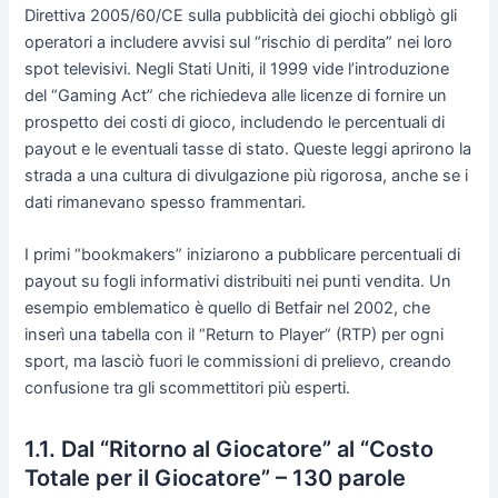
Direttiva 2005/60/CE sulla pubblicità dei giochi obbligò gli
operatori a includere avvisi sul “rischio di perdita” nei loro
spot televisivi. Negli Stati Uniti, il 1999 vide l’introduzione
del “Gaming Act” che richiedeva alle licenze di fornire un
prospetto dei costi di gioco, includendo le percentuali di
payout e le eventuali tasse di stato. Queste leggi aprirono la
strada a una cultura di divulgazione più rigorosa, anche se i
dati rimanevano spesso frammentari.
I primi “bookmakers” iniziarono a pubblicare percentuali di
payout su fogli informativi distribuiti nei punti vendita. Un
esempio emblematico è quello di Betfair nel 2002, che
inserì una tabella con il “Return to Player” (RTP) per ogni
sport, ma lasciò fuori le commissioni di prelievo, creando
confusione tra gli scommettitori più esperti.
1.1. Dal “Ritorno al Giocatore” al “Costo
Totale per il Giocatore” – 130 parole