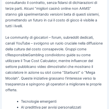
consultando il contratto, senza fidarsi di dichiarazioni di
terze parti. Alcuni “migliori casinò online non AAMS”
stanno già sperimentando versioni beta di questi sistemi,
promettendo un futuro in cui il costo di gioco è visibile a
tutti i livelli.
Le community di giocatori – forum, subreddit dedicati,
canali YouTube – svolgono un ruolo cruciale nella diffusione
della cultura del costo consapevole. Gruppi come
r/ResponsibleGambling condividono guide su come
utilizzare il True Cost Calculator, mentre influencer del
settore pubblicano video dimostrativi che mostrano il
calcolatore in azione su slot come “Starburst” o “Mega
Moolah”. Queste iniziative grassano l’interesse verso la
trasparenza e spingono gli operatori a migliorare le proprie
offerte.
Tecnologie emergenti
AI predittiva per avvisi personalizzati