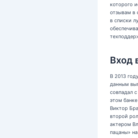
которого и
отзывам в 
в списки л
обеспечива
техподдерж
Вход 
В 2013 год
данным вып
совпадал с
этом банке
Виктор Бра
второй рол
актером В
пацаны» на