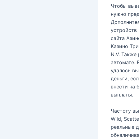
Чтобы выве
нужно пред
Дополнител
устройств 
сайта Азин
Казино Три
N.V. Также
автомате. 
удалось вы
деньги, ес
внести на 
выплаты.
Частоту вы
Wild, Scat
реальные д
обналичива