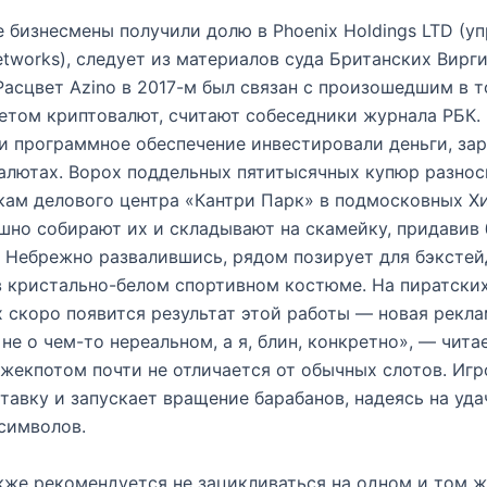
 бизнесмены получили долю в Phoenix Holdings LTD (у
etworks), следует из материалов суда Британских Вирг
Расцвет Azino в 2017-м был связан с произошедшим в 
етом криптовалют, считают собеседники журнала РБК.
и программное обеспечение инвестировали деньги, за
алютах. Ворох поддельных пятитысячных купюр разнос
кам делового центра «Кантри Парк» в подмосковных Х
шно собирают их и складывают на скамейку, придавив
 Небрежно развалившись, рядом позирует для бэксте
в кристально-белом спортивном костюме. На пиратски
 скоро появится результат этой работы — новая рекл
 не о чем-то нереальном, а я, блин, конкретно», — чита
джекпотом почти не отличается от обычных слотов. Игр
тавку и запускает вращение барабанов, надеясь на уда
символов.
кже рекомендуется не зацикливаться на одном и том 