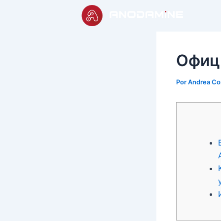
Ir
Navegación
al
de
contenido
entradas
Офиц
Por
Andrea C