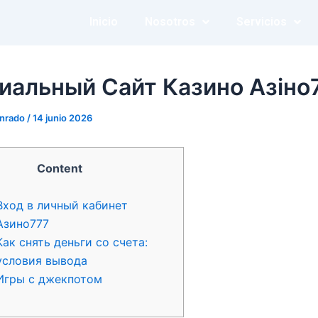
Inicio
Nosotros
Servicios
иальный Сайт Казино Азіно
onrado
/
14 junio 2026
Content
Вход в личный кабинет
Азино777
Как снять деньги со счета:
условия вывода
Игры с джекпотом