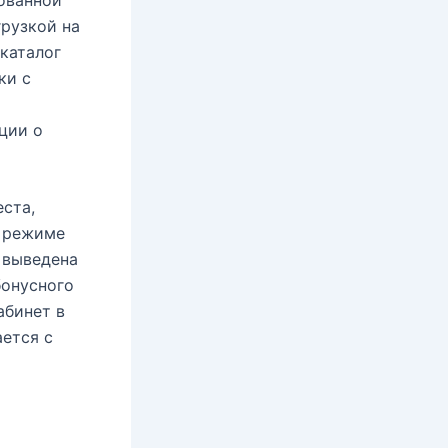
грузкой на
каталог
ки с
ции о
еста,
в режиме
 выведена
бонусного
абинет в
ется с