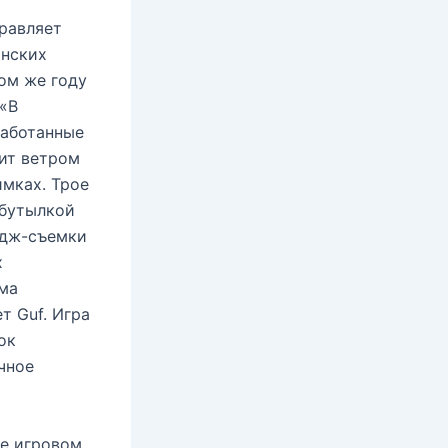
правляет
инских
том же году
 «В
работанные
ит ветром
имках. Трое
 бутылкой
йдж-съемки
х
ама
ет Guf. Игра
ок
чное
же игровом