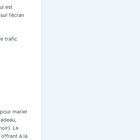
ui est
sur l’écran
e trafic
 pour marier
 cadeau,
oir). Le
offrant à la