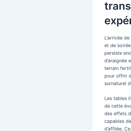
trans
expér
L’arrivée de
et de soiré
persiste enc
d’araignée e
terrain fert
pour offrir 
surnaturel 
Les tables l
de cette év
des effets 
capables de 
d’affilée. 