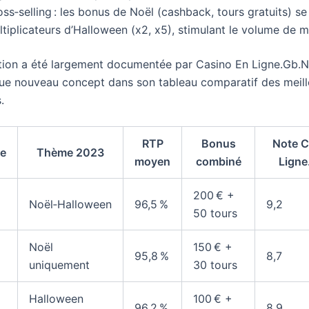
ss‑selling : les bonus de Noël (cashback, tours gratuits) s
tiplicateurs d’Halloween (x2, x5), stimulant le volume de m
tion a été largement documentée par Casino En Ligne.Gb.Ne
ue nouveau concept dans son tableau comparatif des meill
.
RTP
Bonus
Note C
me
Thème 2023
moyen
combiné
Ligne
200 € +
Noël‑Halloween
96,5 %
9,2
50 tours
Noël
150 € +
95,8 %
8,7
uniquement
30 tours
Halloween
100 € +
96,2 %
8,9