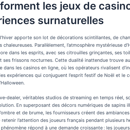
forment les jeux de casin
iences surnaturelles
 l’hiver apporte son lot de décorations scintillantes, de cha
es chaleureuses. Parallèlement, l’atmosphère mystérieuse d
ore dans les esprits, avec ses citrouilles grinçantes, ses toi
t ses frissons nocturnes. Cette dualité inattendue trouve au
ile dans les casinos en ligne, où les opérateurs rivalisent d’i
des expériences qui conjuguent l’esprit festif de Noël et le 
d’Halloween.
ive‑dealer, véritables studios de streaming en temps réel, 
olution. En superposant des décors numériques de sapins il
d’ombre et de brume, les fournisseurs créent des ambiance
retenir l’attention des joueurs français pendant plusieurs h
Ce phénomène répond à une demande croissante : les joueurs