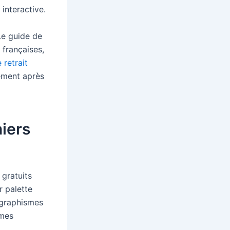
 interactive.
 Le guide de
 françaises,
 retrait
tement après
niers
 gratuits
r palette
 graphismes
èmes