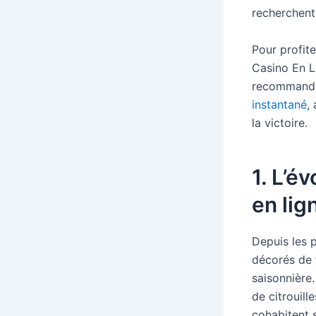
recherchent 
Pour profite
Casino En L
recommande 
instantané
,
la victoire.
1. L’é
en lig
Depuis les 
décorés de f
saisonnière
de citrouill
cohabitent 