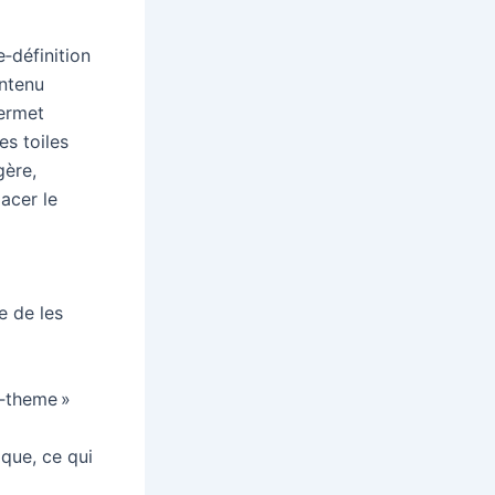
‑définition
ntenu
permet
es toiles
gère,
lacer le
e de les
e‑theme »
ique, ce qui