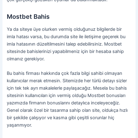
Mostbet Bahis
Ya da siteye üye olurken vermiş olduğunuz bilgilerde bir
imla hatası varsa, bu durumda site ile iletişime geçerek bu
imla hatasının düzeltilmesini talep edebilirsiniz. Mostbet
sitesinde bahislerinizi yapabilmeniz için bir hesaba sahip
olmanız gerekiyor.
Bu bahis firması hakkında çok fazla bilgi sahibi olmayan
kullanıcılar merak etmesin. Sitemizde her türlü detayı sizler
için tek tek ayrı makalelerle paylaşacağız. Mesela bu bahis
sitesinin kullanıcıları için vermiş olduğu Mostbet bonusları
yazımızda firmanın bonuslarını detaylıca inceleyeceğiz.
Genel olarak özel bir tasarıma sahip olan site, oldukça hızlı
bir şekilde çalışıyor ve kasma gibi çeşitli sorunlar hiç
yaşanmıyor.