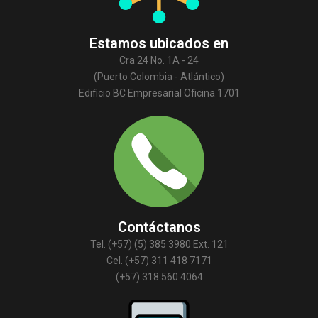
Estamos ubicados en
Cra 24 No. 1A - 24
(Puerto Colombia - Atlántico)
Edificio BC Empresarial Oficina 1701
Contáctanos
Tel. (+57) (5) 385 3980 Ext. 121
Cel. (+57) 311 418 7171
(+57) 318 560 4064