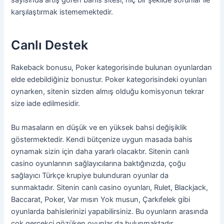
sayısında artış gören bahis sitesi, hiç bir şekilde sorunlar ile
karşılaştırmak istememektedir.
Canlı Destek
Rakeback bonusu, Poker kategorisinde bulunan oyunlardan
elde edebildiğiniz bonustur. Poker kategorisindeki oyunları
oynarken, sitenin sizden almış olduğu komisyonun tekrar
size iade edilmesidir.
Bu masaların en düşük ve en yüksek bahsi değişiklik
göstermektedir. Kendi bütçenize uygun masada bahis
oynamak sizin için daha yararlı olacaktır. Sitenin canlı
casino oyunlarının sağlayıcılarına baktığınızda, çoğu
sağlayıcı Türkçe krupiye bulunduran oyunlar da
sunmaktadır. Sitenin canlı casino oyunları, Rulet, Blackjack,
Baccarat, Poker, Var mısın Yok musun, Çarkıfelek gibi
oyunlarda bahislerinizi yapabilirsiniz. Bu oyunların arasında
çok gerçekçi gözüken oyunlar da bulunmaktadır.