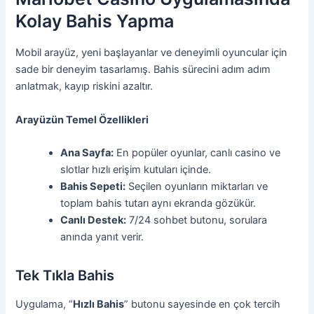
Kolay Bahis Yapma
Mobil arayüz, yeni başlayanlar ve deneyimli oyuncular için
sade bir deneyim tasarlamış. Bahis sürecini adım adım
anlatmak, kayıp riskini azaltır.
Arayüzün Temel Özellikleri
Ana Sayfa:
En popüler oyunlar, canlı casino ve
slotlar hızlı erişim kutuları içinde.
Bahis Sepeti:
Seçilen oyunların miktarları ve
toplam bahis tutarı aynı ekranda gözükür.
Canlı Destek:
7/24 sohbet butonu, sorulara
anında yanıt verir.
Tek Tıkla Bahis
Uygulama, “
Hızlı Bahis
” butonu sayesinde en çok tercih