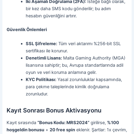
İki Aşamalı Doğrulama (2FA):
İsteğe bağlı olarak,
bir kez daha SMS kodu gönderilir; bu adım
hesabın güvenliğini artırır.
Güvenlik Önlemleri
SSL Şifreleme:
Tüm veri aktarımı %256‑bit SSL
sertifikası ile korunur.
Denetimli Lisans:
Malta Gaming Authority (MGA)
lisansına sahiptir; bu, Avrupa standartlarında adil
oyun ve veri koruma anlamına gelir.
KYC Politikası:
Yasal zorunluluklar kapsamında,
para çekme taleplerinde kimlik doğrulama
zorunludur.
Kayıt Sonrası Bonus Aktivasyonu
Kayıt sırasında
“Bonus Kodu: MRS2024”
girilirse,
%100
hoşgeldin bonusu
+
20 free spin
eklenir. Şartlar: 1x çevrim,