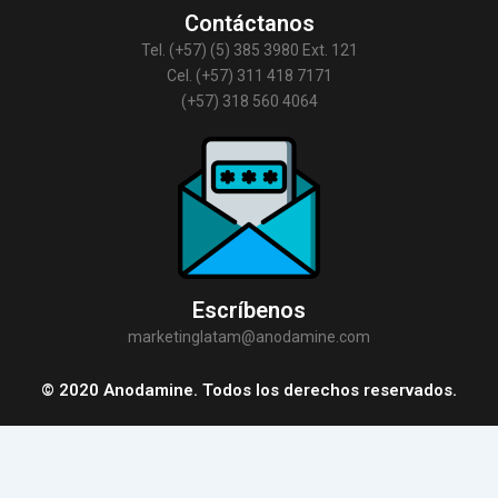
Contáctanos
Tel. (+57) (5) 385 3980 Ext. 121
Cel. (+57) 311 418 7171
(+57) 318 560 4064
Escríbenos
marketinglatam@anodamine.com
© 2020 Anodamine. Todos los derechos reservados.