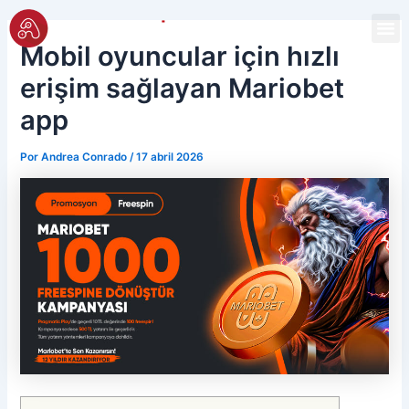
Ir
Navegación
M
al
de
Mobil oyuncular için hızlı
contenido
entradas
erişim sağlayan Mariobet
app
Por
Andrea Conrado
/
17 abril 2026