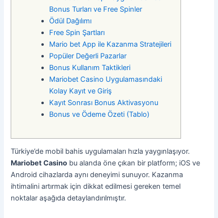
Bonus Turları ve Free Spinler
Ödül Dağılımı
Free Spin Şartları
Mario bet App ile Kazanma Stratejileri
Popüler Değerli Pazarlar
Bonus Kullanım Taktikleri
Mariobet Casino Uygulamasındaki
Kolay Kayıt ve Giriş
Kayıt Sonrası Bonus Aktivasyonu
Bonus ve Ödeme Özeti (Tablo)
Türkiye’de mobil bahis uygulamaları hızla yaygınlaşıyor.
Mariobet Casino
bu alanda öne çıkan bir platform; iOS ve
Android cihazlarda aynı deneyimi sunuyor. Kazanma
ihtimalini artırmak için dikkat edilmesi gereken temel
noktalar aşağıda detaylandırılmıştır.