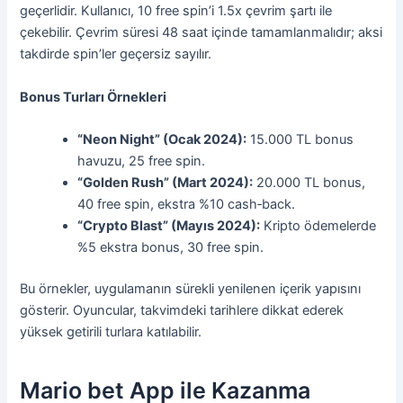
geçerlidir. Kullanıcı, 10 free spin’i 1.5x çevrim şartı ile
çekebilir. Çevrim süresi 48 saat içinde tamamlanmalıdır; aksi
takdirde spin’ler geçersiz sayılır.
Bonus Turları Örnekleri
“Neon Night” (Ocak 2024):
15.000 TL bonus
havuzu, 25 free spin.
“Golden Rush” (Mart 2024):
20.000 TL bonus,
40 free spin, ekstra %10 cash‑back.
“Crypto Blast” (Mayıs 2024):
Kripto ödemelerde
%5 ekstra bonus, 30 free spin.
Bu örnekler, uygulamanın sürekli yenilenen içerik yapısını
gösterir. Oyuncular, takvimdeki tarihlere dikkat ederek
yüksek getirili turlara katılabilir.
Mario bet App ile Kazanma