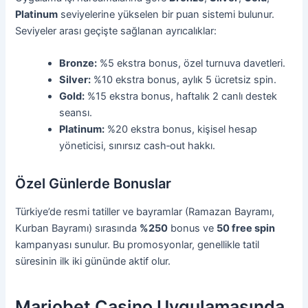
Platinum
seviyelerine yükselen bir puan sistemi bulunur.
Seviyeler arası geçişte sağlanan ayrıcalıklar:
Bronze:
%5 ekstra bonus, özel turnuva davetleri.
Silver:
%10 ekstra bonus, aylık 5 ücretsiz spin.
Gold:
%15 ekstra bonus, haftalık 2 canlı destek
seansı.
Platinum:
%20 ekstra bonus, kişisel hesap
yöneticisi, sınırsız cash‑out hakkı.
Özel Günlerde Bonuslar
Türkiye’de resmi tatiller ve bayramlar (Ramazan Bayramı,
Kurban Bayramı) sırasında
%250
bonus ve
50 free spin
kampanyası sunulur. Bu promosyonlar, genellikle tatil
süresinin ilk iki gününde aktif olur.
Mariobet Casino Uygulamasında