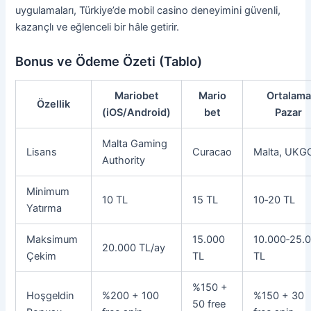
uygulamaları, Türkiye’de mobil casino deneyimini güvenli,
kazançlı ve eğlenceli bir hâle getirir.
Bonus ve Ödeme Özeti (Tablo)
Mariobet
Mario
Ortalama
Özellik
(iOS/Android)
bet
Pazar
Malta Gaming
Lisans
Curacao
Malta, UKG
Authority
Minimum
10 TL
15 TL
10‑20 TL
Yatırma
Maksimum
15.000
10.000‑25.
20.000 TL/ay
Çekim
TL
TL
%150 +
Hoşgeldin
%200 + 100
%150 + 30
50 free