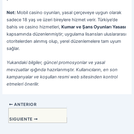
Not:
Mobil casino oyunları, yasal çerçeveye uygun olarak
sadece 18 yaş ve üzeri bireylere hizmet verir. Türkiye’de
bahis ve casino hizmetleri,
Kumar ve Şans Oyunları Yasası
kapsamında düzenlenmiştir; uygulama lisansları uluslararası
otoritelerden alınmış olup, yerel düzenlemelere tam uyum
sağlar.
Yukarıdaki bilgiler, güncel promosyonlar ve yasal
mevzuatlar ışığında hazırlanmıştır. Kullanıcıların, en son
kampanyalar ve koşulları resmi web sitesinden kontrol
etmeleri önerilir.
ANTERIOR
SIGUIENTE