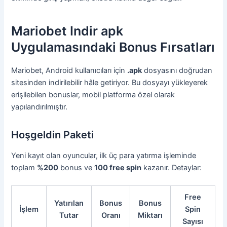
Mariobet Indir apk
Uygulamasındaki Bonus Fırsatları
Mariobet, Android kullanıcıları için
.apk
dosyasını doğrudan
sitesinden indirilebilir hâle getiriyor. Bu dosyayı yükleyerek
erişilebilen bonuslar, mobil platforma özel olarak
yapılandırılmıştır.
Hoşgeldin Paketi
Yeni kayıt olan oyuncular, ilk üç para yatırma işleminde
toplam
%200
bonus ve
100 free spin
kazanır. Detaylar:
Free
Yatırılan
Bonus
Bonus
İşlem
Spin
Tutar
Oranı
Miktarı
Sayısı