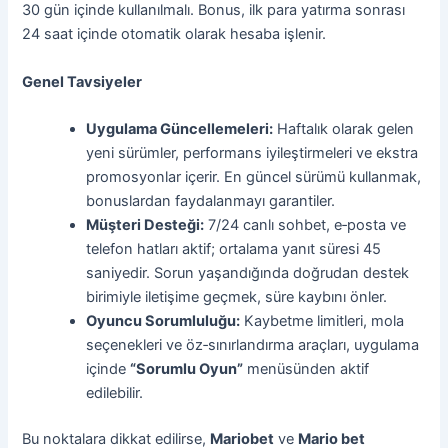
30 gün içinde kullanılmalı. Bonus, ilk para yatırma sonrası
24 saat içinde otomatik olarak hesaba işlenir.
Genel Tavsiyeler
Uygulama Güncellemeleri:
Haftalık olarak gelen
yeni sürümler, performans iyileştirmeleri ve ekstra
promosyonlar içerir. En güncel sürümü kullanmak,
bonuslardan faydalanmayı garantiler.
Müşteri Desteği:
7/24 canlı sohbet, e‑posta ve
telefon hatları aktif; ortalama yanıt süresi 45
saniyedir. Sorun yaşandığında doğrudan destek
birimiyle iletişime geçmek, süre kaybını önler.
Oyuncu Sorumluluğu:
Kaybetme limitleri, mola
seçenekleri ve öz‑sınırlandırma araçları, uygulama
içinde
“Sorumlu Oyun”
menüsünden aktif
edilebilir.
Bu noktalara dikkat edilirse,
Mariobet
ve
Mario bet