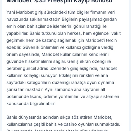
Mariobet %35 Freespin Kayıp Bonusu
Yani Mariobet giriş sürecindeki tüm bilgiler firmanın veri
havuzunda saklanmaktadır. Bilgilerin paylaşılmadığından
emin olan bahisçiler de işlemlerini gönül rahatlığı ile
yapabilirler. Bahis tutkunu olan herkes, hem eğlenceli vakit
geçirmek hem de kazanç sağlamak için Mariobet’i tercih
edebilir. Güvenlik önlemleri ve kullanıcı gizliliğine verdiği
önem sayesinde, Mariobet kullanıcılarının kendilerini
güvende hissetmelerini sağlar. Geniş ekran özelliği ile
beraber güncel adres üzerinden giriş eşliğinde, mariobet
kullanım kolaylığı sunuyor. Etkileşimli renkleri ve ana
sayfadaki kategorilerin düzenliği rahatça oyun oynama
şansı tanımaktadır. Aynı zamanda ana sayfanın alt
bölümünde lisans, ödeme yöntemleri ve altyapı sistemleri
konusunda bilgi alınabilir.
Bahis dünyasında adından sıkça söz ettiren Mariobet,
kullanıcılarına çeşitli bahis ve casino oyunları sunmaktadır.