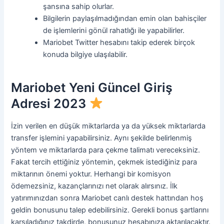
şansına sahip olurlar.
Bilgilerin paylaşılmadığından emin olan bahisçiler
de işlemlerini gönül rahatlığı ile yapabilirler.
Mariobet Twitter hesabını takip ederek birçok
konuda bilgiye ulaşılabilir.
Mariobet Yeni Güncel Giriş
Adresi 2023
İzin verilen en düşük miktarlarda ya da yüksek miktarlarda
transfer işlemini yapabilirsiniz. Aynı şekilde belirlenmiş
yöntem ve miktarlarda para çekme talimatı vereceksiniz.
Fakat tercih ettiğiniz yöntemin, çekmek istediğiniz para
miktarının önemi yoktur. Herhangi bir komisyon
ödemezsiniz, kazançlarınızı net olarak alırsınız. İlk
yatırımınızdan sonra Mariobet canlı destek hattından hoş
geldin bonusunu talep edebilirsiniz. Gerekli bonus şartlarını
karşıladığınız takdirde, bonusunuz hesabınıza aktarılacaktır.