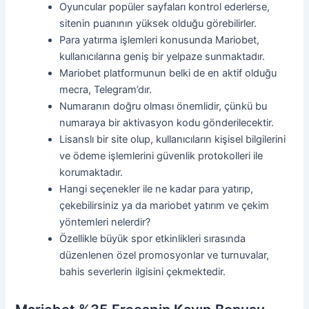
Oyuncular popüler sayfaları kontrol ederlerse,
sitenin puanının yüksek olduğu görebilirler.
Para yatırma işlemleri konusunda Mariobet,
kullanıcılarına geniş bir yelpaze sunmaktadır.
Mariobet platformunun belki de en aktif olduğu
mecra, Telegram’dır.
Numaranın doğru olması önemlidir, çünkü bu
numaraya bir aktivasyon kodu gönderilecektir.
Lisanslı bir site olup, kullanıcıların kişisel bilgilerini
ve ödeme işlemlerini güvenlik protokolleri ile
korumaktadır.
Hangi seçenekler ile ne kadar para yatırıp,
çekebilirsiniz ya da mariobet yatırım ve çekim
yöntemleri nelerdir?
Özellikle büyük spor etkinlikleri sırasında
düzenlenen özel promosyonlar ve turnuvalar,
bahis severlerin ilgisini çekmektedir.