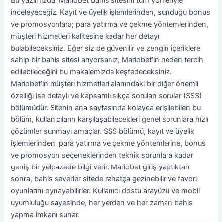
Bu yazımızda, Mariobet bahis sitesini tüm yönleriyle
inceleyeceğiz. Kayıt ve üyelik işlemlerinden, sunduğu bonus
ve promosyonlara; para yatırma ve çekme yöntemlerinden,
müşteri hizmetleri kalitesine kadar her detayı
bulabileceksiniz. Eğer siz de güvenilir ve zengin içeriklere
sahip bir bahis sitesi arıyorsanız, Mariobet’in neden tercih
edilebileceğini bu makalemizde keşfedeceksiniz.
Mariobet’in müşteri hizmetleri alanındaki bir diğer önemli
özelliği ise detaylı ve kapsamlı sıkça sorulan sorular (SSS)
bölümüdür. Sitenin ana sayfasında kolayca erişilebilen bu
bölüm, kullanıcıların karşılaşabilecekleri genel sorunlara hızlı
çözümler sunmayı amaçlar. SSS bölümü, kayıt ve üyelik
işlemlerinden, para yatırma ve çekme yöntemlerine, bonus
ve promosyon seçeneklerinden teknik sorunlara kadar
geniş bir yelpazede bilgi verir. Mariobet giriş yaptıktan
sonra, bahis severler sitede rahatça gezinebilir ve favori
oyunlarını oynayabilirler. Kullanıcı dostu arayüzü ve mobil
uyumluluğu sayesinde, her yerden ve her zaman bahis
yapma imkanı sunar.