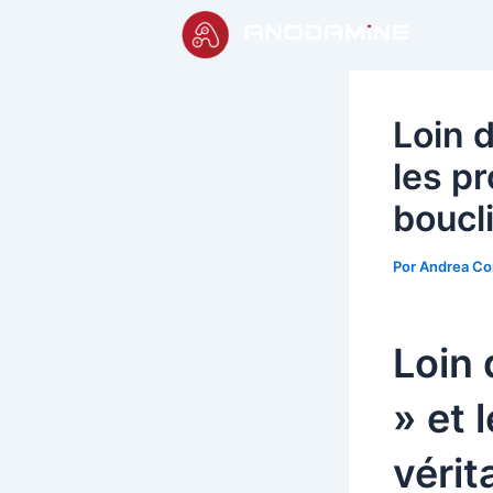
Ir
Navegación
al
de
contenido
entradas
Loin d
les p
boucl
Por
Andrea C
Loin 
» et 
vérit