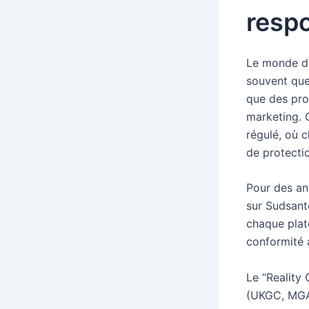
respo
Le monde du
souvent que
que des pro
marketing. 
régulé, où 
de protectio
Pour des an
sur Sudsant
chaque plate
conformité
Le “Reality 
(UKGC, MGA,