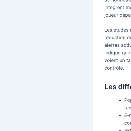
intègrent m
joueur dépas
Les études 
réduction d
alertes act
indique que
voient un ta
contrôle.
Les dif
Pop
tan
E‑m
con
SMS