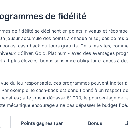
ogrammes de fidélité
mes de fidélité se déclinent en points, niveaux et récomp
 Un joueur accumule des points à chaque mise ; ces points 
n bonus, cash‑back ou tours gratuits. Certains sites, comme
niveaux « Silver, Gold, Platinum » avec des avantages progre
etrait plus élevées, bonus sans mise obligatoire, accès à de
 vue du jeu responsable, ces programmes peuvent inciter à
 Par exemple, le cash‑back est conditionné à un respect de
adaires ; si le joueur dépasse €1 000, le pourcentage de r
tte mécanique encourage à ne pas dépasser le budget fixé.
Points gagnés (par
Bonus
L
e