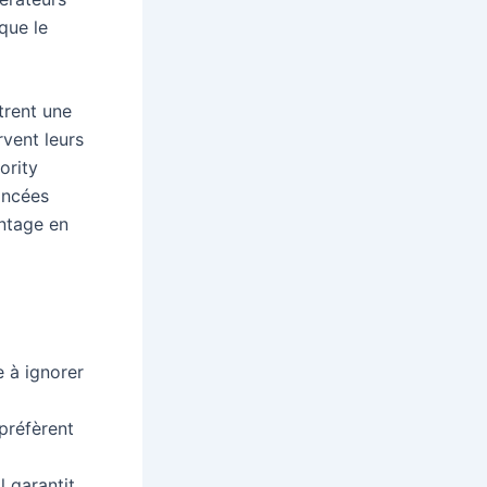
que le
trent une
vent leurs
ority
ancées
antage en
e à ignorer
 préfèrent
l garantit