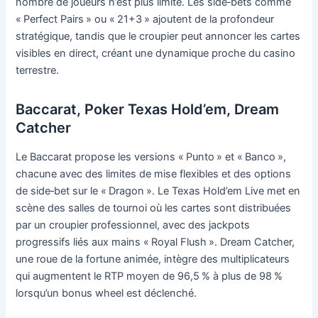
nombre de joueurs n’est plus limité. Les side‑bets comme
« Perfect Pairs » ou « 21+3 » ajoutent de la profondeur
stratégique, tandis que le croupier peut annoncer les cartes
visibles en direct, créant une dynamique proche du casino
terrestre.
Baccarat, Poker Texas Hold’em, Dream
Catcher
Le Baccarat propose les versions « Punto » et « Banco »,
chacune avec des limites de mise flexibles et des options
de side‑bet sur le « Dragon ». Le Texas Hold’em Live met en
scène des salles de tournoi où les cartes sont distribuées
par un croupier professionnel, avec des jackpots
progressifs liés aux mains « Royal Flush ». Dream Catcher,
une roue de la fortune animée, intègre des multiplicateurs
qui augmentent le RTP moyen de 96,5 % à plus de 98 %
lorsqu’un bonus wheel est déclenché.