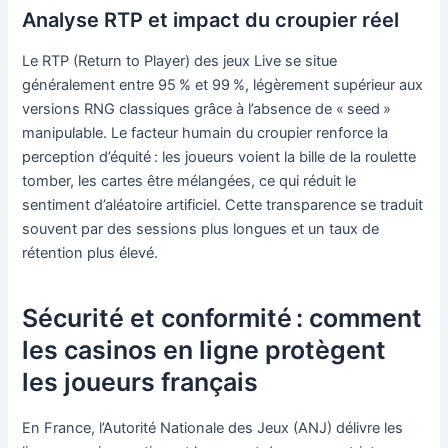
Analyse RTP et impact du croupier réel
Le RTP (Return to Player) des jeux Live se situe
généralement entre 95 % et 99 %, légèrement supérieur aux
versions RNG classiques grâce à l’absence de « seed »
manipulable. Le facteur humain du croupier renforce la
perception d’équité : les joueurs voient la bille de la roulette
tomber, les cartes être mélangées, ce qui réduit le
sentiment d’aléatoire artificiel. Cette transparence se traduit
souvent par des sessions plus longues et un taux de
rétention plus élevé.
Sécurité et conformité : comment
les casinos en ligne protègent
les joueurs français
En France, l’Autorité Nationale des Jeux (ANJ) délivre les