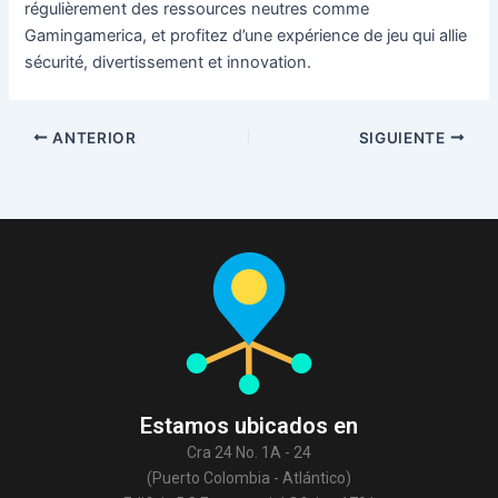
régulièrement des ressources neutres comme
Gamingamerica, et profitez d’une expérience de jeu qui allie
sécurité, divertissement et innovation.
ANTERIOR
SIGUIENTE
Estamos ubicados en
Cra 24 No. 1A - 24
(Puerto Colombia - Atlántico)