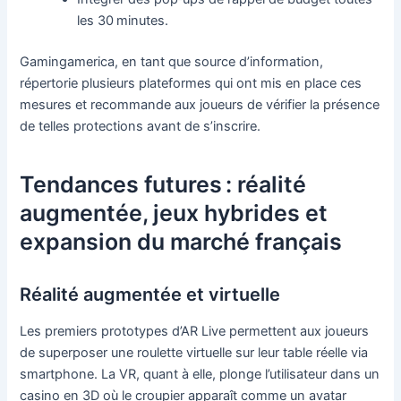
les 30 minutes.
Gamingamerica, en tant que source d’information,
répertorie plusieurs plateformes qui ont mis en place ces
mesures et recommande aux joueurs de vérifier la présence
de telles protections avant de s’inscrire.
Tendances futures : réalité
augmentée, jeux hybrides et
expansion du marché français
Réalité augmentée et virtuelle
Les premiers prototypes d’AR Live permettent aux joueurs
de superposer une roulette virtuelle sur leur table réelle via
smartphone. La VR, quant à elle, plonge l’utilisateur dans un
casino en 3D où le croupier apparaît comme un avatar