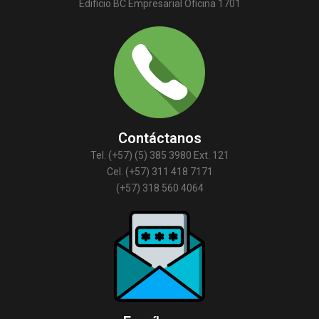
Edificio BC Empresarial Oficina 1701
Contáctanos
Tel. (+57) (5) 385 3980 Ext. 121
Cel. (+57) 311 418 7171
(+57) 318 560 4064