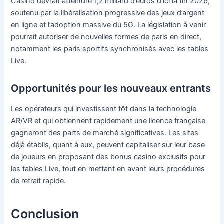
Casino devrait atteindre 1,2 milliard d’euros d’ici la fin 2026,
soutenu par la libéralisation progressive des jeux d’argent
en ligne et l’adoption massive du 5G. La législation à venir
pourrait autoriser de nouvelles formes de paris en direct,
notamment les paris sportifs synchronisés avec les tables
Live.
Opportunités pour les nouveaux entrants
Les opérateurs qui investissent tôt dans la technologie
AR/VR et qui obtiennent rapidement une licence française
gagneront des parts de marché significatives. Les sites
déjà établis, quant à eux, peuvent capitaliser sur leur base
de joueurs en proposant des bonus casino exclusifs pour
les tables Live, tout en mettant en avant leurs procédures
de retrait rapide.
Conclusion