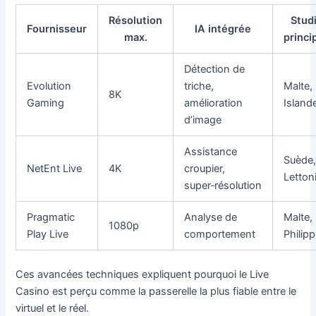
Résolution
Stud
Fournisseur
IA intégrée
max.
princi
Détection de
Evolution
triche,
Malte,
8K
Gaming
amélioration
Island
d’image
Assistance
Suède
NetEnt Live
4K
croupier,
Letton
super‑résolution
Pragmatic
Analyse de
Malte,
1080p
Play Live
comportement
Philip
Ces avancées techniques expliquent pourquoi le Live
Casino est perçu comme la passerelle la plus fiable entre le
virtuel et le réel.