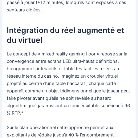
passé à jouer (+12 minutes) lorsqu’ils sont exposés à ces
senteurs ciblées.
Intégration du réel augmenté et
du virtuel
Le concept de « mixed reality gaming floor » repose sur la
convergence entre écrans LED ultra‑hauts définitions,
hologrammes interactifs et tablettes tactiles reliées au
réseau interne du casino. Imaginez un croupier virtuel
projeté au centre d’une table baccarat ; chaque carte
apparaît comme un objet tridimensionnel que le joueur peut
faire pivoter avant qu’elle ne soit révélée au hasard
algorithmique garantissant un taux équitable supérieur à 96
% RTP.*
Sur le plan opérationnel cette approche permet aux
exploitants de réduire jusqu’à 40 % l’encombrement