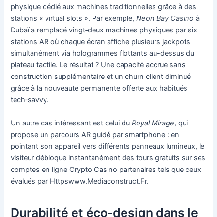
physique dédié aux machines traditionnelles grâce à des
stations « virtual slots ». Par exemple,
Neon Bay Casino
à
Dubaï a remplacé vingt‑deux machines physiques par six
stations AR où chaque écran affiche plusieurs jackpots
simultanément via hologrammes flottants au-dessus du
plateau tactile. Le résultat ? Une capacité accrue sans
construction supplémentaire et un churn client diminué
grâce à la nouveauté permanente offerte aux habitués
tech‑savvy.
Un autre cas intéressant est celui du
Royal Mirage
, qui
propose un parcours AR guidé par smartphone : en
pointant son appareil vers différents panneaux lumineux, le
visiteur débloque instantanément des tours gratuits sur ses
comptes en ligne Crypto Casino partenaires tels que ceux
évalués par Httpswww.Mediaconstruct.Fr.
Durabilité et éco‑design dans le