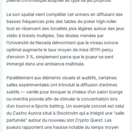
palette chromatique adaptée au type de jeu proposé.
Le son spatial vient compléter cet univers en diffusant des
basses fréquences près des tables de poker high‑roller
tout en réservant des tonalités plus légères autour des jeux
vidéo à tickets multiples. Des études menées par
l’Université de Nevada démontrent que le niveau sonore
optimal augmente le taux moyen de mise (RTP) perçu
d’environ 3 %, simplement parce que le joueur se sent
immergé dans une ambiance maîtrisée.
Parallèlement aux éléments visuels et auditifs, certaines
salles expérimentales ont introduit la diffusion d’arômes
subtils — vanille pour évoquer la chaleur d’un salon lounge
ou menthe poivrée afin de stimuler la concentration lors
d’un tournoi e‑Sports betting. Un exemple concret est celui
du
Casino Aurora
situé à Stockholm qui a intégré une “salle
parfumée” autour du nouveau slot
Crypto Quest
. Les
joueurs rapportent une hausse notable du temps moyen