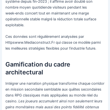
système depuis fin‑2023 ; il affirme avoir doublé son
nombre moyen quotidiende visiteurs pendant les
week‑ends concert tout en maintenant une marge
opérationnelle stable malgré la réduction totale surface
exploitable.
Ces données sont régulièrement analysées par
Httpswww.Mediaconstruct.Fr qui classe ce modèle parmi
les meilleures stratégies flexibles pour l’industrie future.
Gamification du cadre
architectural
Intégrer une narration physique transforme chaque corridor
en mission secondaire semblable aux quêtes secondaires
dans RPG classiques mais appliquées au monde réel du
casino.
Les joueurs accumulent ainsi non seulement leurs
gains monétaires mais aussi des points fidélité obtenus