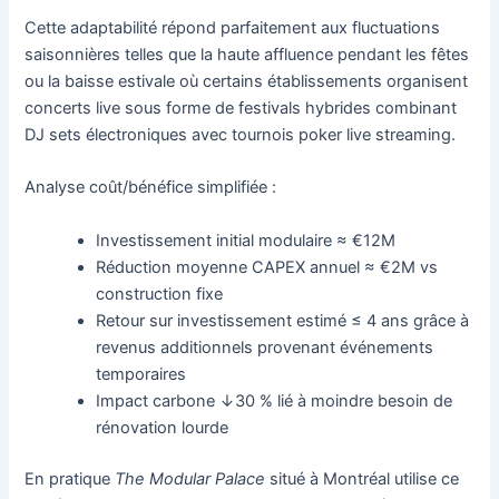
Cette adaptabilité répond parfaitement aux fluctuations
saisonnières telles que la haute affluence pendant les fêtes
ou la baisse estivale où certains établissements organisent
concerts live sous forme de festivals hybrides combinant
DJ sets électroniques avec tournois poker live streaming.
Analyse coût/bénéfice simplifiée :
Investissement initial modulaire ≈ €12M
Réduction moyenne CAPEX annuel ≈ €2M vs
construction fixe
Retour sur investissement estimé ≤ 4 ans grâce à
revenus additionnels provenant événements
temporaires
Impact carbone ↓30 % lié à moindre besoin de
rénovation lourde
En pratique
The Modular Palace
situé à Montréal utilise ce