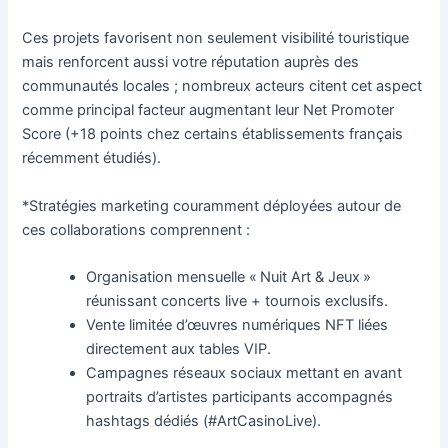
Ces projets favorisent non seulement visibilité touristique
mais renforcent aussi votre réputation auprès des
communautés locales ; nombreux acteurs citent cet aspect
comme principal facteur augmentant leur Net Promoter
Score (+18 points chez certains établissements français
récemment étudiés).
*Stratégies marketing couramment déployées autour de
ces collaborations comprennent :
Organisation mensuelle « Nuit Art & Jeux »
réunissant concerts live + tournois exclusifs.
Vente limitée d’œuvres numériques NFT liées
directement aux tables VIP.
Campagnes réseaux sociaux mettant en avant
portraits d’artistes participants accompagnés
hashtags dédiés (#ArtCasinoLive).