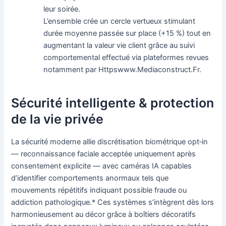
leur soirée.
L’ensemble crée un cercle vertueux stimulant
durée moyenne passée sur place (+15 %) tout en
augmentant la valeur vie client grâce au suivi
comportemental effectué via plateformes revues
notamment par Httpswww.Mediaconstruct.Fr.
Sécurité intelligente & protection
de la vie privée
La sécurité moderne allie discrétisation biométrique opt‑in
— reconnaissance faciale acceptée uniquement après
consentement explicite — avec caméras IA capables
d’identifier comportements anormaux tels que
mouvements répétitifs indiquant possible fraude ou
addiction pathologique.* Ces systèmes s’intègrent dès lors
harmonieusement au décor grâce à boîtiers décoratifs