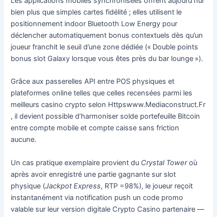
Les applications mobiles synchronisées offrent aujourd’hui
bien plus que simples cartes fidélité ; elles utilisent le
positionnement indoor Bluetooth Low Energy pour
déclencher automatiquement bonus contextuels dès qu’un
joueur franchit le seuil d’une zone dédiée (« Double points
bonus slot Galaxy lorsque vous êtes près du bar lounge »).
Grâce aux passerelles API entre POS physiques et
plateformes online telles que celles recensées parmi les
meilleurs casino crypto selon Httpswww.Mediaconstruct.Fr
, il devient possible d’harmoniser solde portefeuille Bitcoin
entre compte mobile et compte caisse sans friction
aucune.
Un cas pratique exemplaire provient du
Crystal Tower
où
après avoir enregistré une partie gagnante sur slot
physique (
Jackpot Express
, RTP =98%), le joueur reçoit
instantanément via notification push un code promo
valable sur leur version digitale Crypto Casino partenaire —