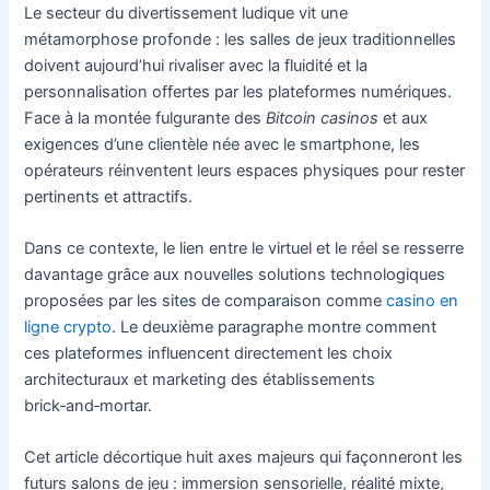
Le secteur du divertissement ludique vit une
métamorphose profonde : les salles de jeux traditionnelles
doivent aujourd’hui rivaliser avec la fluidité et la
personnalisation offertes par les plateformes numériques.
Face à la montée fulgurante des
Bitcoin casinos
et aux
exigences d’une clientèle née avec le smartphone, les
opérateurs réinventent leurs espaces physiques pour rester
pertinents et attractifs.
Dans ce contexte, le lien entre le virtuel et le réel se resserre
davantage grâce aux nouvelles solutions technologiques
proposées par les sites de comparaison comme
casino en
ligne crypto
. Le deuxième paragraphe montre comment
ces plateformes influencent directement les choix
architecturaux et marketing des établissements
brick‑and‑mortar.
Cet article décortique huit axes majeurs qui façonneront les
futurs salons de jeu : immersion sensorielle, réalité mixte,