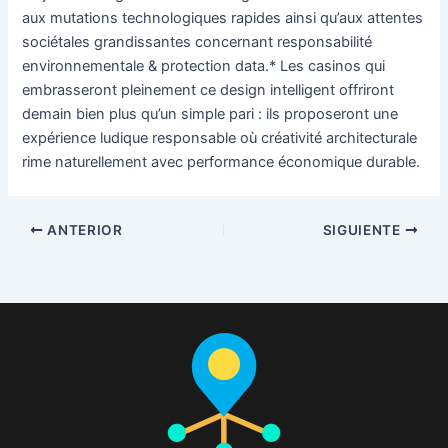
aux mutations technologiques rapides ainsi qu’aux attentes
sociétales grandissantes concernant responsabilité
environnementale & protection data.* Les casinos qui
embrasseront pleinement ce design intelligent offriront
demain bien plus qu’un simple pari : ils proposeront une
expérience ludique responsable où créativité architecturale
rime naturellement avec performance économique durable.​
ANTERIOR
SIGUIENTE