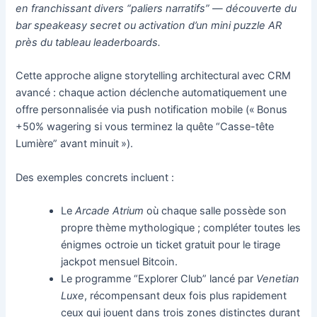
en franchissant divers “paliers narratifs” — découverte du
bar speakeasy secret ou activation d’un mini puzzle AR
près du tableau leaderboards.
Cette approche aligne storytelling architectural avec CRM
avancé : chaque action déclenche automatiquement une
offre personnalisée via push notification mobile (« Bonus
+50% wagering si vous terminez la quête “Casse-tête
Lumière” avant minuit »).
Des exemples concrets incluent :
Le
Arcade Atrium
où chaque salle possède son
propre thème mythologique ; compléter toutes les
énigmes octroie un ticket gratuit pour le tirage
jackpot mensuel Bitcoin.
Le programme “Explorer Club” lancé par
Venetian
Luxe
, récompensant deux fois plus rapidement
ceux qui jouent dans trois zones distinctes durant