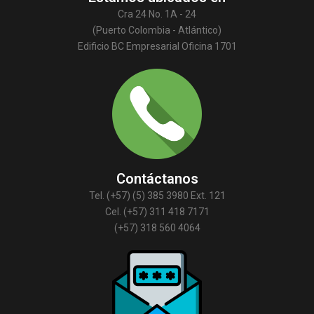
Cra 24 No. 1A - 24
(Puerto Colombia - Atlántico)
Edificio BC Empresarial Oficina 1701
Contáctanos
Tel. (+57) (5) 385 3980 Ext. 121
Cel. (+57) 311 418 7171
(+57) 318 560 4064