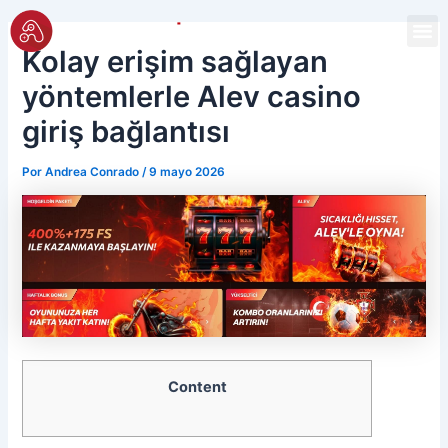
Ir
Navegación
M
al
de
Kolay erişim sağlayan
contenido
entradas
yöntemlerle Alev casino
giriş bağlantısı
Por
Andrea Conrado
/
9 mayo 2026
Content