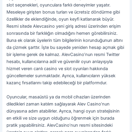
slot seçenekleri, oyunculara farklı deneyimler yaşatır.
Meseleye girişten bonus turları ve ücretsiz döndürme gibi
özellikler de eklendiğinde, oyun keyfi katlanarak büyür.
Resmi sitede Alevcasino yeni giriş adresi üzerinden erişim
sonrasında bir farklılığın olmadığını hemen görebilirsiniz.
Buna ek olarak üyelerin tüm bilgilerinin korunduğunun altını
da çizmek şarttır. İşte bu sayede yeniden hesap açmak gibi
bir işleme gerek de kalmaz. AlevCasino’nun resmi Twitter
hesabı, kullanıcılarına adil ve güvenilir oyun anlayışıyla
hizmet veren canlı casino ve slot oyunları hakkında
güncellemeler sunmaktadır. Ayrıca, kullanıcıların yüksek
kazanç fırsatlarını takip edebileceği bir platformdur.
Oyuncular, masaüstü ya da mobil cihazları üzerinden
diledikleri zaman katılım sağlayarak Alev Casino’nun
dünyasına adım atabilirler. Ayrıca, hangi oyun stratejisinin
en etkili ve size uygun olduğunu öğrenmek için burada
pratik yapabilirsiniz. AlevCasino’nun resmi sitesindeki