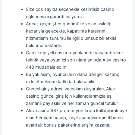
Size çok sayıda seçenekle kesintisiz casino
eğlencesini garanti ediyoruz.
Ancak geçmişten günümüze ve anlaşıldığı
kadarıyla gelecekte, kapatılma kararının
hizmetlerin sunumu ile ilgili olumsuz bir etkisi
bulunmamaktadır.
Canlı krupiyeli casino oyunlarında yaşanabilecek
teknik veya oyun içi sorunlara anında Alev casino
448 müdahale edilir.
Bu yaklaşım, oyuncuların daha dengeli kazanç
elde etmelerine katkıda bulunabilir.
Güncel giriş adresi ve bakım duyuruları, Alev
casino güncel giriş için kullanıcılarımızla eş
zamanlı paylaşılır ve her zaman güncel tutulur.
Alev casino 987 promosyon kodu kullanılarak üye
olan her yeni hesap, kayıt aşamasından itibaren
avantajlı bonus paketlerine erişim kazanır.