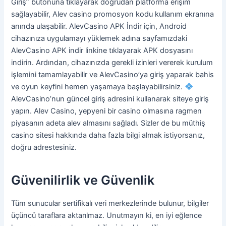
Giriş” butonuna tıklayarak doğrudan platforma erişim
sağlayabilir, Alev casino promosyon kodu kullanım ekranına
anında ulaşabilir. AlevCasino APK İndir için, Android
cihazınıza uygulamayı yüklemek adına sayfamızdaki
AlevCasino APK indir linkine tıklayarak APK dosyasını
indirin. Ardından, cihazınızda gerekli izinleri vererek kurulum
işlemini tamamlayabilir ve AlevCasino’ya giriş yaparak bahis
ve oyun keyfini hemen yaşamaya başlayabilirsiniz.
AlevCasino’nun güncel giriş adresini kullanarak siteye giriş
yapın. Alev Casino, yepyeni bir casino olmasına ragmen
piyasanın adeta alev almasını sağladı. Sizler de bu müthiş
casino sitesi hakkında daha fazla bilgi almak istiyorsanız,
doğru adrestesiniz.
Güvenilirlik ve Güvenlik
Tüm sunucular sertifikalı veri merkezlerinde bulunur, bilgiler
üçüncü taraflara aktarılmaz. Unutmayın ki, en iyi eğlence