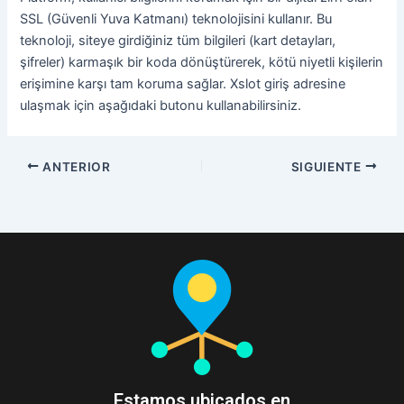
SSL (Güvenli Yuva Katmanı) teknolojisini kullanır. Bu
teknoloji, siteye girdiğiniz tüm bilgileri (kart detayları,
şifreler) karmaşık bir koda dönüştürerek, kötü niyetli kişilerin
erişimine karşı tam koruma sağlar. Xslot giriş adresine
ulaşmak için aşağıdaki butonu kullanabilirsiniz.
ANTERIOR
SIGUIENTE
Estamos ubicados en