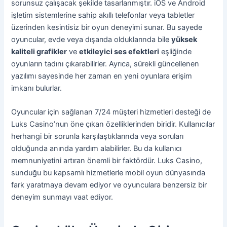
sorunsuz çalışacak şekilde tasarlanmıştır. iOS ve Android
işletim sistemlerine sahip akıllı telefonlar veya tabletler
üzerinden kesintisiz bir oyun deneyimi sunar. Bu sayede
oyuncular, evde veya dışarıda olduklarında bile
yüksek
kaliteli grafikler
ve
etkileyici ses efektleri
eşliğinde
oyunların tadını çıkarabilirler. Ayrıca, sürekli güncellenen
yazılımı sayesinde her zaman en yeni oyunlara erişim
imkanı bulurlar.
Oyuncular için sağlanan 7/24 müşteri hizmetleri desteği de
Luks Casino’nun öne çıkan özelliklerinden biridir. Kullanıcılar
herhangi bir sorunla karşılaştıklarında veya soruları
olduğunda anında yardım alabilirler. Bu da kullanıcı
memnuniyetini artıran önemli bir faktördür. Luks Casino,
sunduğu bu kapsamlı hizmetlerle mobil oyun dünyasında
fark yaratmaya devam ediyor ve oyunculara benzersiz bir
deneyim sunmayı vaat ediyor.