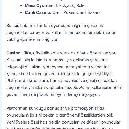
Masa Oyunları:
Blackjack, Rulet
Canlı Casino:
Canlı Poker, Canlı Bakara
Bu çeşitlilik, her türden oyuncunun ilgisini çekecek
seçenekler sunuyor ve kullanıcıların uzun süre sıkılmadan
vakit geçirmelerini sağlıyor.
Casino Lüks
, güvenlik konusuna da büyük önem veriyor.
Kullanıcı bilgilerinin korunması için gelişmiş şifreleme
teknolojileri kullanılıyor. Ayrıca, para yatırma ve çekme
işlemleri de hızlı ve güvenilir bir şekilde gerçekleştiriliyor.
Platformda kredi kartı, banka havalesi ve çeşitli e-cüzdan
seçenekleriyle işlem yapabilirsiniz.
Böylece
, kullanıcılar hem
güvenli hem de pratik bir oyun deneyimi yaşıyor.
Platformun sunduğu bonuslar ve promosyonlar da
oyuncuların ilgisini çeken diğer önemli özelliklerden biri.
Yeni üyelere özel hoş geldin bonusları ve düzenli oyuncular
için hazırlanan farklı kampanyalar sayesinde kullanıcılar