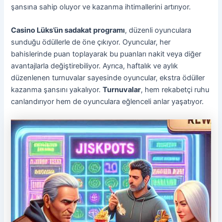
şansına sahip oluyor ve kazanma ihtimallerini artırıyor.
Casino Lüks’ün sadakat programı
, düzenli oyunculara
sunduğu ödüllerle de öne çıkıyor. Oyuncular, her
bahislerinde puan toplayarak bu puanları nakit veya diğer
avantajlarla değiştirebiliyor. Ayrıca, haftalık ve aylık
düzenlenen turnuvalar sayesinde oyuncular, ekstra ödüller
kazanma şansını yakalıyor.
Turnuvalar
, hem rekabetçi ruhu
canlandırıyor hem de oyunculara eğlenceli anlar yaşatıyor.