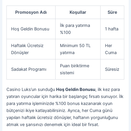
Promosyon Adı
Koşullar
Süre
İlk para yatırma
Hoş Geldin Bonusu
1 hafta
%100
Haftalık Ücretsiz
Minimum 50 TL
Her
Dönüşler
yatırma
Cuma
Puan biriktirme
Sadakat Programı
Süresiz
sistemi
Casino Luks’un sunduğu
Hoş Geldin Bonusu
, ilk kez para
yatıran oyuncular için harika bir başlangıç fırsatı sunuyor. İlk
para yatırma işleminizde %100 bonus kazanarak oyun
bütçenizi ikiye katlayabilirsiniz. Ayrıca, her Cuma günü
yapılan haftalık ücretsiz dönüşler, haftanın yorgunluğunu
atmak ve şansınızı denemek için ideal bir fırsat.