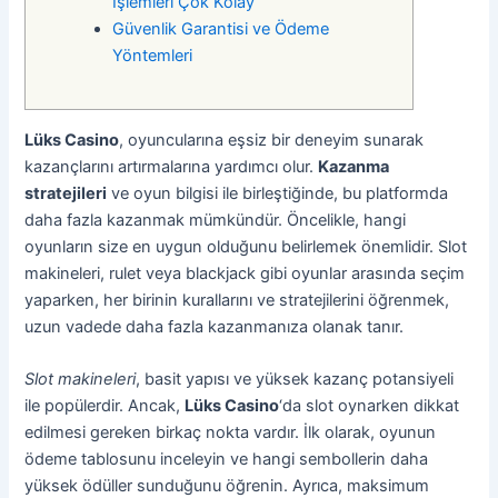
İşlemleri Çok Kolay
Güvenlik Garantisi ve Ödeme
Yöntemleri
Lüks Casino
, oyuncularına eşsiz bir deneyim sunarak
kazançlarını artırmalarına yardımcı olur.
Kazanma
stratejileri
ve oyun bilgisi ile birleştiğinde, bu platformda
daha fazla kazanmak mümkündür. Öncelikle, hangi
oyunların size en uygun olduğunu belirlemek önemlidir. Slot
makineleri, rulet veya blackjack gibi oyunlar arasında seçim
yaparken, her birinin kurallarını ve stratejilerini öğrenmek,
uzun vadede daha fazla kazanmanıza olanak tanır.
Slot makineleri
, basit yapısı ve yüksek kazanç potansiyeli
ile popülerdir. Ancak,
Lüks Casino
‘da slot oynarken dikkat
edilmesi gereken birkaç nokta vardır. İlk olarak, oyunun
ödeme tablosunu inceleyin ve hangi sembollerin daha
yüksek ödüller sunduğunu öğrenin. Ayrıca, maksimum