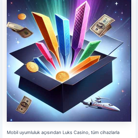
Mobil uyumluluk açısından Luks Casino, tüm cihazlarla