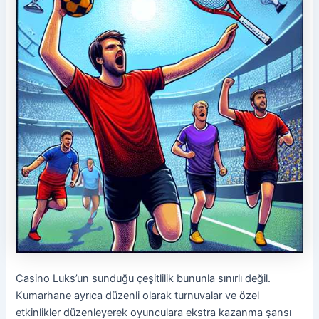
Casino Luks’un sunduğu çeşitlilik bununla sınırlı değil.
Kumarhane ayrıca düzenli olarak turnuvalar ve özel
etkinlikler düzenleyerek oyunculara ekstra kazanma şansı