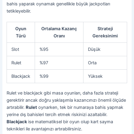
bahis yaparak oynamak genellikle büyük jackpotları
tetikleyebilir.
Oyun
Ortalama Kazanç
Strateji
Türü
Oranı
Gereksinimi
Slot
%95
Düşük
Rulet
%97
Orta
Blackjack
%99
Yüksek
Rulet ve blackjack gibi masa oyunları, daha fazla strateji
gerektirir ancak doğru yaklaşımla kazancınızı önemli ölçüde
artırabilir.
Rulet
oynarken, tek bir numaraya bahis yapmak
yerine dış bahisleri tercih etmek riskinizi azaltabilir.
Blackjack
ise matematiksel bir oyun olup kart sayma
teknikleri ile avantajınızı artırabilirsiniz.