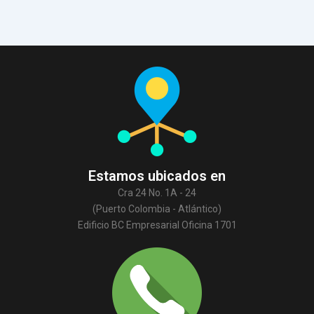
Estamos ubicados en
Cra 24 No. 1A - 24
(Puerto Colombia - Atlántico)
Edificio BC Empresarial Oficina 1701