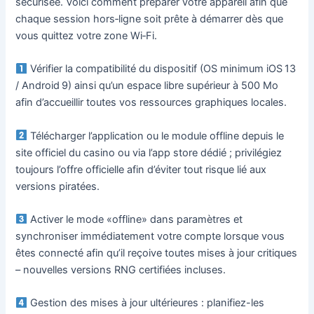
sécurisée​. Voici comment préparer votre appareil afin que
chaque session hors‑ligne soit prête à démarrer dès que
vous quittez votre zone Wi‑Fi​.
Vérifier la compatibilité du dispositif (OS minimum iOS 13
/ Android 9) ainsi qu’un espace libre supérieur à 500 Mo
afin d’accueillir toutes vos ressources graphiques locales.​
Télécharger l’application ou le module offline depuis le
site officiel du casino ou via l’app store dédié​ ; privilégiez
toujours l’offre officielle afin d’éviter tout risque lié aux
versions piratées.​
Activer le mode «offline» dans paramètres ​et
synchroniser immédiatement votre compte lorsque vous
êtes connecté​ afin qu’il reçoive toutes mises à jour critiques
– nouvelles versions RNG certifiées incluses.​
Gestion des mises à jour ultérieures : planifiez-les