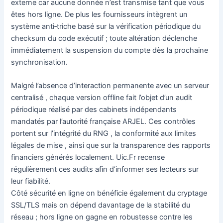
externe car aucune donnée n’est transmise tant que vous
êtes hors ligne​. De plus les fournisseurs intègrent un
système anti‑triche basé sur la vérification périodique du
checksum du code exécutif​ ; toute altération déclenche
immédiatement la suspension du compte dès la prochaine
synchronisation​.
Malgré l’absence d’interaction permanente avec un serveur
centralisé​ , chaque version offline fait l’objet d’un audit
périodique réalisé par des cabinets indépendants
mandatés par l’autorité française ARJEL​. Ces contrôles
portent sur l’intégrité du RNG​ , la conformité aux limites
légales de mise​ , ainsi que sur la transparence des rapports
financiers générés localement​. Uic.Fr recense
régulièrement ces audits afin d’informer ses lecteurs sur
leur fiabilité.​
Côté sécurité en ligne on bénéficie également du cryptage
SSL/TLS mais on dépend davantage de la stabilité du
réseau​ ; hors ligne on gagne en robustesse contre les