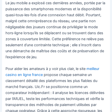
Le jeu mobile a explosé ces dernières années, portée par la
puissance des smartphones modernes et la disponibilité
quasi‑tous‑les‑fois d’une connexion haut débit. Pourtant,
malgré cette omniprésence du réseau, une partie non
négligeable des joueurs continue de privilégier le mode
hors‑ligne lorsqu’ils se déplacent ou se trouvent dans des
zones à couverture limitée. Cette préférence ne relève pas
seulement d’une contrainte technique ; elle s’inscrit dans
une démarche de maîtrise des coûts et de préservation de
l’expérience de jeu.
Pour aider les amateurs à y voir plus clair, le site
meilleur
casino en ligne france
propose chaque semaine un
classement détaillé des plateformes les plus fiables du
marché français. Uic.Fr se positionne comme un
comparateur indépendant : il analyse les licences délivrées
par l’ARJEL, teste les performances techniques et vérifie la
transparence des méthodes de paiement utilisées par
chaque opérateur. Grâce à cette approche rigoureuse, les