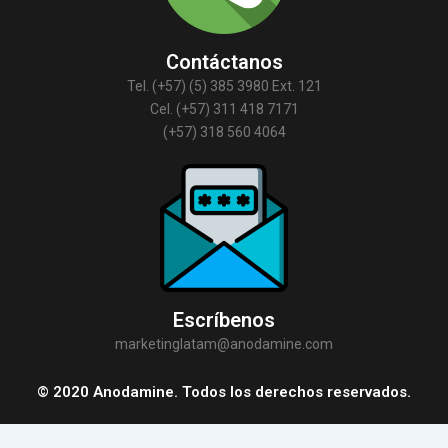
Contáctanos
Tel. (+57) (5) 385 3980 Ext. 121
Cel. (+57) 311 418 7171
(+57) 318 560 4064
Escríbenos
marketinglatam@anodamine.com
© 2020 Anodamine. Todos los derechos reservados.