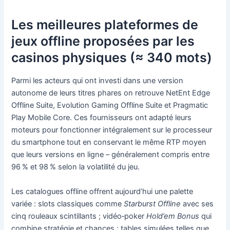
Les meilleures plateformes de
jeux offline proposées par les
casinos physiques (≈ 340 mots)
Parmi les acteurs qui ont investi dans une version
autonome de leurs titres phares on retrouve NetEnt Edge
Offline Suite, Evolution Gaming Offline Suite et Pragmatic
Play Mobile Core. Ces fournisseurs ont adapté leurs
moteurs pour fonctionner intégralement sur le processeur
du smartphone tout en conservant le même RTP moyen
que leurs versions en ligne – généralement compris entre
96 % et 98 % selon la volatilité du jeu.​
Les catalogues offline offrent aujourd’hui une palette
variée : slots classiques comme
Starburst Offline
avec ses
cinq rouleaux scintillants ; vidéo‑poker
Hold’em Bonus
qui
combine stratégie et chances ; tables simulées telles que