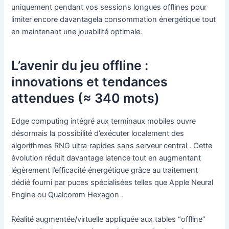
uniquement pendant vos sessions longues offlines ​pour
limiter encore davantagela consommation énergétique tout
en maintenant une jouabilité optimale.​
L’avenir du jeu offline :
innovations et tendances
attendues (≈ 340 mots)
Edge computing intégré aux terminaux mobiles ouvre
désormais la possibilité d’exécuter localement des
algorithmes RNG ultra‑rapides sans serveur central​ . Cette
évolution réduit davantage latence​​ tout en augmentant
légèrement l’efficacité énergétique grâce au traitement
dédié fourni par puces spécialisées telles que Apple Neural
Engine ou Qualcomm Hexagon​​ .
Réalité augmentée/virtuelle appliquée aux tables “offline”