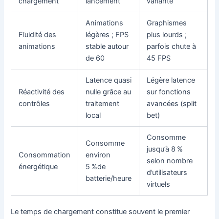
chargement
lancement
variante
Animations
Graphismes
Fluidité des
légères ; FPS
plus lourds ;
animations
stable autour
parfois chute à
de 60
45 FPS
Latence quasi
Légère latence
Réactivité des
nulle grâce au
sur fonctions
contrôles
traitement
avancées (split
local
bet)
Consomme
Consomme
jusqu’à 8 %
Consommation
environ
selon nombre
énergétique
5 %de
d’utilisateurs
batterie/heure
virtuels
Le temps de chargement constitue souvent le premier