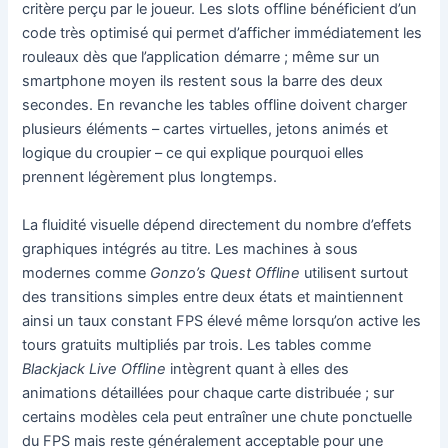
critère perçu par le joueur. Les slots offline bénéficient d’un
code très optimisé qui permet d’afficher immédiatement les
rouleaux dès que l’application démarre ; même sur un
smartphone moyen ils restent sous la barre des deux
secondes​. En revanche les tables offline doivent charger
plusieurs éléments – cartes virtuelles, jetons animés et
logique du croupier – ce qui explique pourquoi elles
prennent légèrement plus longtemps.​
La fluidité visuelle dépend directement du nombre d’effets
graphiques intégrés au titre​. Les machines à sous
modernes comme
Gonzo’s Quest Offline
utilisent surtout
des transitions simples entre deux états et maintiennent
ainsi un taux constant FPS élevé même lorsqu’on active les
tours gratuits multipliés par trois​. Les tables comme
Blackjack Live Offline
intègrent quant à elles des
animations détaillées pour chaque carte distribuée ; sur
certains modèles cela peut entraîner une chute ponctuelle
du FPS mais reste généralement acceptable pour une