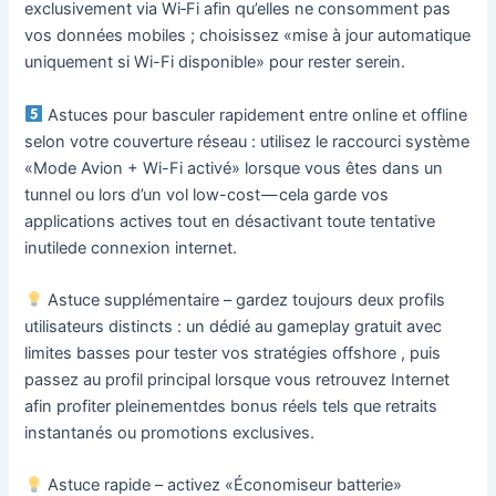
exclusivement via Wi‑Fi​​ afin qu’elles ne consomment pas
vos données mobiles​ ; choisissez «mise à jour automatique
uniquement si Wi-Fi disponible» pour rester serein.​
Astuces pour basculer rapidement entre online et offline
selon votre couverture réseau​ : utilisez le raccourci système
«Mode Avion + Wi-Fi activé» lorsque vous êtes dans un
tunnel ou lors d’un vol low-cost — cela garde vos
applications actives tout en désactivant toute tentative
inutilede connexion internet.​
Astuce supplémentaire – gardez toujours deux profils
utilisateurs distincts​ : un dédié au gameplay gratuit avec
limites basses pour tester vos stratégies offshore​ , puis
passez au profil principal lorsque vous retrouvez Internet
afin profiter pleinementdes bonus réels tels que retraits
instantanés ou promotions exclusives.​
Astuce rapide – activez «Économiseur batterie»