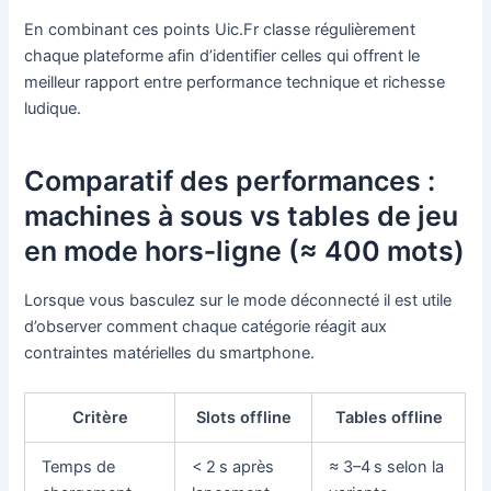
En combinant ces points Uic.Fr classe régulièrement
chaque plateforme afin d’identifier celles qui offrent le
meilleur rapport entre performance technique et richesse
ludique.
Comparatif des performances :
machines à sous vs tables de jeu
en mode hors‑ligne (≈ 400 mots)
Lorsque vous basculez sur le mode déconnecté il est utile
d’observer comment chaque catégorie réagit aux
contraintes matérielles du smartphone.​
Critère
Slots offline
Tables offline
Temps de
< 2 s après
≈ 3–4 s selon la