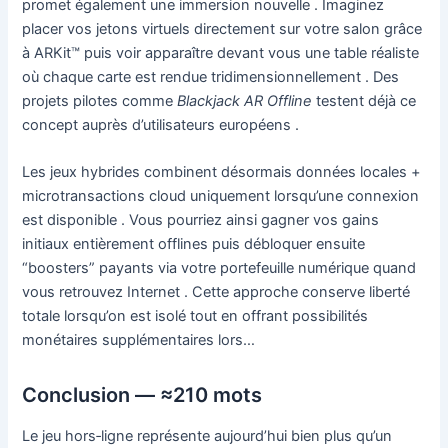
promet également une immersion nouvelle​ . Imaginez
placer vos jetons virtuels directement sur votre salon grâce
à ARKit™ puis voir apparaître devant vous une table réaliste
où chaque carte est rendue tridimensionnellement​ . Des
projets pilotes comme
Blackjack AR Offline
testent déjà ce
concept auprès d’utilisateurs européens​​ .
Les jeux hybrides combinent désormais données locales +
microtransactions cloud uniquement lorsqu’une connexion
est disponible​​ . Vous pourriez ainsi gagner vos gains
initiaux entièrement offlines puis débloquer ensuite
“boosters” payants via votre portefeuille numérique quand
vous retrouvez Internet​​ . Cette approche conserve liberté
totale lorsqu’on est isolé tout en offrant possibilités
monétaires supplémentaires lors…
Conclusion — ≈210 mots
Le jeu hors‑ligne représente aujourd’hui bien plus qu’un