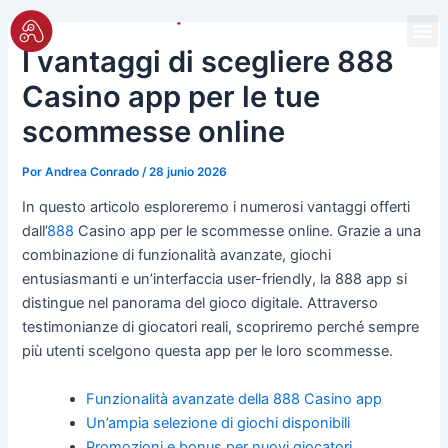
Ir
Navegación
M
al
de
I vantaggi di scegliere 888
contenido
entradas
Casino app per le tue
scommesse online
Por
Andrea Conrado
/
28 junio 2026
In questo articolo esploreremo i numerosi vantaggi offerti
dall’
888
Casino app per le scommesse online. Grazie a una
combinazione di funzionalità avanzate, giochi
entusiasmanti e un’interfaccia user-friendly, la 888 app si
distingue nel panorama del gioco digitale. Attraverso
testimonianze di giocatori reali, scopriremo perché sempre
più utenti scelgono questa app per le loro scommesse.
Funzionalità avanzate della 888 Casino app
Un’ampia selezione di giochi disponibili
Promozioni e bonus per nuovi giocatori