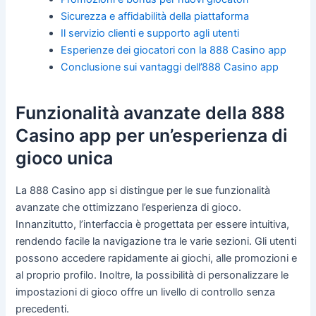
Sicurezza e affidabilità della piattaforma
Il servizio clienti e supporto agli utenti
Esperienze dei giocatori con la 888 Casino app
Conclusione sui vantaggi dell’888 Casino app
Funzionalità avanzate della 888
Casino app per un’esperienza di
gioco unica
La 888 Casino app si distingue per le sue funzionalità
avanzate che ottimizzano l’esperienza di gioco.
Innanzitutto, l’interfaccia è progettata per essere intuitiva,
rendendo facile la navigazione tra le varie sezioni. Gli utenti
possono accedere rapidamente ai giochi, alle promozioni e
al proprio profilo. Inoltre, la possibilità di personalizzare le
impostazioni di gioco offre un livello di controllo senza
precedenti.