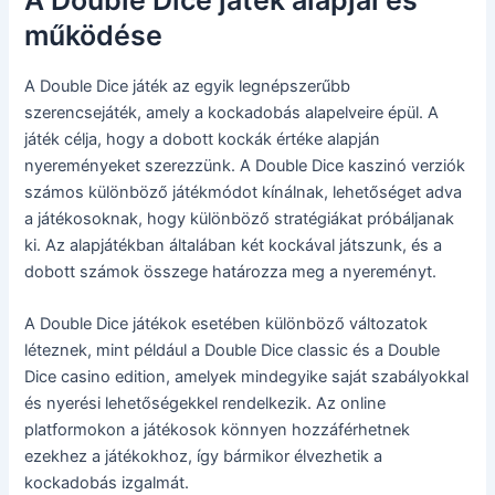
A Double Dice játék alapjai és
működése
A Double Dice játék az egyik legnépszerűbb
szerencsejáték, amely a kockadobás alapelveire épül. A
játék célja, hogy a dobott kockák értéke alapján
nyereményeket szerezzünk. A Double Dice kaszinó verziók
számos különböző játékmódot kínálnak, lehetőséget adva
a játékosoknak, hogy különböző stratégiákat próbáljanak
ki. Az alapjátékban általában két kockával játszunk, és a
dobott számok összege határozza meg a nyereményt.
A Double Dice játékok esetében különböző változatok
léteznek, mint például a Double Dice classic és a Double
Dice casino edition, amelyek mindegyike saját szabályokkal
és nyerési lehetőségekkel rendelkezik. Az online
platformokon a játékosok könnyen hozzáférhetnek
ezekhez a játékokhoz, így bármikor élvezhetik a
kockadobás izgalmát.