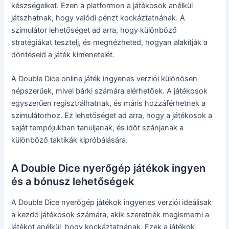
készségeiket. Ezen a platformon a játékosok anélkül
játszhatnak, hogy valódi pénzt kockáztatnának. A
szimulátor lehetőséget ad arra, hogy különböző
stratégiákat tesztelj, és megnézheted, hogyan alakítják a
döntéseid a játék kimenetelét.
A Double Dice online játék ingyenes verziói különösen
népszerűek, mivel bárki számára elérhetőek. A játékosok
egyszerűen regisztrálhatnak, és máris hozzáférhetnek a
szimulátorhoz. Ez lehetőséget ad arra, hogy a játékosok a
saját tempójukban tanuljanak, és időt szánjanak a
különböző taktikák kipróbálására.
A Double Dice nyerőgép játékok ingyen
és a bónusz lehetőségek
A Double Dice nyerőgép játékok ingyenes verziói ideálisak
a kezdő játékosok számára, akik szeretnék megismerni a
játékot anélkül, hogy kockáztatnának. Ezek a játékok