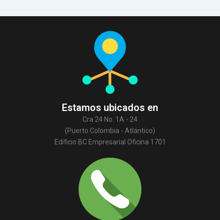
Estamos ubicados en
Cra 24 No. 1A - 24
(Puerto Colombia - Atlántico)
Edificio BC Empresarial Oficina 1701