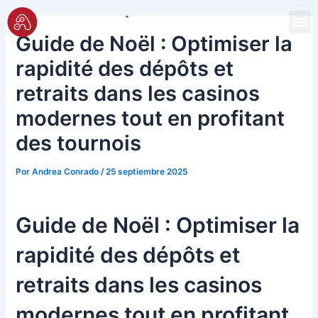
Ir
Navegación
M
al
de
Guide de Noël : Optimiser la
contenido
entradas
rapidité des dépôts et
retraits dans les casinos
modernes tout en profitant
des tournois
Por
Andrea Conrado
/
25 septiembre 2025
Guide de Noël : Optimiser la
rapidité des dépôts et
retraits dans les casinos
modernes tout en profitant