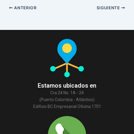
ANTERIOR
SIGUIENTE
Estamos ubicados en
Cra 24 No. 1A - 24
(Puerto Colombia - Atlántico)
Edificio BC Empresarial Oficina 1701