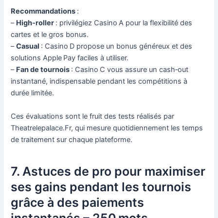
Recommandations
:
–
High‑roller
: privilégiez Casino A pour la flexibilité des
cartes et le gros bonus.
–
Casual
: Casino D propose un bonus généreux et des
solutions Apple Pay faciles à utiliser.
–
Fan de tournois
: Casino C vous assure un cash‑out
instantané, indispensable pendant les compétitions à
durée limitée.
Ces évaluations sont le fruit des tests réalisés par
Theatrelepalace.Fr, qui mesure quotidiennement les temps
de traitement sur chaque plateforme.
7. Astuces de pro pour maximiser
ses gains pendant les tournois
grâce à des paiements