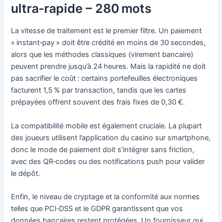
ultra‑rapide – 280 mots
La vitesse de traitement est le premier filtre. Un paiement
« instant‑pay » doit être crédité en moins de 30 secondes,
alors que les méthodes classiques (virement bancaire)
peuvent prendre jusqu’à 24 heures. Mais la rapidité ne doit
pas sacrifier le coût : certains portefeuilles électroniques
facturent 1,5 % par transaction, tandis que les cartes
prépayées offrent souvent des frais fixes de 0,30 €.
La compatibilité mobile est également cruciale. La plupart
des joueurs utilisent l’application du casino sur smartphone,
donc le mode de paiement doit s’intégrer sans friction,
avec des QR‑codes ou des notifications push pour valider
le dépôt.
Enfin, le niveau de cryptage et la conformité aux normes
telles que PCI‑DSS et le GDPR garantissent que vos
données bancaires restent protégées. Un fournisseur qui