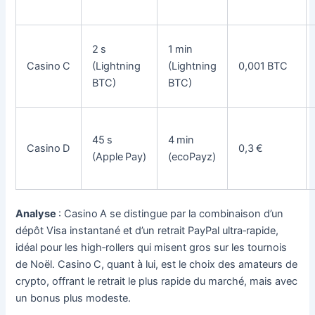
2 s
1 min
Casino C
(Lightning
(Lightning
0,001 BTC
BTC)
BTC)
45 s
4 min
Casino D
0,3 €
(Apple Pay)
(ecoPayz)
Analyse
: Casino A se distingue par la combinaison d’un
dépôt Visa instantané et d’un retrait PayPal ultra‑rapide,
idéal pour les high‑rollers qui misent gros sur les tournois
de Noël. Casino C, quant à lui, est le choix des amateurs de
crypto, offrant le retrait le plus rapide du marché, mais avec
un bonus plus modeste.