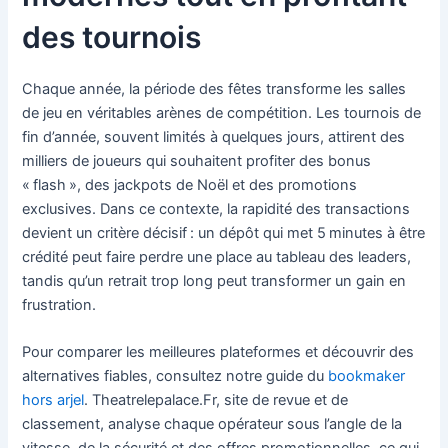
des tournois
Chaque année, la période des fêtes transforme les salles
de jeu en véritables arènes de compétition. Les tournois de
fin d’année, souvent limités à quelques jours, attirent des
milliers de joueurs qui souhaitent profiter des bonus
« flash », des jackpots de Noël et des promotions
exclusives. Dans ce contexte, la rapidité des transactions
devient un critère décisif : un dépôt qui met 5 minutes à être
crédité peut faire perdre une place au tableau des leaders,
tandis qu’un retrait trop long peut transformer un gain en
frustration.
Pour comparer les meilleures plateformes et découvrir des
alternatives fiables, consultez notre guide du
bookmaker
hors arjel
. Theatrelepalace.Fr, site de revue et de
classement, analyse chaque opérateur sous l’angle de la