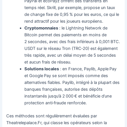
PayPal et ecoPayz offrent des transferts en
temps réel. Skrill, par exemple, propose un taux
de change fixe de 0,95 % pour les euros, ce qui le
rend attractif pour les joueurs européens.
Cryptomonnaies
: le Lightning Network de
Bitcoin permet des paiements en moins de
2 secondes, avec des frais inférieurs à 0,001 BTC.
USDT sur le réseau Tron (TRC‑20) est également
très rapide, avec un délai moyen de 5 secondes
et aucun frais de réseau.
Solutions locales
: en France, Paylib, Apple Pay
et Google Pay se sont imposés comme des
alternatives fiables. Paylib, intégré à la plupart des
banques françaises, autorise des dépôts
instantanés jusqu’à 2 000 € et bénéficie d’une
protection anti‑fraude renforcée.
Ces méthodes sont régulièrement évaluées par
Theatrelepalace.Fr, qui classe les opérateurs selon la