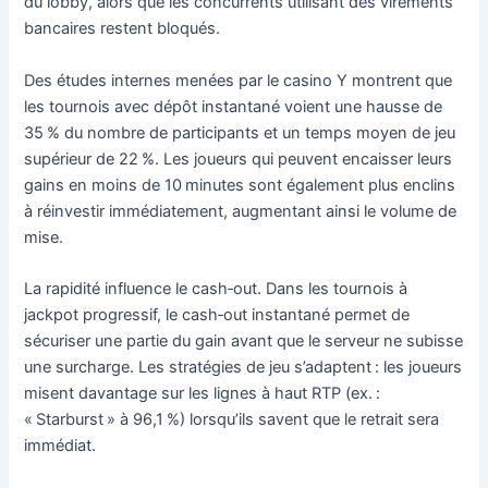
du lobby, alors que les concurrents utilisant des virements
bancaires restent bloqués.
Des études internes menées par le casino Y montrent que
les tournois avec dépôt instantané voient une hausse de
35 % du nombre de participants et un temps moyen de jeu
supérieur de 22 %. Les joueurs qui peuvent encaisser leurs
gains en moins de 10 minutes sont également plus enclins
à réinvestir immédiatement, augmentant ainsi le volume de
mise.
La rapidité influence le cash‑out. Dans les tournois à
jackpot progressif, le cash‑out instantané permet de
sécuriser une partie du gain avant que le serveur ne subisse
une surcharge. Les stratégies de jeu s’adaptent : les joueurs
misent davantage sur les lignes à haut RTP (ex. :
« Starburst » à 96,1 %) lorsqu’ils savent que le retrait sera
immédiat.