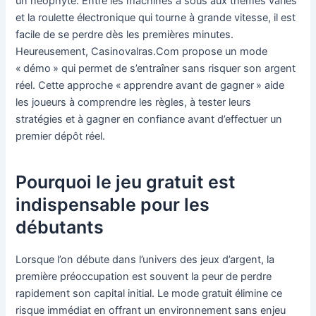
un néophyte. Entre les machines à sous aux thèmes variés
et la roulette électronique qui tourne à grande vitesse, il est
facile de se perdre dès les premières minutes.
Heureusement, Casinovalras.Com propose un mode
« démo » qui permet de s’entraîner sans risquer son argent
réel. Cette approche « apprendre avant de gagner » aide
les joueurs à comprendre les règles, à tester leurs
stratégies et à gagner en confiance avant d’effectuer un
premier dépôt réel.
Pourquoi le jeu gratuit est
indispensable pour les
débutants
Lorsque l’on débute dans l’univers des jeux d’argent, la
première préoccupation est souvent la peur de perdre
rapidement son capital initial. Le mode gratuit élimine ce
risque immédiat en offrant un environnement sans enjeu