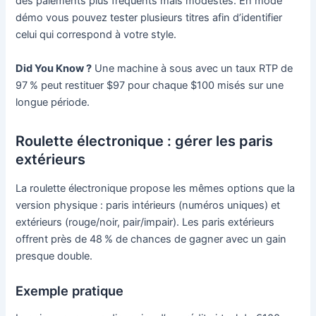
des paiements plus fréquents mais modestes. En mode
démo vous pouvez tester plusieurs titres afin d’identifier
celui qui correspond à votre style.
Did You Know ?
Une machine à sous avec un taux RTP de
97 % peut restituer $97 pour chaque $100 misés sur une
longue période.
Roulette électronique : gérer les paris
extérieurs
La roulette électronique propose les mêmes options que la
version physique : paris intérieurs (numéros uniques) et
extérieurs (rouge/noir, pair/impair). Les paris extérieurs
offrent près de 48 % de chances de gagner avec un gain
presque double.
Exemple pratique