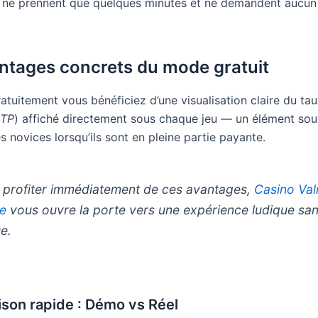
 ne prennent que quelques minutes et ne demandent aucun
ntages concrets du mode gratuit
atuitement vous bénéficiez d’une visualisation claire du ta
TP
) affiché directement sous chaque jeu — un élément so
 novices lorsqu’ils sont en pleine partie payante.
 profiter immédiatement de ces avantages,
Casino Val
ne
vous ouvre la porte vers une expérience ludique sa
ue.
son rapide : Démo vs Réel