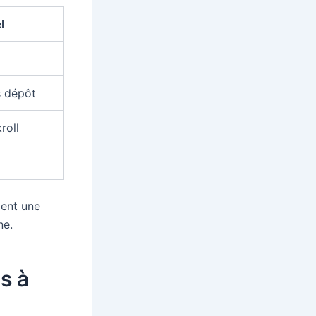
l
s dépôt
roll
ment une
ne.
s à