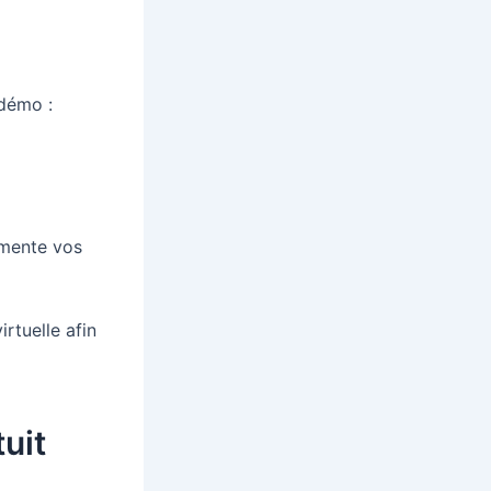
 démo :
gmente vos
rtuelle afin
uit