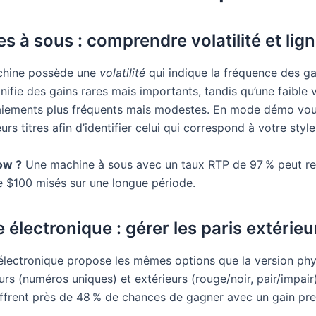
s à sous : comprendre volatilité et lig
hine possède une
volatilité
qui indique la fréquence des ga
ignifie des gains rares mais importants, tandis qu’une faible v
aiements plus fréquents mais modestes. En mode démo vo
eurs titres afin d’identifier celui qui correspond à votre style
ow ?
Une machine à sous avec un taux RTP de 97 % peut re
 $100 misés sur une longue période.
 électronique : gérer les paris extérieu
 électronique propose les mêmes options que la version phy
eurs (numéros uniques) et extérieurs (rouge/noir, pair/impair)
offrent près de 48 % de chances de gagner avec un gain pr