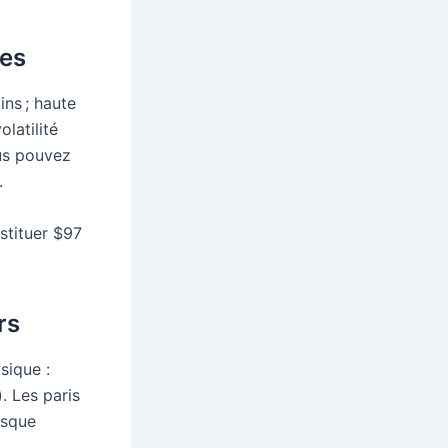
nes
ins ; haute
olatilité
us pouvez
.
stituer $97
rs
sique :
. Les paris
esque