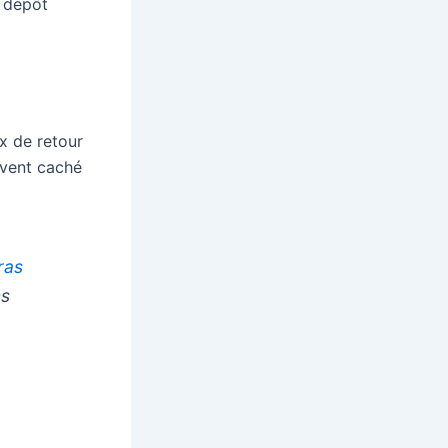
 dépôt
ux de retour
uvent caché
ras
ns