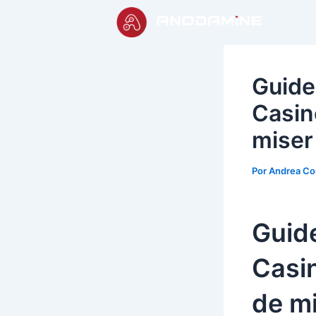
Ir
Navegación
al
de
contenido
entradas
Guide
Casin
miser
Por
Andrea C
Guide
Casin
de m