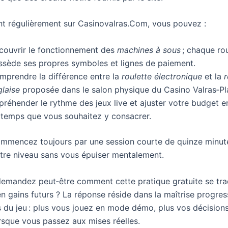
nt régulièrement sur Casinovalras.Com, vous pouvez :
couvrir le fonctionnement des
machines à sous
; chaque ro
ssède ses propres symboles et lignes de paiement.
mprendre la différence entre la
roulette électronique
et la
r
glaise
proposée dans le salon physique du Casino Valras‑Pl
réhender le rythme des jeux live et ajuster votre budget e
 temps que vous souhaitez y consacrer.
mencez toujours par une session courte de quinze minute
otre niveau sans vous épuiser mentalement.
emandez peut‑être comment cette pratique gratuite se tra
n gains futurs ? La réponse réside dans la maîtrise progres
du jeu : plus vous jouez en mode démo, plus vos décision
orsque vous passez aux mises réelles.