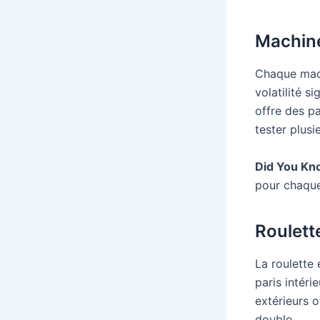
Machine
Chaque mac
volatilité s
offre des p
tester plusi
Did You Kn
pour chaque
Roulette
La roulette
paris intéri
extérieurs 
double.