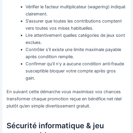
Vérifier le facteur multiplicateur (
wagering
) indiqué
clairement.
S’assurer que toutes les contributions comptent
vers toutes vos mises habituelles.
Lire attentivement quelles catégories de jeux sont
exclues.
Contrôler s’il existe une limite maximale payable
après condition remplie.
Confirmer qu’il n’y a aucune condition anti‑fraude
susceptible bloquer votre compte après gros
gain.
En suivant cette démarche vous maximisez vos chances
transformer chaque promotion reçue en bénéfice net réel
plutôt qu’en simple divertissement gratuit.
Sécurité informatique & jeu