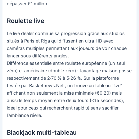
dépasser €1 million.
Roulette live
Le live dealer continue sa progression grâce aux studios
situés à Paris et Riga qui diffusent en ultra‑HD avec
caméras multiples permettant aux joueurs de voir chaque
lancer sous différents angles.
Différence essentielle entre roulette européenne (un seul
zéro) et américaine (double zéro) : l’avantage maison passe
respectivement de 2·70 % à 5·26 %. Sur la plateforme
testée par Basketnews.Net , on trouve un tableau “live”
affichant non seulement la mise minimale (€0,20) mais
aussi le temps moyen entre deux tours (<15 secondes),
idéal pour ceux qui recherchent rapidité sans sacrifier
l’ambiance réelle.
Blackjack multi‑tableau