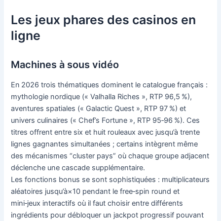
Les jeux phares des casinos en
ligne
Machines à sous vidéo
En 2026 trois thématiques dominent le catalogue français :
mythologie nordique (« Valhalla Riches », RTP 96,5 %),
aventures spatiales (« Galactic Quest », RTP 97 %) et
univers culinaires (« Chef’s Fortune », RTP 95‑96 %). Ces
titres offrent entre six et huit rouleaux avec jusqu’à trente
lignes gagnantes simultanées ; certains intègrent même
des mécanismes “cluster pays” où chaque groupe adjacent
déclenche une cascade supplémentaire.
Les fonctions bonus se sont sophisti­quées : multiplicateurs
aléatoires jusqu’à×10 pendant le free‑spin round et
mini‑jeux interactifs où il faut choisir entre différents
ingrédients pour débloquer un jackpot progressif pouvant