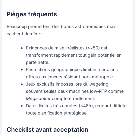
Pièges fréquents
Beaucoup promettent des bonus astronomiques mais
cachent derrière :
Exigences de mise irréalistes (>x50) qui
transforment rapidement tout gain potentiel en
perte nette.
Restrictions géographiques limitant certaines
offres aux joueurs résidant hors métropole.
Jeux exclusifs imposés lors du wagering –
souvent seules deux machines low‑RTP comme
Mega Joker
comptent réellement.
Dates limites très courtes (<48h), rendant difficile
toute planification stratégique.
Checklist avant acceptation