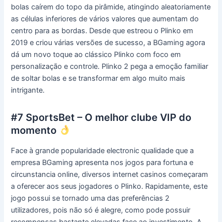
bolas caírem do topo da pirâmide, atingindo aleatoriamente
as células inferiores de vários valores que aumentam do
centro para as bordas. Desde que estreou o Plinko em
2019 e criou várias versões de sucesso, a BGaming agora
dá um novo toque ao clássico Plinko com foco em
personalização e controle. Plinko 2 pega a emoção familiar
de soltar bolas e se transformar em algo muito mais
intrigante.
#7 SportsBet – O melhor clube VIP do
momento
Face à grande popularidade electronic qualidade que a
empresa BGaming apresenta nos jogos para fortuna e
circunstancia online, diversos internet casinos começaram
a oferecer aos seus jogadores o Plinko. Rapidamente, este
jogo possui se tornado uma das preferências 2
utilizadores, pois não só é alegre, como pode possuir
recompensas bastante elevadas face ao investimento. A