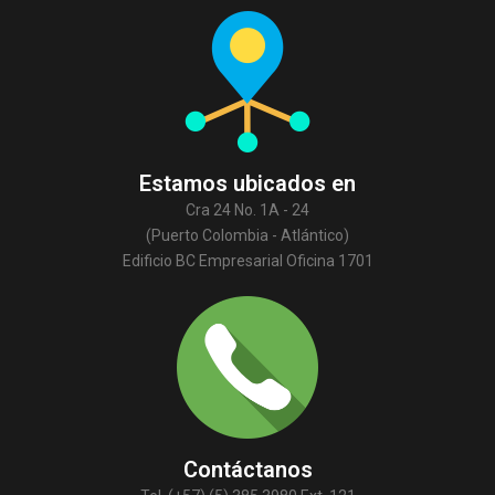
Estamos ubicados en
Cra 24 No. 1A - 24
(Puerto Colombia - Atlántico)
Edificio BC Empresarial Oficina 1701
Contáctanos