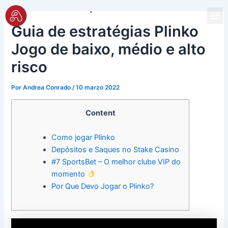
Ir
Navegación
M
al
de
Guia de estratégias Plinko
contenido
entradas
Jogo de baixo, médio e alto
risco
Por
Andrea Conrado
/
10 marzo 2022
Content
Como jogar Plinko
Depósitos e Saques no Stake Casino
#7 SportsBet – O melhor clube VIP do
momento
Por Que Devo Jogar o Plinko?