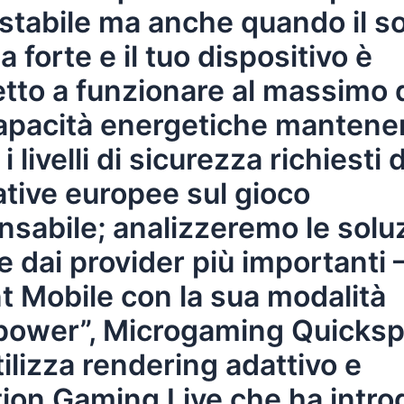
 stabile ma anche quando il s
a forte e il tuo dispositivo è
etto a funzionare al massimo 
apacità energetiche manten
 i livelli di sicurezza richiesti 
tive europee sul gioco
nsabile; analizzeremo le solu
e dai provider più importanti 
t Mobile con la sua modalità
power”, Microgaming Quicksp
ilizza rendering adattivo e
tion Gaming Live che ha intro