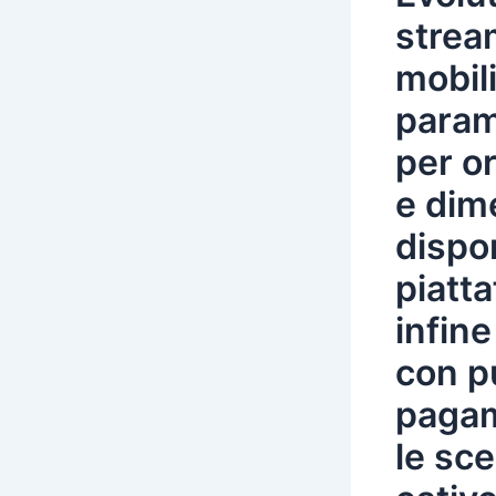
strea
mobil
param
per o
e dim
dispon
piatta
infin
con p
pagam
le sce