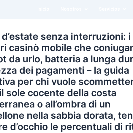
Inicio
Nosotros
Servicios
d’estate senza interruzioni: i
ori casinò mobile che coniuga
t da urlo, batteria a lunga du
ezza dei pagamenti – la guida
itiva per chi vuole scommette
il sole cocente della costa
erranea o all’ombra di un
llone nella sabbia dorata, te
 d’occhio le percentuali di r