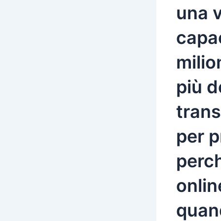
una v
capa
milio
più d
trans
per p
perch
onlin
quand