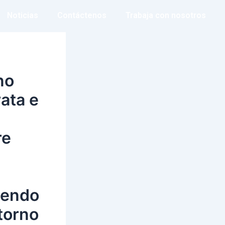
Noticias
Contáctenos
Trabaja con nosotros
no
rata e
re
nendo
itorno