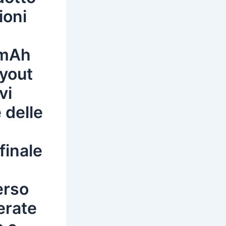
ioni
 mAh
ayout
vi
 delle
finale
erso
serate