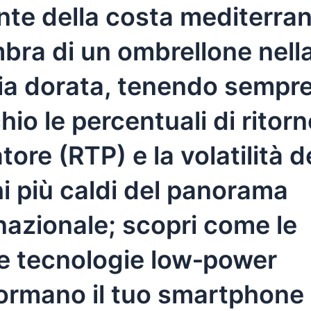
te della costa mediterra
mbra di un ombrellone nell
ia dorata, tenendo sempr
hio le percentuali di ritorn
tore (RTP) e la volatilità d
i più caldi del panorama
nazionale; scopri come le
e tecnologie low‑power
ormano il tuo smartphone 