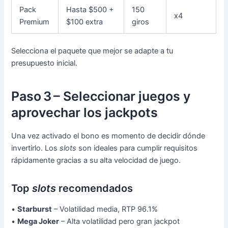
Pack
Hasta $500 +
150
x4
Premium
$100 extra
giros
Selecciona el paquete que mejor se adapte a tu
presupuesto inicial.
Paso 3 – Seleccionar juegos y
aprovechar los jackpots
Una vez activado el bono es momento de decidir dónde
invertirlo. Los
slots
son ideales para cumplir requisitos
rápidamente gracias a su alta velocidad de juego.
Top
slots
recomendados
•
Starburst
– Volatilidad media, RTP 96.1%
•
Mega Joker
– Alta volatilidad pero gran jackpot