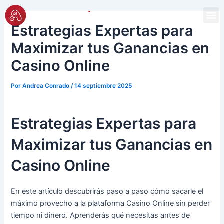
Ir
Navegación
M
al
de
Estrategias Expertas para
contenido
entradas
Maximizar tus Ganancias en
Casino Online
Por
Andrea Conrado
/
14 septiembre 2025
Estrategias Expertas para
Maximizar tus Ganancias en
Casino Online
En este artículo descubrirás paso a paso cómo sacarle el
máximo provecho a la plataforma Casino Online sin perder
tiempo ni dinero. Aprenderás qué necesitas antes de