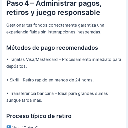
Paso 4 – Administrar pagos,
retiros y juego responsable
Gestionar tus fondos correctamente garantiza una
experiencia fluida sin interrupciones inesperadas.
Métodos de pago recomendados
• Tarjetas Visa/Mastercard – Procesamiento inmediato para
depósitos.
• Skrill – Retiro rápido en menos de 24 horas.
• Transferencia bancaria – Ideal para grandes sumas
aunque tarda más.
Proceso típico de retiro
Ve a “Cajero”.