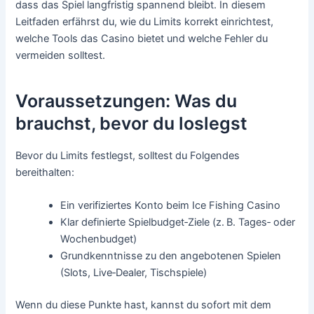
dass das Spiel langfristig spannend bleibt. In diesem
Leitfaden erfährst du, wie du Limits korrekt einrichtest,
welche Tools das Casino bietet und welche Fehler du
vermeiden solltest.
Voraussetzungen: Was du
brauchst, bevor du loslegst
Bevor du Limits festlegst, solltest du Folgendes
bereithalten:
Ein verifiziertes Konto beim Ice Fishing Casino
Klar definierte Spielbudget‑Ziele (z. B. Tages‑ oder
Wochenbudget)
Grundkenntnisse zu den angebotenen Spielen
(Slots, Live‑Dealer, Tischspiele)
Wenn du diese Punkte hast, kannst du sofort mit dem