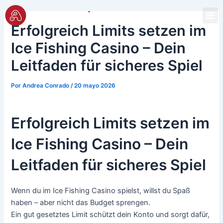
Ir
Navegación
M
al
de
Erfolgreich Limits setzen im
contenido
entradas
Ice Fishing Casino – Dein
Leitfaden für sicheres Spiel
Por
Andrea Conrado
/
20 mayo 2026
Erfolgreich Limits setzen im
Ice Fishing Casino – Dein
Leitfaden für sicheres Spiel
Wenn du im Ice Fishing Casino spielst, willst du Spaß
haben – aber nicht das Budget sprengen.
Ein gut gesetztes Limit schützt dein Konto und sorgt dafür,