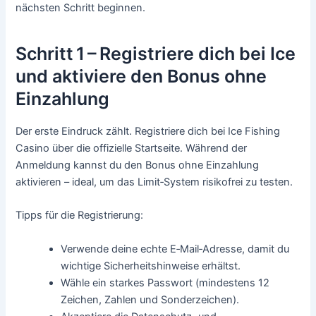
nächsten Schritt beginnen.
Schritt 1 – Registriere dich bei Ice
und aktiviere den Bonus ohne
Einzahlung
Der erste Eindruck zählt. Registriere dich bei Ice Fishing
Casino über die offizielle Startseite. Während der
Anmeldung kannst du den Bonus ohne Einzahlung
aktivieren – ideal, um das Limit‑System risikofrei zu testen.
Tipps für die Registrierung:
Verwende deine echte E‑Mail‑Adresse, damit du
wichtige Sicherheitshinweise erhältst.
Wähle ein starkes Passwort (mindestens 12
Zeichen, Zahlen und Sonderzeichen).