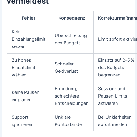
vermeidest
Fehler
Konsequenz
Korrekturmaßna
Kein
Überschreitung
Einzahlungslimit
Limit sofort aktivie
des Budgets
setzen
Zu hohes
Einsatz auf 2–5 %
Schneller
Einsatzlimit
des Budgets
Geldverlust
wählen
begrenzen
Ermüdung,
Session‑ und
Keine Pausen
schlechtere
Pausen‑Limits
einplanen
Entscheidungen
aktivieren
Support
Unklare
Bei Unklarheiten
ignorieren
Kontostände
sofort melden