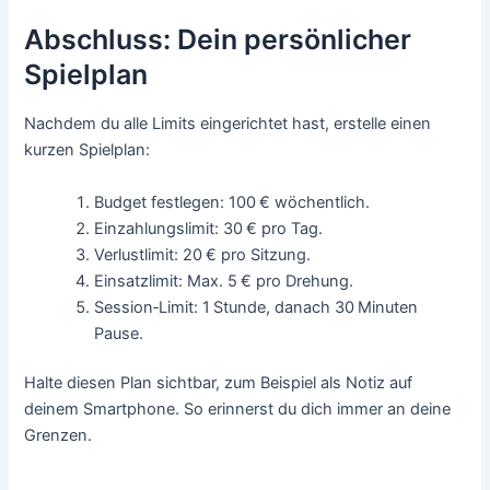
Abschluss: Dein persönlicher
Spielplan
Nachdem du alle Limits eingerichtet hast, erstelle einen
kurzen Spielplan:
Budget festlegen: 100 € wöchentlich.
Einzahlungslimit: 30 € pro Tag.
Verlustlimit: 20 € pro Sitzung.
Einsatzlimit: Max. 5 € pro Drehung.
Session‑Limit: 1 Stunde, danach 30 Minuten
Pause.
Halte diesen Plan sichtbar, zum Beispiel als Notiz auf
deinem Smartphone. So erinnerst du dich immer an deine
Grenzen.