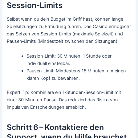
Session‑Limits
Selbst wenn du dein Budget im Griff hast, können lange
Spielsitzungen zu Ermüdung führen. Das Casino ermöglicht
das Setzen von Session‑Limits (maximale Spielzeit) und
Pausen‑Limits (Mindestzeit zwischen den Sitzungen).
Session‑Limit: 30 Minuten, 1 Stunde oder
individuell einstellbar.
Pausen‑Limit: Mindestens 15 Minuten, um einen
klaren Kopf zu bewahren.
Expert Tip: Kombiniere ein 1‑Stunden‑Session‑Limit mit
einer 30‑Minuten‑Pause. Das reduziert das Risiko von
impulsiven Entscheidungen erheblich.
Schritt 6 – Kontaktiere den
Support, wenn du Hilfe brauchst