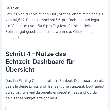
Beispiel:
Stell dir vor, du spielst den Slot „Arctic Riches“ mit einer RTP
von 96,5 %. Du setzt maximal 5 € pro Drehung und legst
ein Verlustlimit von 50 € pro Tag fest. So bleibt dein
Spielbudget geschützt, selbst wenn das Glück nicht
mitspielt.
Schritt 4 – Nutze das
Echtzeit‑Dashboard für
Übersicht
Das Ice Fishing Casino stellt ein Echtzeit‑Dashboard bereit,
das alle deine Limits und Transaktionen anzeigt. Dort siehst
du sofort, wie viel du bereits eingesetzt hast und ob du
dein Tagesbudget erreicht hast.