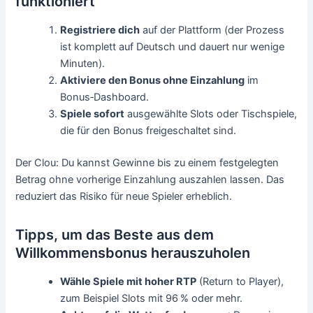
funktioniert
Registriere dich
auf der Plattform (der Prozess
ist komplett auf Deutsch und dauert nur wenige
Minuten).
Aktiviere den Bonus ohne Einzahlung
im
Bonus‑Dashboard.
Spiele sofort
ausgewählte Slots oder Tischspiele,
die für den Bonus freigeschaltet sind.
Der Clou: Du kannst Gewinne bis zu einem festgelegten
Betrag ohne vorherige Einzahlung auszahlen lassen. Das
reduziert das Risiko für neue Spieler erheblich.
Tipps, um das Beste aus dem
Willkommensbonus herauszuholen
Wähle Spiele mit hoher RTP
(Return to Player),
zum Beispiel Slots mit 96 % oder mehr.