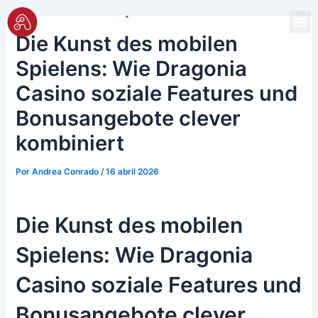
Ir
Navegación
M
al
de
Die Kunst des mobilen
contenido
entradas
Spielens: Wie Dragonia
Casino soziale Features und
Bonusangebote clever
kombiniert
Por
Andrea Conrado
/
16 abril 2026
Die Kunst des mobilen
Spielens: Wie Dragonia
Casino soziale Features und
Bonusangebote clever