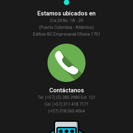
Estamos ubicados en
Cra 24 No. 1A - 24
(Puerto Colombia - Atlántico)
Edificio BC Empresarial Oficina 1701
Contáctanos
Tel. (+57) (5) 385 3980 Ext. 121
Cel. (+57) 311 418 7171
(+57) 318 560 4064