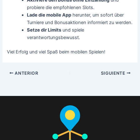
probiere die empfohlenen Slots.
Lade die mobile App
herunter, um sofort über
Turniere und Bonusaktionen informiert zu werden.
Setze dir Limits
und spiele
verantwortungsbewusst.
Viel Erfolg und viel Spaß beim mobilen Spielen!
ANTERIOR
SIGUIENTE