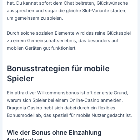
hat. Du kannst sofort dem Chat beitreten, Glückwünsche
aussprechen und sogar die gleiche Slot‑Variante starten,
um gemeinsam zu spielen.
Durch solche sozialen Elemente wird das reine Glücksspiel
zu einem Gemeinschaftserlebnis, das besonders auf
mobilen Geräten gut funktioniert.
Bonusstrategien für mobile
Spieler
Ein attraktiver Willkommensbonus ist oft der erste Grund,
warum sich Spieler bei einem Online‑Casino anmelden.
Dragonia Casino hebt sich dabei durch ein flexibles
Bonusmodell ab, das speziell für mobile Nutzer gedacht ist.
Wie der Bonus ohne Einzahlung