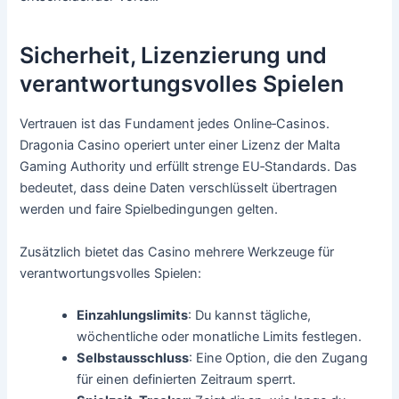
Sicherheit, Lizenzierung und
verantwortungsvolles Spielen
Vertrauen ist das Fundament jedes Online‑Casinos.
Dragonia Casino operiert unter einer Lizenz der Malta
Gaming Authority und erfüllt strenge EU‑Standards. Das
bedeutet, dass deine Daten verschlüsselt übertragen
werden und faire Spielbedingungen gelten.
Zusätzlich bietet das Casino mehrere Werkzeuge für
verantwortungsvolles Spielen:
Einzahlungslimits
: Du kannst tägliche,
wöchentliche oder monatliche Limits festlegen.
Selbstausschluss
: Eine Option, die den Zugang
für einen definierten Zeitraum sperrt.