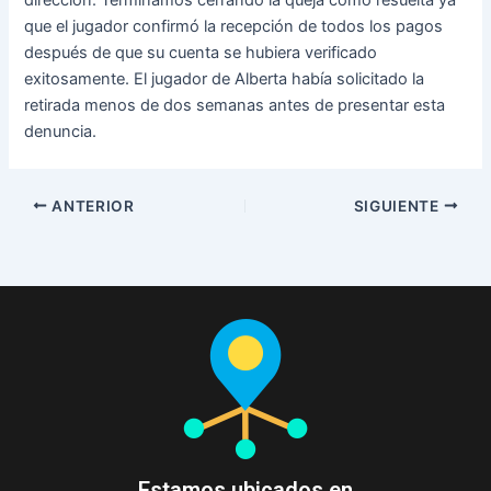
que el jugador confirmó la recepción de todos los pagos
después de que su cuenta se hubiera verificado
exitosamente. El jugador de Alberta había solicitado la
retirada menos de dos semanas antes de presentar esta
denuncia.
ANTERIOR
SIGUIENTE
Estamos ubicados en