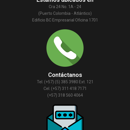
Cra 24 No. 1A - 24
(Puerto Colombia - Atlántico)
Edificio BC Empresarial Oficina 1701
Contáctanos
Tel. (+57) (5) 385 3980 Ext. 121
Cel. (+57) 311 418 7171
(+57) 318 560 4064