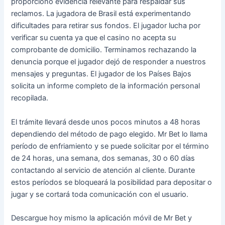
proporcionó evidencia relevante para respaldar sus
reclamos. La jugadora de Brasil está experimentando
dificultades para retirar sus fondos. El jugador lucha por
verificar su cuenta ya que el casino no acepta su
comprobante de domicilio. Terminamos rechazando la
denuncia porque el jugador dejó de responder a nuestros
mensajes y preguntas. El jugador de los Países Bajos
solicita un informe completo de la información personal
recopilada.
El trámite llevará desde unos pocos minutos a 48 horas
dependiendo del método de pago elegido. Mr Bet lo llama
período de enfriamiento y se puede solicitar por el término
de 24 horas, una semana, dos semanas, 30 o 60 días
contactando al servicio de atención al cliente. Durante
estos períodos se bloqueará la posibilidad para depositar o
jugar y se cortará toda comunicación con el usuario.
Descargue hoy mismo la aplicación móvil de Mr Bet y