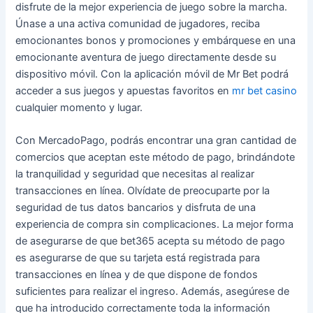
disfrute de la mejor experiencia de juego sobre la marcha.
Únase a una activa comunidad de jugadores, reciba
emocionantes bonos y promociones y embárquese en una
emocionante aventura de juego directamente desde su
dispositivo móvil. Con la aplicación móvil de Mr Bet podrá
acceder a sus juegos y apuestas favoritos en
mr bet casino
cualquier momento y lugar.
Con MercadoPago, podrás encontrar una gran cantidad de
comercios que aceptan este método de pago, brindándote
la tranquilidad y seguridad que necesitas al realizar
transacciones en línea. Olvídate de preocuparte por la
seguridad de tus datos bancarios y disfruta de una
experiencia de compra sin complicaciones. La mejor forma
de asegurarse de que bet365 acepta su método de pago
es asegurarse de que su tarjeta está registrada para
transacciones en línea y de que dispone de fondos
suficientes para realizar el ingreso. Además, asegúrese de
que ha introducido correctamente toda la información