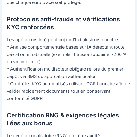
que chaque euro placé soit protégé.
Protocoles anti‑fraude et vérifications
KYC renforcées
Les opérateurs intègrent aujourd’hui plusieurs couches :
* Analyse comportementale basée sur IA détectant toute
déviation inhabituelle (exemple : hausse soudaine >200 %
du volume misé).
* Authentification multifacteur obligatoire lors du premier
dépôt via SMS ou application authenticator.
* Contrôles KYC automatisés utilisant OCR bancaire afin de
valider rapidement documents tout en conservant
conformité GDPR.
Certification RNG & exigences légales
liées aux bonus
Le générateur aléatoire (RNG) doit être audité