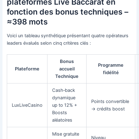
plateformes Live Baccarat en
fonction des bonus techniques –
≈398 mots
Voici un tableau synthétique présentant quatre opérateurs
leaders évalués selon cinq critères clés :
Bonus
Programme
Plateforme
accueil
fidélité
Technique
Cash‑back
dynamique
Points convertible
LuxLiveCasino
up to 12% +
→ crédits boost
Boosts
aléatoires
Mise gratuite
Niveau