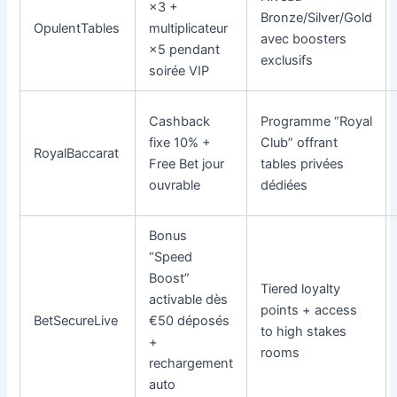
×3 +
Bronze/Silver/Gold
OpulentTables
multiplicateur
avec boosters
×5 pendant
exclusifs
soirée VIP
Cashback
Programme “Royal
fixe 10% +
Club” offrant
RoyalBaccarat
Free Bet jour
tables privées
ouvrable
dédiées
Bonus
“Speed
Boost”
Tiered loyalty
activable dès
points + access
BetSecureLive
€50 déposés
to high stakes
+
rooms
rechargement
auto