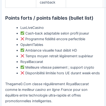
cashback
Points forts / points faibles (bullet list)
LuxLiveCasino
Cash‑back adaptable selon profil joueur
Programme fidélité encore perfectible
OpulentTables
Ambiance visuelle haut débit HD
Temps moyen retrait légèrement supérieur
RoyalBaccarat
Meilleure vitesse paiement ; support crypto
Disponibilité limitée hors UE durant week‑ends
Thegame0.Com classe régulièrement
RoyalBaccarat
comme le
meilleur casino en ligne France
pour son
équilibre entre technologie ultra‑rapide et offres
promotionnelles intelligentes.