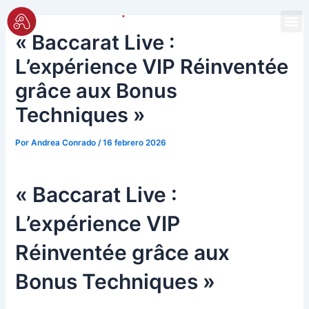
Ir
Navegación
M
al
de
« Baccarat Live :
contenido
entradas
L’expérience VIP Réinventée
grâce aux Bonus
Techniques »
Por
Andrea Conrado
/
16 febrero 2026
« Baccarat Live :
L’expérience VIP
Réinventée grâce aux
Bonus Techniques »