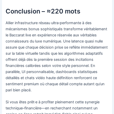
Conclusion – ≈220 mots
Allier infrastructure réseau ultra‑performante à des
mécanismes bonus sophistiqués transforme véritablement
le Baccarat live en expérience réservée aux véritables
connaisseurs du luxe numérique. Une latence quasi nulle
assure que chaque décision prise se reflète immédiatement
sur la table virtuelle tandis que les algorithmes adaptatifs
offrent déjà dès la première session des incitations
financières calibrées selon votre style personnel. En
parallèle, UI personnalisable, dashboards statistiques
détaillés et chats vidéo haute définition renforcent ce
sentiment premium où chaque détail compte autant qu’un
pari bien placé.
Si vous êtes prêt·e à profiter pleinement cette synergie
technique–financière—en recherchant notamment un