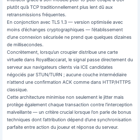
plutôt qu’à TCP traditionnellement plus lent dû aux
retransmissions fréquentes.
En conjonction avec TLS 1.3 — version optimisée avec
moins d’échanges cryptographiques — l’établissement
d’une connexion sécurisée ne prend que quelques dizaines
de millisecondes.
Concrètement, lorsqu’un croupier distribue une carte
virtuelle dans RoyalBaccarat, le signal passe directement du
serveur aux navigateurs clients via ICE candidates
négociés par STUN/TURN ; aucune couche intermédiaire
n’attend une confirmation ACK comme dans HTTP/HTTPS
classique.
Cette architecture minimise non seulement le jitter mais
protège également chaque transaction contre l’interception
malveillante — un critère crucial lorsque l’on parle de bonus
techniques dont l’attribution dépend d’une synchronisation
parfaite entre action du joueur et réponse du serveur.