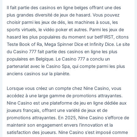
Il fait partie des casinos en ligne belges offrant une des
plus grandes diversité de jeux de hasard. Vous pouvez
choisir parmi les jeux de dés, les machines à sous, les
sports virtuels, le vidéo poker et autres. Parmi les jeux de
hasard les plus populaires du moment sur betFIRST, citons
Teste Book of Ra, Mega Spinner Dice et Infinity Dice. Le site
du Casino 777 fait partie des casinos en ligne les plus
populaires en Belgique. Le Casino 777 a conclu un
partenariat avec le Casino Spa, qui compte parmi les plus
anciens casinos sur la planète.
Lorsque vous créez un compte chez Nine Casino, vous
accédez à une large gamme de promotions attrayantes.
Nine Casino est une plateforme de jeu en ligne dédiée aux
joueurs français, offrant une variété de jeux et de
promotions attrayantes. En 2025, Nine Casino s’efforce de
maintenir son engagement envers l’innovation et la
satisfaction des joueurs. Nine Casino s’est imposé comme