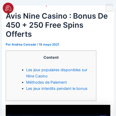
Ir
Navegación
M
al
de
Avis Nine Casino : Bonus De
contenido
entradas
450 + 250 Free Spins
Offerts
Por
Andrea Conrado
/
18 mayo 2021
Content
Les jeux populaires disponibles sur
Nine Casino
Méthodes de Paiement
Les jeux interdits pendant le bonus