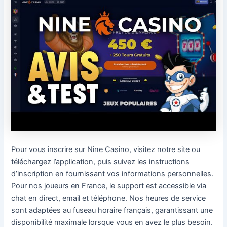
Pour vous inscrire sur Nine Casino, visitez notre site ou
téléchargez l’application, puis suivez les instructions
d’inscription en fournissant vos informations personnelles.
Pour nos joueurs en France, le support est accessible via
chat en direct, email et téléphone. Nos heures de service
sont adaptées au fuseau horaire français, garantissant une
disponibilité maximale lorsque vous en avez le plus besoin.