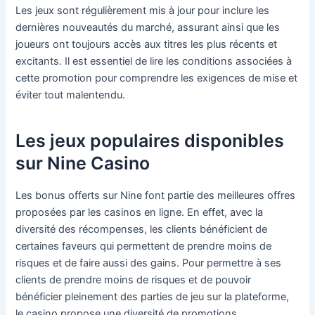
Les jeux sont régulièrement mis à jour pour inclure les
dernières nouveautés du marché, assurant ainsi que les
joueurs ont toujours accès aux titres les plus récents et
excitants. Il est essentiel de lire les conditions associées à
cette promotion pour comprendre les exigences de mise et
éviter tout malentendu.
Les jeux populaires disponibles
sur Nine Casino
Les bonus offerts sur Nine font partie des meilleures offres
proposées par les casinos en ligne. En effet, avec la
diversité des récompenses, les clients bénéficient de
certaines faveurs qui permettent de prendre moins de
risques et de faire aussi des gains. Pour permettre à ses
clients de prendre moins de risques et de pouvoir
bénéficier pleinement des parties de jeu sur la plateforme,
le casino propose une diversité de promotions.