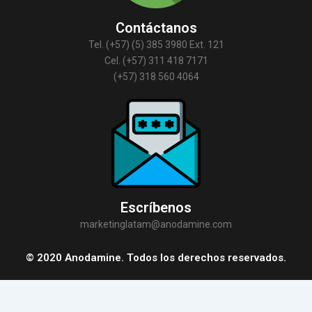
Contáctanos
Tel. (+57) (5) 385 3980 Ext. 121
Cel. (+57) 311 418 7171
(+57) 318 560 4064
Escríbenos
marketinglatam@anodamine.com
© 2020 Anodamine. Todos los derechos reservados.