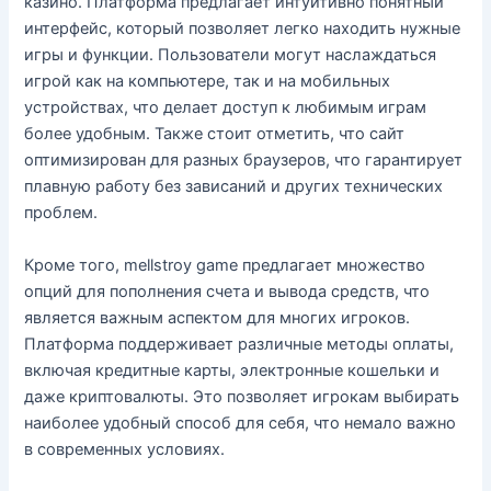
казино. Платформа предлагает интуитивно понятный
интерфейс, который позволяет легко находить нужные
игры и функции. Пользователи могут наслаждаться
игрой как на компьютере, так и на мобильных
устройствах, что делает доступ к любимым играм
более удобным. Также стоит отметить, что сайт
оптимизирован для разных браузеров, что гарантирует
плавную работу без зависаний и других технических
проблем.
Кроме того, mellstroy game предлагает множество
опций для пополнения счета и вывода средств, что
является важным аспектом для многих игроков.
Платформа поддерживает различные методы оплаты,
включая кредитные карты, электронные кошельки и
даже криптовалюты. Это позволяет игрокам выбирать
наиболее удобный способ для себя, что немало важно
в современных условиях.