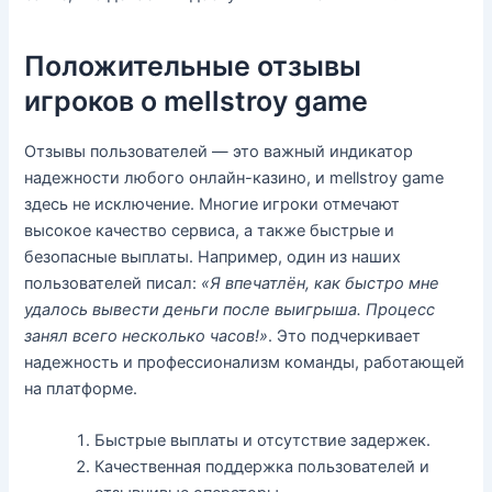
Положительные отзывы
игроков о mellstroy game
Отзывы пользователей — это важный индикатор
надежности любого онлайн-казино, и mellstroy game
здесь не исключение. Многие игроки отмечают
высокое качество сервиса, а также быстрые и
безопасные выплаты. Например, один из наших
пользователей писал:
«Я впечатлён, как быстро мне
удалось вывести деньги после выигрыша. Процесс
занял всего несколько часов!»
. Это подчеркивает
надежность и профессионализм команды, работающей
на платформе.
Быстрые выплаты и отсутствие задержек.
Качественная поддержка пользователей и