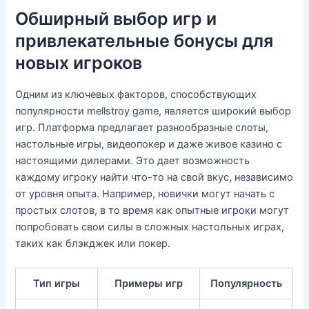
Обширный выбор игр и
привлекательные бонусы для
новых игроков
Одним из ключевых факторов, способствующих
популярности mellstroy game, является широкий выбор
игр. Платформа предлагает разнообразные слоты,
настольные игры, видеопокер и даже живое казино с
настоящими дилерами. Это дает возможность
каждому игроку найти что-то на свой вкус, независимо
от уровня опыта. Например, новички могут начать с
простых слотов, в то время как опытные игроки могут
попробовать свои силы в сложных настольных играх,
таких как блэкджек или покер.
Тип игры
Примеры игр
Популярность