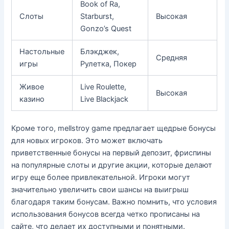
Book of Ra,
Слоты
Starburst,
Высокая
Gonzo’s Quest
Настольные
Блэкджек,
Средняя
игры
Рулетка, Покер
Живое
Live Roulette,
Высокая
казино
Live Blackjack
Кроме того, mellstroy game предлагает щедрые бонусы
для новых игроков. Это может включать
приветственные бонусы на первый депозит, фриспины
на популярные слоты и другие акции, которые делают
игру еще более привлекательной. Игроки могут
значительно увеличить свои шансы на выигрыш
благодаря таким бонусам. Важно помнить, что условия
использования бонусов всегда четко прописаны на
сайте, что делает их доступными и понятными.