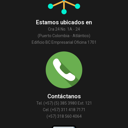
Estamos ubicados en
Cra 24 No. 1A - 24
(Puerto Colombia - Atlántico)
Edificio BC Empresarial Oficina 1701
Contáctanos
Tel. (+57) (5) 385 3980 Ext. 121
Cel. (+57) 311 418 7171
(+57) 318 560 4064