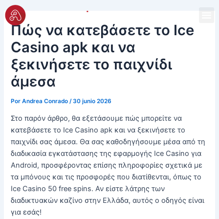
Ir
Navegación
M
al
de
Πώς να κατεβάσετε το Ice
contenido
entradas
Casino apk και να
ξεκινήσετε το παιχνίδι
άμεσα
Por
Andrea Conrado
/
30 junio 2026
Στο παρόν άρθρο, θα εξετάσουμε πώς μπορείτε να
κατεβάσετε το Ice Casino apk και να ξεκινήσετε το
παιχνίδι σας άμεσα. Θα σας καθοδηγήσουμε μέσα από τη
διαδικασία εγκατάστασης της εφαρμογής Ice Casino για
Android, προσφέροντας επίσης πληροφορίες σχετικά με
τα μπόνους και τις προσφορές που διατίθενται, όπως το
Ice Casino 50 free spins. Αν είστε λάτρης των
διαδικτυακών καζίνο στην Ελλάδα, αυτός ο οδηγός είναι
για εσάς!