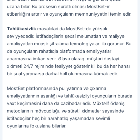
uzana bilər. Bu prosesin sürətli olması MostBet-in
etibarlılığını artırır və oyunçuların məmnuniyyətini təmin edir.
Təhlükəsizlik
məsələləri də MostBet-də yüksək
səviyyədədir. İstifadəçilərin şəxsi məlumatları və maliyyə
əməliyyatları müasir şifrələmə texnologiyaları ilə qorunur. Bu
da oyunçuların rahatlıqla platformada əməliyyatlar
aparmasına imkan verir. Əlavə olaraq, müştəri dəstəyi
xidməti 24/7 rejimində fəaliyyət göstərir ki, bu da hər hansı
bir sual yaranarsa dərhal həll olunmasına kömək edir.
MostBet platformasında pul yatırma və çıxarma
əməliyyatlarının asanlığı və təhlükəsizliyi oyunçuların burada
vaxt keçirməsini daha da cazibədar edir. Müxtəlif ödəniş
metodlarının mövcudluğu və sürətli xidmətlər sayəsində
istifadəçilər heç bir narahatlıq yaşamadan sevimli
oyunlarına fokuslana bilərlər.