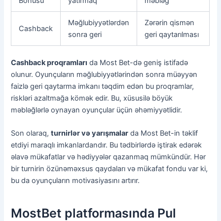
Bonusu
yatırmaq
məbləğ
Məğlubiyyətlərdən
Zərərin qismən
Cashback
sonra geri
geri qaytarılması
Cashback proqramları
da Most Bet-də geniş istifadə
olunur. Oyunçuların məğlubiyyətlərindən sonra müəyyən
faizlə geri qaytarma imkanı təqdim edən bu proqramlar,
riskləri azaltmağa kömək edir. Bu, xüsusilə böyük
məbləğlərlə oynayan oyunçular üçün əhəmiyyətlidir.
Son olaraq,
turnirlər və yarışmalar
da Most Bet-in təklif
etdiyi maraqlı imkanlardandır. Bu tədbirlərdə iştirak edərək
əlavə mükafatlar və hədiyyələr qazanmaq mümkündür. Hər
bir turnirin özünəməxsus qaydaları və mükafat fondu var ki,
bu da oyunçuların motivasiyasını artırır.
MostBet platformasında Pul