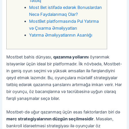
Tətbiq
Most Bet istifadə edərək Bonuslardan
Necə Faydalanmaq Olar?
MostBet platformasında Pul Yatırma
və Çıxarma Əməliyyatları
Yatırma Əməliyyatlarının Asanlığı
Mostbet bahis dünyası,
qazanma yollarını
öyrənmək
istəyənlər üçün ideal bir platformadır. İlk növbədə, Mostbet-
in geniş oyun seçimi və yüksək əmsalları ilə fərqləndiyini
qeyd etmək lazımdır. Bu, oyunçulara müxtəlif strategiyalar
tətbiq edərək qazanma şanslarını artırmağa imkan verir. Hər
bir oyunçu, öz bacarıqlarına və təcrübəsinə uyğun olaraq
fərqli yanaşmalar seçə bilər.
Mostbet-də uğur qazanmaq üçün əsas faktorlardan biri də
mərc strategiyalarının düzgün seçilməsidir
. Məsələn,
bankroll idarəetməsi strategiyası ilə oyunçular öz