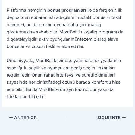
Platforma həmçinin
bonus proqramları
ilə də fərqlənir. İlk
depozitdən etibarən istifadəçilərə müxtəlif bonuslar təklif
olunur ki, bu da onların oyuna daha çox maraq
göstərməsinə səbəb olur. MostBet-in loyallıq proqramı da
diqqətəlayiqdir; aktiv oyunçular müntəzəm olaraq əlavə
bonuslar və xüsusi təkliflər əldə edirlər.
Ümumiyyətlə, MostBet kazinosu yatırma əməliyyatlarının
asanlığı ilə seçilir və oyunçulara geniş seçim imkanları
təqdim edir. Onun rahat interfeysi və sürətli xidmətləri
sayəsində hər bir istifadəçi özünü burada komfortlu hiss
edə bilər. Bu da MostBet-i onlayn kazino dünyasında
liderlərdən biri edir.
ANTERIOR
SIGUIENTE