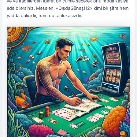
və ya ifadələrdən ibarət bir cümlə seçərək onu modifikasiya
edə bilərsiniz. Məsələn, «QışdaGünəş!12» kimi bir şifrə həm
yadda qalıcıdır, həm də təhlükəsizdir.