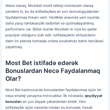
Əlavə olaraq, Mostbet mobil tətbiqi müntəzəm olaraq
yenilənir ki, bu da istifadəçilərə ən son texnologiyalardan
faydalanmaq imkanı verir. Yeniliklər arasında yeni oyunlar,
daha yaxşı təhlükəsizlik tədbirləri və optimallaşdırılmış
performans var. Bütün bunlar Mostbet-in niyə bu qədər
populyar olduğunu izah edir: istifadəçilərin ehtiyaclarını
daim ön planda tutmaqla onlara unudulmaz bahis təcrübəsi
yaşatmaq.
Most Bet istifadə edərək
Bonuslardan Necə Faydalanmaq
Olar?
Most Bet kazinosunda bonuslardan faydalanmaq üçün bir
neçə strateji yanaşma mövcuddur. İlk növbədə,
qeydiyyat
bonusları
ən çox diqqət çəkənlərdən biridir. Yeni
istifadəçilər üçün nəzərdə tutulan bu bonuslar, hesab