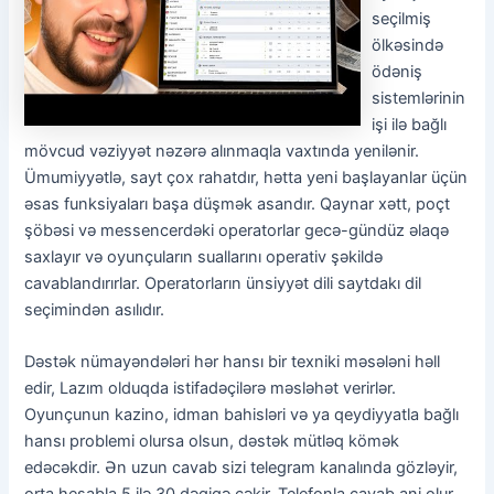
seçilmiş
ölkəsində
ödəniş
sistemlərinin
işi ilə bağlı
mövcud vəziyyət nəzərə alınmaqla vaxtında yenilənir.
Ümumiyyətlə, sayt çox rahatdır, hətta yeni başlayanlar üçün
əsas funksiyaları başa düşmək asandır. Qaynar xətt, poçt
şöbəsi və messencerdəki operatorlar gecə-gündüz əlaqə
saxlayır və oyunçuların suallarını operativ şəkildə
cavablandırırlar. Operatorların ünsiyyət dili saytdakı dil
seçimindən asılıdır.
Dəstək nümayəndələri hər hansı bir texniki məsələni həll
edir, Lazım olduqda istifadəçilərə məsləhət verirlər.
Oyunçunun kazino, idman bahisləri və ya qeydiyyatla bağlı
hansı problemi olursa olsun, dəstək mütləq kömək
edəcəkdir. Ən uzun cavab sizi telegram kanalında gözləyir,