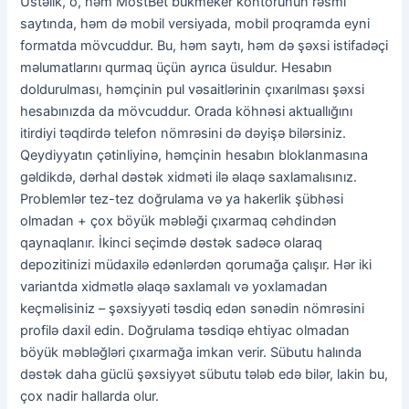
Üstəlik, o, həm MostBet bukmeker kontorunun rəsmi
saytında, həm də mobil versiyada, mobil proqramda eyni
formatda mövcuddur. Bu, həm saytı, həm də şəxsi istifadəçi
məlumatlarını qurmaq üçün ayrıca üsuldur. Hesabın
doldurulması, həmçinin pul vəsaitlərinin çıxarılması şəxsi
hesabınızda da mövcuddur. Orada köhnəsi aktuallığını
itirdiyi təqdirdə telefon nömrəsini də dəyişə bilərsiniz.
Qeydiyyatın çətinliyinə, həmçinin hesabın bloklanmasına
gəldikdə, dərhal dəstək xidməti ilə əlaqə saxlamalısınız.
Problemlər tez-tez doğrulama və ya hakerlik şübhəsi
olmadan + çox böyük məbləği çıxarmaq cəhdindən
qaynaqlanır. İkinci seçimdə dəstək sadəcə olaraq
depozitinizi müdaxilə edənlərdən qorumağa çalışır. Hər iki
variantda xidmətlə əlaqə saxlamalı və yoxlamadan
keçməlisiniz – şəxsiyyəti təsdiq edən sənədin nömrəsini
profilə daxil edin. Doğrulama təsdiqə ehtiyac olmadan
böyük məbləğləri çıxarmağa imkan verir. Sübutu halında
dəstək daha güclü şəxsiyyət sübutu tələb edə bilər, lakin bu,
çox nadir hallarda olur.