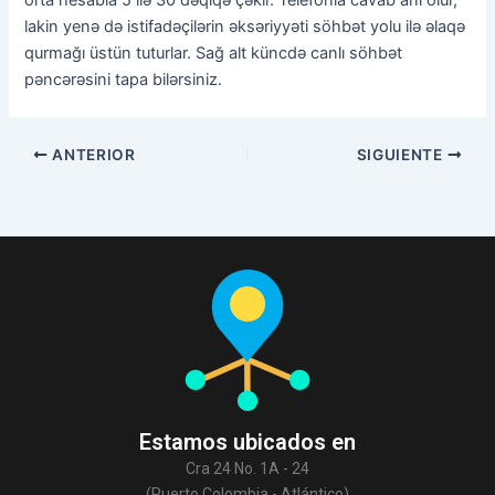
orta hesabla 5 ilə 30 dəqiqə çəkir. Telefonla cavab ani olur,
lakin yenə də istifadəçilərin əksəriyyəti söhbət yolu ilə əlaqə
qurmağı üstün tuturlar. Sağ alt küncdə canlı söhbət
pəncərəsini tapa bilərsiniz.
ANTERIOR
SIGUIENTE
Estamos ubicados en
Cra 24 No. 1A - 24
(Puerto Colombia - Atlántico)