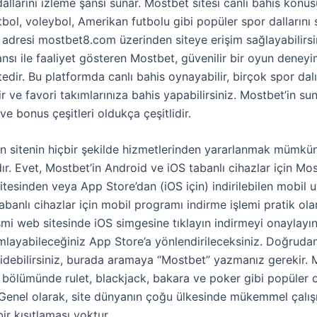
allarını izleme şansı sunar. Mostbet sitesi canlı bahis konu
tbol, voleybol, Amerikan futbolu gibi popüler spor dallarını 
 adresi mostbet8.com üzerinden siteye erişim sağlayabilirsi
nsı ile faaliyet gösteren Mostbet, güvenilir bir oyun deney
dir. Bu platformda canlı bahis oynayabilir, birçok spor dal
ir ve favori takımlarınıza bahis yapabilirsiniz. Mostbet’in s
 bonus çeşitleri oldukça çeşitlidir.
 sitenin hiçbir şekilde hizmetlerinden yararlanmak mümkü
. Evet, Mostbet’in Android ve iOS tabanlı cihazlar için Mos
tesinden veya App Store’dan (iOS için) indirilebilen mobil 
tabanlı cihazlar için mobil programı indirme işlemi pratik olar
smi web sitesinde iOS simgesine tıklayın indirmeyi onaylayı
mlayabileceğiniz App Store’a yönlendirileceksiniz. Doğruda
gidebilirsiniz, burada aramaya “Mostbet” yazmanız gerekir.
o bölümünde rulet, blackjack, bakara ve poker gibi popüler 
 Genel olarak, site dünyanın çoğu ülkesinde mükemmel çalış
bir kısıtlaması yoktur.