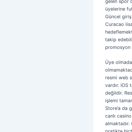
gelen spor d
üyelerine fu
Güncel giriş
Curacao lisa
hedeflemekte
takip edebil
promosyon ve
Üye olmadan
olmamaktadır
resmi web si
vardır. IOS 
değildir. Re
işlemi tama
Store’a da 
canlı casin
almaktadır.
pratikte hiç