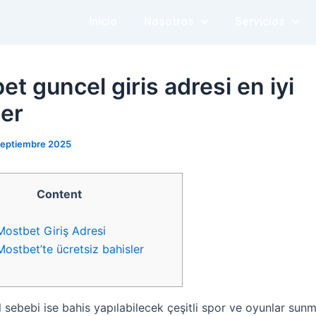
Inicio
Nosotros
Servicios
t guncel giris adresi en iyi
ler
septiembre 2025
Content
Mostbet Giriş Adresi
Mostbet’te ücretsiz bahisler
sebebi ise bahis yapılabilecek çeşitli spor ve oyunlar sunma