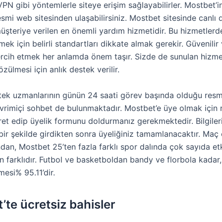
 VPN gibi yöntemlerle siteye erişim sağlayabilirler. Mostbet’in
resmi web sitesinden ulaşabilirsiniz. Mostbet sitesinde canlı
üşteriye verilen en önemli yardım hizmetidir. Bu hizmetlerd
mek için belirli standartları dikkate almak gerekir. Güvenilir 
 tercih etmek her anlamda önem taşır. Sizde de sunulan hizm
özülmesi için anlık destek verilir.
tek uzmanlarının günün 24 saati görev başında olduğu res
evrimiçi sohbet de bulunmaktadır. Mostbet’e üye olmak için
aret edip üyelik formunu doldurmanız gerekmektedir. Bilgiler
bir şekilde girdikten sonra üyeliğiniz tamamlanacaktır. Maç
dan, Mostbet 25’ten fazla farklı spor dalında çok sayıda etk
n farklıdır. Futbol ve basketboldan bandy ve florbola kadar
esi% 95.11’dir.
’te ücretsiz bahisler