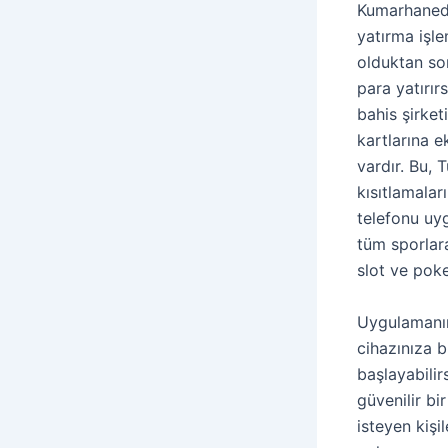
Kumarhanede
yatırma işle
olduktan son
para yatırır
bahis şirke
kartlarına e
vardır. Bu, 
kısıtlamalar
telefonu uyg
tüm sporlara
slot ve pok
Uygulamanın
cihazınıza 
başlayabili
güvenilir bi
isteyen kiş