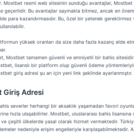
r. Mostbet resmi web sitesinin sunduğu avantajlar, Mostbet
de geçerlidir. Bu avantajlar saymakla bitmez, ancak en önem
kilde para kazandırmasıdır. Bu, özel bir yetenek gerektirmez
llanılabilir.
tformun yüksek oranları da size daha fazla kazanç elde etm
ar.
t, Mostbet tamamen güvenli ve emniyetli bir bahis sitesidir
tbet, lisanslı bir platform olup güvenli ödeme yöntemleriyle
tbet giriş adresi şu an için yeni link şeklinde ayarlanmıştır.
 Giriş Adresi
bahis severler herhangi bir aksaklık yaşamadan favori oyunl
rine hızla ulaşabilirler. Mostbet, uluslararası bahis lisansına 
ve çeşitli ülkelerde yasal olarak hizmet vermektedir. Türkiy
emeler nedeniyle erişim engelleriyle karşılaşabilmektedir. 