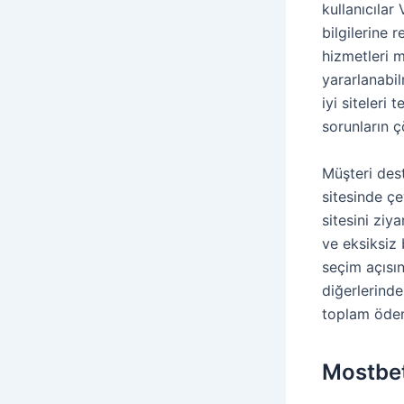
kullanıcılar
bilgilerine 
hizmetleri m
yararlanabil
iyi siteleri
sorunların ç
Müşteri des
sitesinde ç
sitesini ziy
ve eksiksiz 
seçim açısın
diğerlerinde
toplam ödem
Mostbet