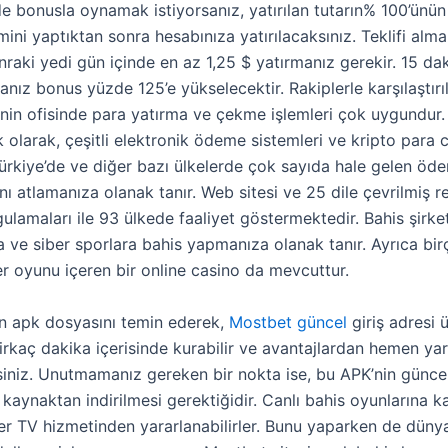
 bonusla oynamak istiyorsanız, yatırılan tutarın% 100’ünün 
mini yaptıktan sonra hesabınıza yatırılacaksınız. Teklifi alma
raki yedi gün içinde en az 1,25 $ yatırmanız gerekir. 15 da
sanız bonus yüzde 125’e yükselecektir. Rakiplerle karşılaştırı
tinin ofisinde para yatırma ve çekme işlemleri çok uygundur
k olarak, çeşitli elektronik ödeme sistemleri ve kripto para 
Türkiye’de ve diğer bazı ülkelerde çok sayıda hale gelen öd
ını atlamanıza olanak tanır. Web sitesi ve 25 dile çevrilmiş 
ulamaları ile 93 ülkede faaliyet göstermektedir. Bahis şirk
 ve siber sporlara bahis yapmanıza olanak tanır. Ayrıca birç
er oyunu içeren bir online casino da mevcuttur.
 apk dosyasını temin ederek,
Mostbet güncel
giriş adresi 
birkaç dakika içerisinde kurabilir ve avantajlardan hemen y
rsiniz. Unutmamanız gereken bir nokta ise, bu APK’nin günce
r kaynaktan indirilmesi gerektiğidir. Canlı bahis oyunlarına k
iler TV hizmetinden yararlanabilirler. Bunu yaparken de dün