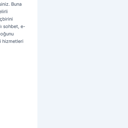
siniz. Buna
irli
çbirini
ı sohbet, e-
 çoğunu
 hizmetleri