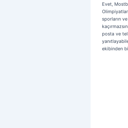
Evet, Mostbe
Olimpiyatlar
sporların ve
kaçırmazsını
posta ve tel
yanıtlayabil
ekibinden b