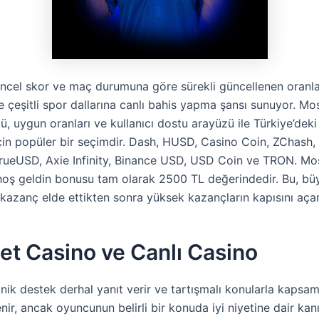
ncel skor ve maç durumuna göre sürekli güncellenen oranla
e çeşitli spor dallarına canlı bahis yapma şansı sunuyor. Mos
, uygun oranları ve kullanıcı dostu arayüzü ile Türkiye’deki
için popüler bir seçimdir. Dash, HUSD, Casino Coin, ZChash,
rueUSD, Axie Infinity, Binance USD, USD Coin ve TRON. Mos
 hoş geldin bonusu tam olarak 2500 TL değerindedir. Bu, bü
kazanç elde ettikten sonra yüksek kazançların kapısını açar
t Casino ve Canlı Casino
ik destek derhal yanıt verir ve tartışmalı konularla kapsaml
lenir, ancak oyuncunun belirli bir konuda iyi niyetine dair ka