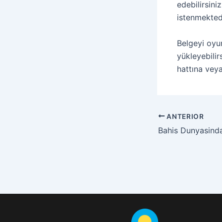
edebilirsini
istenmektedi
Belgeyi oyu
yükleyebilir
hattına veya
ANTERIOR