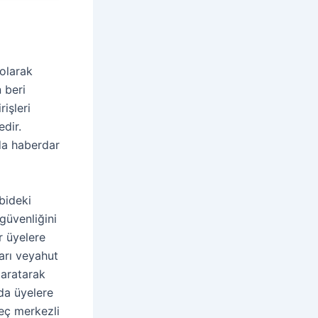
 olarak
n beri
işleri
edir.
da haberdar
obideki
 güvenliğini
r üyelere
ları veyahut
 aratarak
da üyelere
eç merkezli