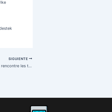
Ülke
 destek
SIGUIENTE
Quand le prestige rencontre les tables : comment les programmes VIP transforment l’expérience du joueur de casino