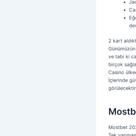
Jac
Cas
Eğe
de
2 kart aldı
Günümüzün e
ve tabi ki c
birçok sağla
Casino ülked
İçlerinde gü
görülecektir
Mostbe
Mostbet 2025
Tek yapmanı