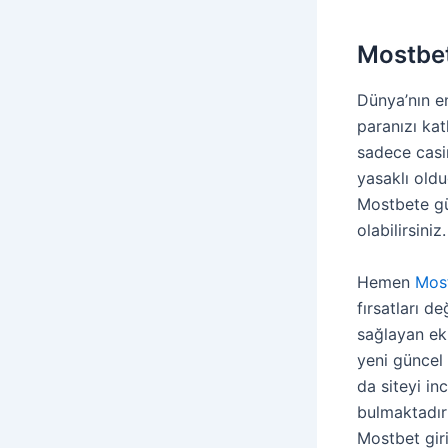
Mostbet
Dünya’nın en
paranızı kat
sadece casin
yasaklı oldu
Mostbete gü
olabilirsiniz.
Hemen
Most
fırsatları d
sağlayan ek
yeni güncel 
da siteyi in
bulmaktadır
Mostbet gir