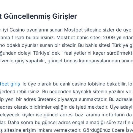
 Güncellenmiş Girişler
 iyi Casino oyunlarını sunan Mostbet sitesine sizler de üye
lama fırsatı bulabilirsiniz. Mostbet bahis sitesi 2009 yılında
o odaklı oyunlar sunan bir sitedir. Bu bahis sitesi Türkiye gir
ğundan dolayı Türkiye’ dek i faaliyetlerini kaçar sürdürmekt
venle giriş yapabilir, güncel bonus kampanyalarından anın
bet giriş
ile üye olarak bu canlı casino lobisine bakabilir, l
eğerlendirebilirsiniz. Bu nedenden kaynaklı sitenin yazılım ve
ip yeni bir adres üreterek piyasaya sunmaktadır. Bu adresle
adres olarak bildirimler eşliğin de işletilmektedir. Üye aday
celeyecek kişiler ise güncel adresi bazı arama motorların da
lar. Daha sonra bu güncel adres engel almadığı süre zarfın 
iş sitesine erişim imkanı vermektedir. Gördüğünüz üzere İsv