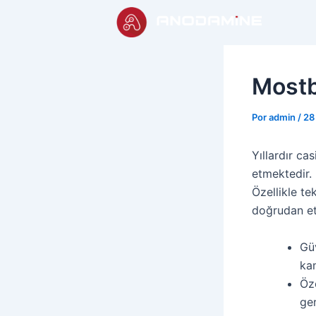
Ir
Navegación
al
de
contenido
entradas
Mostb
Por
admin
/
28
Yıllardır ca
etmektedir.
Özellikle t
doğrudan et
Güv
ka
Öze
ge