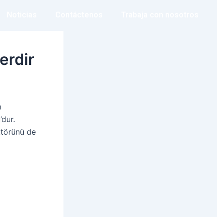
Noticias
Contáctenos
Trabaja con nosotros
erdir
m
’dur.
ktörünü de