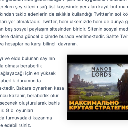
reken şey sitenin sağ üst köşesinde yer alan kayıt butonu
ndan takip edenlerin de sıklıkla kullandığı Twitter’ın sol k
kları yer almaktadır. Twitter, hem ülkemizde hem de dünya 
an beş sosyal paylaşım sitesinden biridir. Sitenin sosyal me
izlere daima güncel biçimde burada verilmektedir. Sahte Twi
 hesaplarına karşı bilinçli davranın.
yı ve elde bulunan sayının
da olması beraberlik
sağlayacağı için en yüksek
raberlik durumunda
ktedir. Bakara oynarken kasa
ncu kazanır, beraberlik olur
 seçenek oluşturularak bahis
r. Gibi oyunları
da turnuvadaki kazanma
e edebilirsiniz.