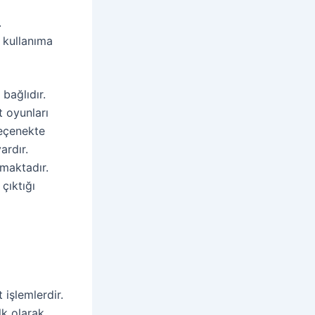
.
 kullanıma
bağlıdır.
 oyunları
seçenekte
ardır.
lmaktadır.
çıktığı
işlemlerdir.
lk olarak