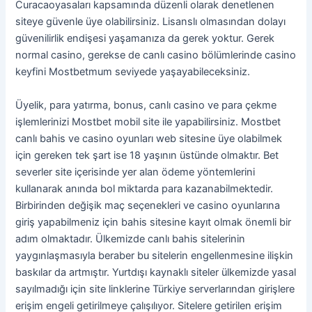
Curacaoyasaları kapsamında düzenli olarak denetlenen
siteye güvenle üye olabilirsiniz. Lisanslı olmasından dolayı
güvenilirlik endişesi yaşamanıza da gerek yoktur. Gerek
normal casino, gerekse de canlı casino bölümlerinde casino
keyfini Mostbetmum seviyede yaşayabileceksiniz.
Üyelik, para yatırma, bonus, canlı casino ve para çekme
işlemlerinizi Mostbet mobil site ile yapabilirsiniz. Mostbet
canlı bahis ve casino oyunları web sitesine üye olabilmek
için gereken tek şart ise 18 yaşının üstünde olmaktır. Bet
severler site içerisinde yer alan ödeme yöntemlerini
kullanarak anında bol miktarda para kazanabilmektedir.
Birbirinden değişik maç seçenekleri ve casino oyunlarına
giriş yapabilmeniz için bahis sitesine kayıt olmak önemli bir
adım olmaktadır. Ülkemizde canlı bahis sitelerinin
yaygınlaşmasıyla beraber bu sitelerin engellenmesine ilişkin
baskılar da artmıştır. Yurtdışı kaynaklı siteler ülkemizde yasal
sayılmadığı için site linklerine Türkiye serverlarından girişlere
erişim engeli getirilmeye çalışılıyor. Sitelere getirilen erişim