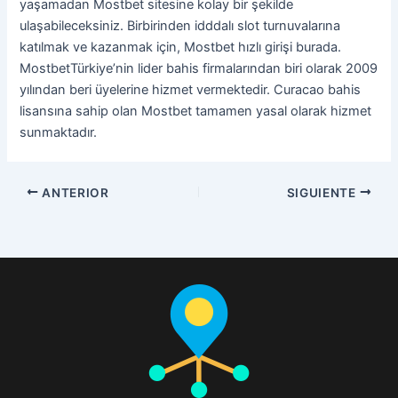
yaşamadan Mostbet sitesine kolay bir şekilde
ulaşabileceksiniz. Birbirinden idddalı slot turnuvalarına
katılmak ve kazanmak için, Mostbet hızlı girişi burada.
MostbetTürkiye’nin lider bahis firmalarından biri olarak 2009
yılından beri üyelerine hizmet vermektedir. Curacao bahis
lisansına sahip olan Mostbet tamamen yasal olarak hizmet
sunmaktadır.
ANTERIOR
SIGUIENTE