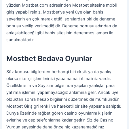
yüzden Mostbet.com adresinden Mostbet sitesine mobil
giriş yapabilirsiniz. Mostbet’ye yeni üye olan bahis
severlerin en çok merak ettiği sorulardan biri de deneme
bonusu verilip verilmediğidir. Deneme bonusu adından da
anlaşılabileceği gibi bahis sitesinin denenmesi amacı ile
sunulmaktadır.
Mostbet Bedava Oyunlar
Söz konusu bilgilerden herhangi biri eksik ya da yanlış
olursa site içi işlemlerinizi yapamama ihtimaliniz vardır.
Özellikle isim ve Soyisim bilgisinde yapılan yanlışlar para
yatırma işlemini yapamayacağız anlamına gelir. Ancak üye
olduktan sonra hesap bilgilerini düzeltmek de mümkündür.
Mostbet Giriş gri renkli ve hareketli bir site yapısına sahiptir.
Dünya üzerinde rağbet gören casino oyunlarını kişilerin
evlerine ve cep telefonlarına kadar getirir. Siz de Casino
Vurgun sayesinde daha önce hiç kazanamadığınız