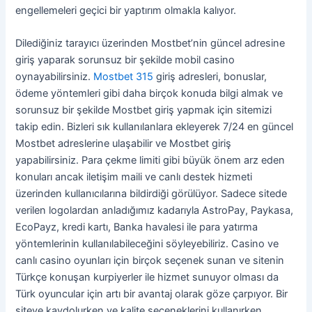
engellemeleri geçici bir yaptırım olmakla kalıyor.
Dilediğiniz tarayıcı üzerinden Mostbet’nin güncel adresine
giriş yaparak sorunsuz bir şekilde mobil casino
oynayabilirsiniz.
Mostbet 315
giriş adresleri, bonuslar,
ödeme yöntemleri gibi daha birçok konuda bilgi almak ve
sorunsuz bir şekilde Mostbet giriş yapmak için sitemizi
takip edin. Bizleri sık kullanılanlara ekleyerek 7/24 en güncel
Mostbet adreslerine ulaşabilir ve Mostbet giriş
yapabilirsiniz. Para çekme limiti gibi büyük önem arz eden
konuları ancak iletişim maili ve canlı destek hizmeti
üzerinden kullanıcılarına bildirdiği görülüyor. Sadece sitede
verilen logolardan anladığımız kadarıyla AstroPay, Paykasa,
EcoPayz, kredi kartı, Banka havalesi ile para yatırma
yöntemlerinin kullanılabileceğini söyleyebiliriz. Casino ve
canlı casino oyunları için birçok seçenek sunan ve sitenin
Türkçe konuşan kurpiyerler ile hizmet sunuyor olması da
Türk oyuncular için artı bir avantaj olarak göze çarpıyor. Bir
siteye kaydolurken ve kalite seçeneklerini kullanırken