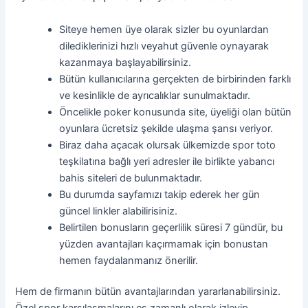
Siteye hemen üye olarak sizler bu oyunlardan
dilediklerinizi hızlı veyahut güvenle oynayarak
kazanmaya başlayabilirsiniz.
Bütün kullanıcılarına gerçekten de birbirinden farklı
ve kesinlikle de ayrıcalıklar sunulmaktadır.
Öncelikle poker konusunda site, üyeliği olan bütün
oyunlara ücretsiz şekilde ulaşma şansı veriyor.
Biraz daha açacak olursak ülkemizde spor toto
teşkilatına bağlı yeri adresler ile birlikte yabancı
bahis siteleri de bulunmaktadır.
Bu durumda sayfamızı takip ederek her gün
güncel linkler alabilirisiniz.
Belirtilen bonusların geçerlilik süresi 7 gündür, bu
yüzden avantajları kaçırmamak için bonustan
hemen faydalanmanız önerilir.
Hem de firmanın bütün avantajlarından yararlanabilirsiniz.