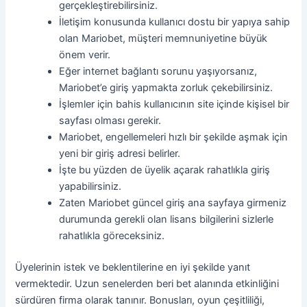
gerçekleştirebilirsiniz.
İletişim konusunda kullanıcı dostu bir yapıya sahip
olan Mariobet, müşteri memnuniyetine büyük
önem verir.
Eğer internet bağlantı sorunu yaşıyorsanız,
Mariobet’e giriş yapmakta zorluk çekebilirsiniz.
İşlemler için bahis kullanıcının site içinde kişisel bir
sayfası olması gerekir.
Mariobet, engellemeleri hızlı bir şekilde aşmak için
yeni bir giriş adresi belirler.
İşte bu yüzden de üyelik açarak rahatlıkla giriş
yapabilirsiniz.
Zaten Mariobet güncel giriş ana sayfaya girmeniz
durumunda gerekli olan lisans bilgilerini sizlerle
rahatlıkla göreceksiniz.
Üyelerinin istek ve beklentilerine en iyi şekilde yanıt
vermektedir. Uzun senelerden beri bet alanında etkinliğini
sürdüren firma olarak tanınır. Bonusları, oyun çeşitliliği,