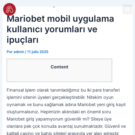
Ir
Navegación
M
al
de
Mariobet mobil uygulama
contenido
entradas
kullanıcı yorumları ve
ipuçları
Por
admin
/
11 julio 2025
Content
Finansal işlem olarak tanımladığımız bu iki para transferi
işlemini sitenin üyeleri gerçekleştirebilir. Nitekim oyun
oynamak ve bunu sağlamak adına Mariobet yeni giriş kayıt
oluşturmalısınız. Hepimizin aklındaki en önemli soru
Mariobet giriş yapamıyorum güvenilir mi? Siteye üye
olanlara pek çok konuda avantaj sunulmaktadır. Güvenli ve
kaliteli casino ve bahis siteleri arasında yer alan adrestir.