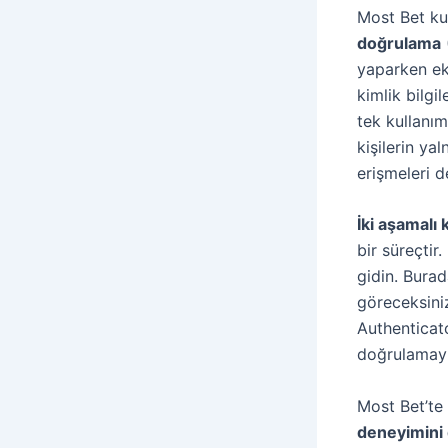
Most Bet kul
doğrulama
yaparken ek 
kimlik bilgi
tek kullanım
kişilerin ya
erişmeleri d
İki aşamalı
bir süreçtir
gidin. Bura
göreceksini
Authenticat
doğrulamayı 
Most Bet’te 
deneyimini d