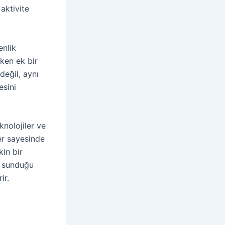
aktivite
enlik
rken ek bir
değil, aynı
esini
knolojiler ve
ler sayesinde
kin bir
n sunduğu
ir.