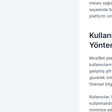
imkanı sağla
sayesinde M
platform ol
Kullan
Yönte
MostBet pla
kullanıcılar
gelişmiş şif
güvenlik önle
finansal bilgi
Kullanıcılar
kullanmalıdır
minimize ed