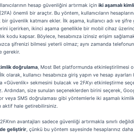
lanıcılarının hesap güvenliğini artırmak için
iki aşamalı kiml
(2FA) önemli bir araçtır. Bu yöntem, kullanıcıların hesapların
bir güvenlik katmanı ekler. İlk aşama, kullanıcı adı ve şifre 
lerini içerirken, ikinci aşama genellikle bir mobil cihaz üzeri
lık kodu kapsar. Böylece, hesabınıza izinsiz erişim sağlama
lnızca şifrenizi bilmesi yeterli olmaz; aynı zamanda telefonu
e gerekir.
 kimlik doğrulama
, Most Bet platformunda etkinleştirilmesi 
. İlk olarak, kullanıcı hesabınıza giriş yapın ve hesap ayarlar
da «Güvenlik» sekmesini bulacak ve 2FA’yı etkinleştirme seç
z. Ardından, size sunulan seçeneklerden birini seçerek, Goo
or veya SMS doğrulaması gibi yöntemlerle iki aşamalı kimli
aktif hale getirebilirsiniz.
2FA’nın avantajları sadece güvenliği artırmakla sınırlı değild
e geliştirir
, çünkü bu yöntem sayesinde hesaplarınız dah