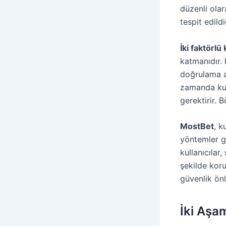
düzenli olar
tespit edild
İki faktörl
katmanıdır. 
doğrulama ad
zamanda kul
gerektirir. B
MostBet
, k
yöntemler ge
kullanıcılar,
şekilde koru
güvenlik önle
İki Aşam