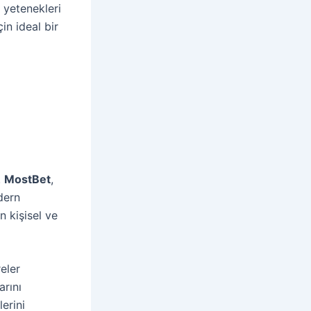
m yetenekleri
in ideal bir
.
MostBet
,
dern
ın kişisel ve
reler
arını
erini