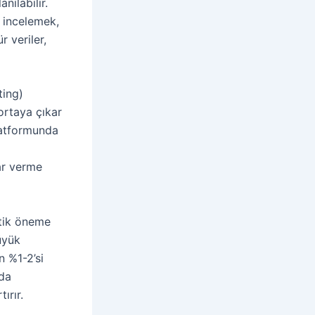
nılabilir.
 incelemek,
 veriler,
ting)
ortaya çıkar
latformunda
rar verme
itik öneme
büyük
n %1-2’si
nda
ırır.