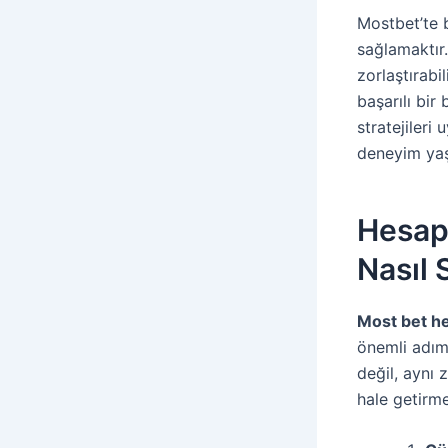
Mostbet’te b
sağlamaktır
zorlaştırabi
başarılı bir 
stratejileri
deneyim yaşa
Hesap 
Nasıl 
Most bet he
önemli adıml
değil, aynı
hale getirme