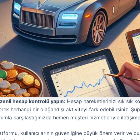
zenli hesap kontrolü yapın:
Hesap hareketlerinizi sık sık ko
rek herhangi bir olağandışı aktiviteyi fark edebilirsiniz. Şüp
umla karşılaştığınızda hemen müşteri hizmetleriyle iletişime
atformu, kullanıcılarının güvenliğine büyük önem verir ve b