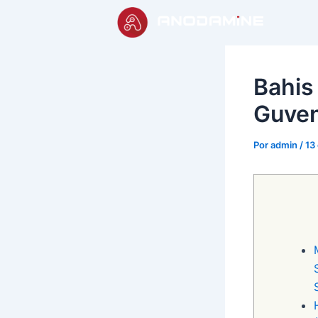
Ir
Navegación
al
de
contenido
entradas
Bahis
Guven
Por
admin
/
13