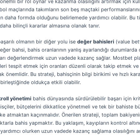
nemli bir rol oynar ve kazanma olasılığını artırmak için kulla
tbol maçlarında takımların son beş maçtaki performanslarını
n daha formda olduğunu belirlemede yardımcı olabilir. Bu tür
 daha bilinçli kararlar almasına olanak tanır.
aşarılı olmanın bir diğer yolu ise
değer bahisleri
(value bet
eğer bahsi, bahis oranlarının yanlış ayarlandığı durumlarda 
tları değerlendirmek uzun vadede kazanç sağlar. Mostbet p
leri tespit etmek için oranları düzenli olarak takip etmek ve
ak önemlidir. Bu strateji, bahisçinin bilgi birikimi ve hızlı ka
birleştiğinde oldukça etkili olabilir.
roll yönetimi
bahis dünyasında sürdürülebilir başarı için kr
hisçiler, bütçelerini dikkatlice yönetmeli ve tek bir bahiste 
ske atmaktan kaçınmalıdır. Önerilen strateji, toplam bakiyeni
ktarla bahis yapmaktır. Bu yaklaşım, kayıpların kontrol altı
yardımcı olurken uzun vadede kazanç sağlama olasılığını art