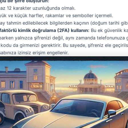
lü bir şifre oluşturun:
 az 12 karakter uzunluğunda olmalı.
ük ve küçük harfler, rakamlar ve semboller içermeli.
ay tahmin edilebilecek bilgilerden kaçının (doğum tarihi gibi
 faktörlü kimlik doğrulama (2FA) kullanın:
Bu ek güvenlik ka
parken yalnızca şifrenizi değil, aynı zamanda telefonunuza 
 kodu da girmenizi gerektirir. Bu sayede, şifreniz ele geçirils
abınıza izinsiz erişim engellenir.