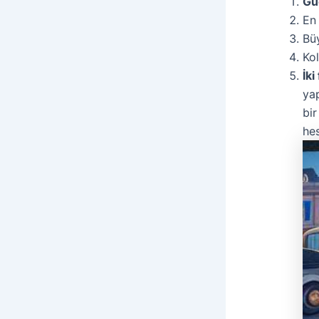
Güç
En
Büy
Kol
İki
ya
bir
hes