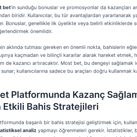
 bet
‘in sunduğu bonuslar ve promosyonlar da kazançları a
ından biridir. Kullanıcılar, bu tür avantajlardan yararlanarak ya
er. Bonuslar, genellikle ilk üyelikte veya belirli etkinliklerde
eğerlendirmek önemlidir.
nin aklında tutması gereken en önemli nokta, bahislerin eğl
 Aşırıya kaçmadan ve bilinçli kararlar alarak hareket etmek,
m de kazancı artıracaktır. Most bet, bu dengeyi sağlamak iç
 sunar; kullanıcılarına sadece bu araçları doğru kullanmak ka
et Platformunda Kazanç Sağla
 Etkili Bahis Stratejileri
formunda başarılı bir bahis stratejisi geliştirmek için, kullan
tatistiksel analiz
yapmayı öğrenmeleri gerekir. İstatistikler, 