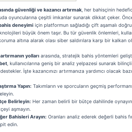
sında güvenliği ve kazancı artırmak
, her bahisçinin hedefi
uda oyuncularına çeşitli imkanlar sunarak dikkat çeker. Önce
 bahis deneyimi
için platformun sağladığı çift aşamalı doğr
knolojileri büyük önem taşır. Bu tür güvenlik önlemleri, kullan
koruma altına alarak olası siber saldırılara karşı bir kalkan ol
artırmanın yolları
arasında, stratejik bahis yöntemleri geliş
bet
, kullanıcılarına geniş bir analiz yelpazesi sunarak bilinçl
destekler. İşte kazancınızı artırmanıza yardımcı olacak bazı s
aştırma Yapın:
Takımların ve sporcuların geçmiş performans
eleyin.
çe Belirleyin:
Her zaman belirli bir bütçe dahilinde oynayı
tçeyi aşmayın.
ğer Bahisleri Arayın:
Oranları analiz ederek değerli bahis fır
pit edin.