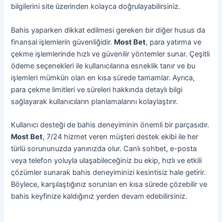
bilgilerini site üzerinden kolayca doğrulayabilirsiniz.
Bahis yaparken dikkat edilmesi gereken bir diğer husus da
finansal işlemlerin güvenliğidir.
Most Bet
, para yatırma ve
çekme işlemlerinde hızlı ve güvenilir yöntemler sunar. Çeşitli
ödeme seçenekleri ile kullanıcılarına esneklik tanır ve bu
işlemleri mümkün olan en kısa sürede tamamlar. Ayrıca,
para çekme limitleri ve süreleri hakkında detaylı bilgi
sağlayarak kullanıcıların planlamalarını kolaylaştırır.
Kullanıcı desteği de bahis deneyiminin önemli bir parçasıdır.
Most Bet
, 7/24 hizmet veren müşteri destek ekibi ile her
türlü sorununuzda yanınızda olur. Canlı sohbet, e-posta
veya telefon yoluyla ulaşabileceğiniz bu ekip, hızlı ve etkili
çözümler sunarak bahis deneyiminizi kesintisiz hale getirir.
Böylece, karşılaştığınız sorunları en kısa sürede çözebilir ve
bahis keyfinize kaldığınız yerden devam edebilirsiniz.