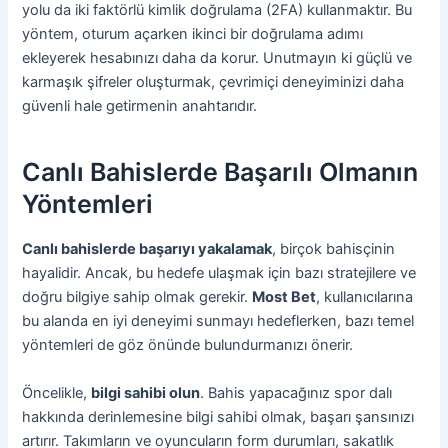
yolu da iki faktörlü kimlik doğrulama (2FA) kullanmaktır. Bu
yöntem, oturum açarken ikinci bir doğrulama adımı
ekleyerek hesabınızı daha da korur. Unutmayın ki güçlü ve
karmaşık şifreler oluşturmak, çevrimiçi deneyiminizi daha
güvenli hale getirmenin anahtarıdır.
Canlı Bahislerde Başarılı Olmanın
Yöntemleri
Canlı bahislerde başarıyı yakalamak
, birçok bahisçinin
hayalidir. Ancak, bu hedefe ulaşmak için bazı stratejilere ve
doğru bilgiye sahip olmak gerekir.
Most Bet
, kullanıcılarına
bu alanda en iyi deneyimi sunmayı hedeflerken, bazı temel
yöntemleri de göz önünde bulundurmanızı önerir.
Öncelikle,
bilgi sahibi olun
. Bahis yapacağınız spor dalı
hakkında derinlemesine bilgi sahibi olmak, başarı şansınızı
artırır. Takımların ve oyuncuların form durumları, sakatlık