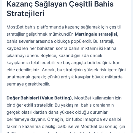
Kazanç Sağlayan Çeşitli Bahis
Stratejileri
MostBet bahis platformunda kazanç sağlamak için çeşitli
stratejiler geliştirmek mümkündür.
Martingale stratejisi
,
bahis severler arasında oldukça popülerdir. Bu strateji,
kaybedilen her bahisten sonra bahis miktarını iki katına
çıkarmayı önerir. Böylece, kazandığınızda önceki
kayıplarınızı telafi edebilir ve başlangıçta belirlediğiniz karı
elde edebilirsiniz. Ancak, bu stratejinin yüksek risk içerdiğini
unutmamak gerekir; çünkü ardışık kayıplar büyük miktarda
sermaye gerektirebilir.
Değer Bahisleri (Value Betting)
, MostBet kullanıcıları için
bir diğer etkili stratejidir. Bu yaklaşım, bahis oranlarının
gerçek olasılıklardan daha yüksek olduğu durumları
belirlemeye dayanır. Örneğin, bir futbol maçında ev sahibi
takımın kazanma olasılığı %60 ise ve MostBet bu sonuç için