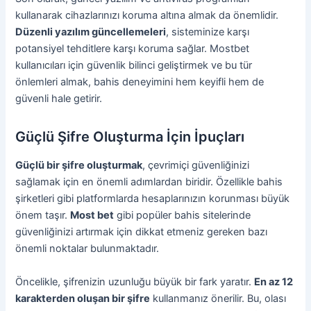
kullanarak cihazlarınızı koruma altına almak da önemlidir.
Düzenli yazılım güncellemeleri
, sisteminize karşı
potansiyel tehditlere karşı koruma sağlar. Mostbet
kullanıcıları için güvenlik bilinci geliştirmek ve bu tür
önlemleri almak, bahis deneyimini hem keyifli hem de
güvenli hale getirir.
Güçlü Şifre Oluşturma İçin İpuçları
Güçlü bir şifre oluşturmak
, çevrimiçi güvenliğinizi
sağlamak için en önemli adımlardan biridir. Özellikle bahis
şirketleri gibi platformlarda hesaplarınızın korunması büyük
önem taşır.
Most bet
gibi popüler bahis sitelerinde
güvenliğinizi artırmak için dikkat etmeniz gereken bazı
önemli noktalar bulunmaktadır.
Öncelikle, şifrenizin uzunluğu büyük bir fark yaratır.
En az 12
karakterden oluşan bir şifre
kullanmanız önerilir. Bu, olası