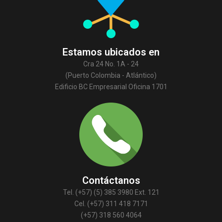
Estamos ubicados en
Cra 24 No. 1A - 24
(Puerto Colombia - Atlántico)
Edificio BC Empresarial Oficina 1701
Contáctanos
Tel. (+57) (5) 385 3980 Ext. 121
Cel. (+57) 311 418 7171
(+57) 318 560 4064