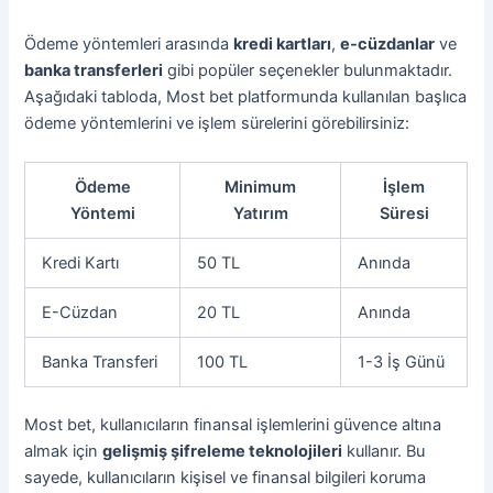
Ödeme yöntemleri arasında
kredi kartları
,
e-cüzdanlar
ve
banka transferleri
gibi popüler seçenekler bulunmaktadır.
Aşağıdaki tabloda, Most bet platformunda kullanılan başlıca
ödeme yöntemlerini ve işlem sürelerini görebilirsiniz:
Ödeme
Minimum
İşlem
Yöntemi
Yatırım
Süresi
Kredi Kartı
50 TL
Anında
E-Cüzdan
20 TL
Anında
Banka Transferi
100 TL
1-3 İş Günü
Most bet, kullanıcıların finansal işlemlerini güvence altına
almak için
gelişmiş şifreleme teknolojileri
kullanır. Bu
sayede, kullanıcıların kişisel ve finansal bilgileri koruma