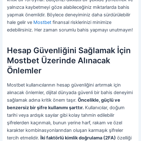
yalnızca kaybetmeyi göze alabileceğiniz miktarlarda bahis
yapmak önemlidir. Böylece deneyiminiz daha sürdürülebilir
hale gelir ve
Mostbet
finansal risklerinizi minimize
edebilirsiniz. Her zaman sorumlu bahis yapmayı unutmayın!
Hesap Güvenliğini Sağlamak İçin
Mostbet Üzerinde Alınacak
Önlemler
Mostbet kullanıcılarının hesap güvenliğini artırmak için
alınacak önlemler, dijital dünyada güvenli bir bahis deneyimi
sağlamak adına kritik önem taşır.
Öncelikle, güçlü ve
benzersiz bir şifre kullanımı şarttır.
Kullanıcılar, doğum
tarihi veya ardışık sayılar gibi kolay tahmin edilebilir
şifrelerden kaçınmalı, bunun yerine harf, rakam ve özel
karakter kombinasyonlarından oluşan karmaşık şifreler
tercih etmelidir.
İki faktörlü kimlik doğrulama (2FA)
özelliği