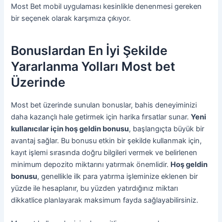
Most Bet mobil uygulaması kesinlikle denenmesi gereken
bir seçenek olarak karşımıza çıkıyor.
Bonuslardan En İyi Şekilde
Yararlanma Yolları Most bet
Üzerinde
Most bet üzerinde sunulan bonuslar, bahis deneyiminizi
daha kazançlı hale getirmek için harika fırsatlar sunar.
Yeni
kullanıcılar için hoş geldin bonusu
, başlangıçta büyük bir
avantaj sağlar. Bu bonusu etkin bir şekilde kullanmak için,
kayıt işlemi sırasında doğru bilgileri vermek ve belirlenen
minimum depozito miktarını yatırmak önemlidir.
Hoş geldin
bonusu
, genellikle ilk para yatırma işleminize eklenen bir
yüzde ile hesaplanır, bu yüzden yatırdığınız miktarı
dikkatlice planlayarak maksimum fayda sağlayabilirsiniz.