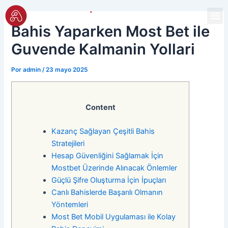
Ir
Navegación
M
al
de
Bahis Yaparken Most Bet ile
contenido
entradas
Guvende Kalmanin Yollari
Por
admin
/
23 mayo 2025
Content
Kazanç Sağlayan Çeşitli Bahis
Stratejileri
Hesap Güvenliğini Sağlamak İçin
Mostbet Üzerinde Alınacak Önlemler
Güçlü Şifre Oluşturma İçin İpuçları
Canlı Bahislerde Başarılı Olmanın
Yöntemleri
Most Bet Mobil Uygulaması ile Kolay