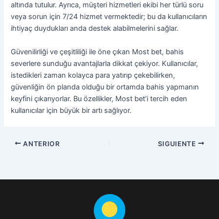
altında tutulur. Ayrıca, müşteri hizmetleri ekibi her türlü soru
veya sorun için 7/24 hizmet vermektedir; bu da kullanıcıların
ihtiyaç duydukları anda destek alabilmelerini sağlar.
Güvenilirliği ve çeşitliliği ile öne çıkan Most bet, bahis
severlere sunduğu avantajlarla dikkat çekiyor. Kullanıcılar,
istedikleri zaman kolayca para yatırıp çekebilirken,
güvenliğin ön planda olduğu bir ortamda bahis yapmanın
keyfini çıkarıyorlar. Bu özellikler, Most bet’i tercih eden
kullanıcılar için büyük bir artı sağlıyor.
ANTERIOR
SIGUIENTE